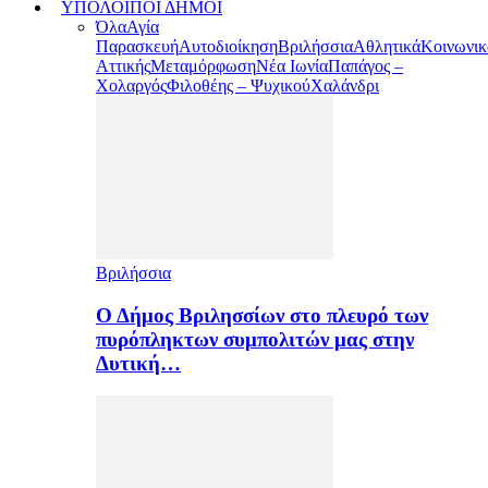
ΥΠΟΛΟΙΠΟΙ ΔΗΜΟΙ
Όλα
Αγία
Παρασκευή
Αυτοδιοίκηση
Βριλήσσια
Αθλητικά
Κοινωνικ
Αττικής
Μεταμόρφωση
Νέα Ιωνία
Παπάγος –
Χολαργός
Φιλοθέης – Ψυχικού
Χαλάνδρι
Βριλήσσια
Ο Δήμος Βριλησσίων στο πλευρό των
πυρόπληκτων συμπολιτών μας στην
Δυτική…