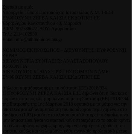
Σχετικά με εμάς
Υπουργείο Τύπου: Πιστοποίηση Ιστοσελίδας Α.Μ. 13643
ΕΥΦΡΟΣΥΝΗ ΖΕΡΒΑ ΚΑΙ ΣΙΑ ΕΚΔΟΤΙΚΗ ΕΕ
Έδρα: Αγίου Κωνσταντίνου 40, Μαρούσι
ΑΦΜ: 997788672, ΔΟΥ: Αμαρουσίου
Τηλ.: 2114102930
Email: info@athmonionvima.gr
ΝΟΜΙΜΟΣ ΕΚΠΡΟΣΩΠΟΣ – ΔΙΕΥΘΥΝΤΗΣ: ΕΥΦΡΟΣΥΝΗ
ΖΕΡΒΑ
ΔΙΕΥΘΥΝΤΡΙΑ ΣΥΝΤΑΞΗΣ: ΑΝΑΣΤΑΣΟΠΟΥΛΟΥ
ΑΡΧΟΝΤΙΑ
ΔΙΚΑΙΟΥΧΟΣ Κ` ΔΙΑΧΕΙΡΙΣΤΗΣ DOMAIN NAME:
ΕΥΦΡΟΣΥΝΗ ΖΕΡΒΑ ΚΑΙ ΣΙΑ ΕΚΔΟΤΙΚΗ ΕΕ
Δήλωση συμμόρφωσης με τη σύσταση (ΕΕ) 2018/334
Η ΕΥΦΡΟΣΥΝΗ ΖΕΡΒΑ ΚΑΙ ΣΙΑ Ε.Ε. δηλώνει ότι η ίδια και ο
παρών ιστότοπος συμμορφώνονται με τη Σύσταση (ΕΕ) 2018/334
της Επιτροπής της 1ης Μαρτίου 2018 σχετικά με τα μέτρα για την
αποτελεσματική αντιμετώπιση του παράνομου περιεχομένου στο
διαδίκτυο (L63) και ότι στο πλαίσιο αυτό διατηρεί το δικαίωμα να
μην δημοσιεύει ή/και να αφαιρεί κάθε περιεχόμενο το οποίο κρίνει
ότι είναι παράνομο, χωρίς προηγούμενη ενημέρωση ή άδεια του
χρήστη, καθώς και να λαμβάνει κάθε αναγκαίο προληπτικό μέτρο