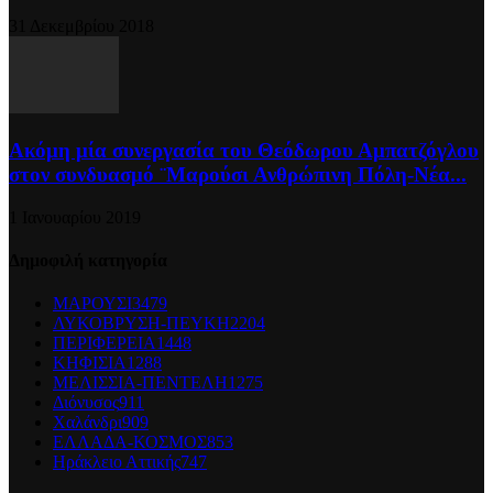
31 Δεκεμβρίου 2018
Ακόμη μία συνεργασία του Θεόδωρου Αμπατζόγλου
στον συνδυασμό ¨Μαρούσι Ανθρώπινη Πόλη-Νέα...
1 Ιανουαρίου 2019
Δημοφιλή κατηγορία
ΜΑΡΟΥΣΙ
3479
ΛΥΚΟΒΡΥΣΗ-ΠΕΥΚΗ
2204
ΠΕΡΙΦΕΡΕΙΑ
1448
ΚΗΦΙΣΙΑ
1288
ΜΕΛΙΣΣΙΑ-ΠΕΝΤΕΛΗ
1275
Διόνυσος
911
Χαλάνδρι
909
ΕΛΛΑΔΑ-ΚΟΣΜΟΣ
853
Ηράκλειο Αττικής
747