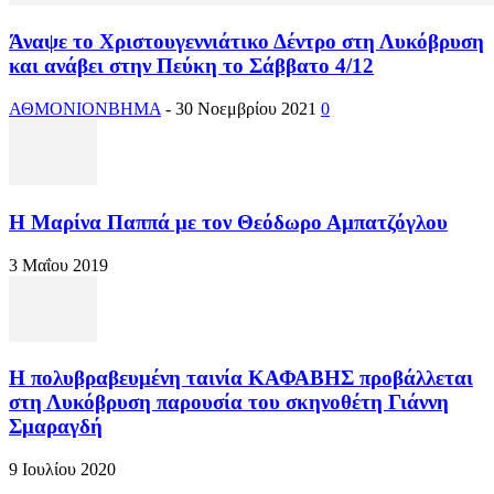
Άναψε το Χριστουγεννιάτικο Δέντρο στη Λυκόβρυση
και ανάβει στην Πεύκη το Σάββατο 4/12
ΑΘΜΟΝΙΟΝΒΗΜΑ
-
30 Νοεμβρίου 2021
0
Η Μαρίνα Παππά με τον Θεόδωρο Αμπατζόγλου
3 Μαΐου 2019
Η πολυβραβευμένη ταινία ΚΑΦΑΒΗΣ προβάλλεται
στη Λυκόβρυση παρουσία του σκηνοθέτη Γιάννη
Σμαραγδή
9 Ιουλίου 2020