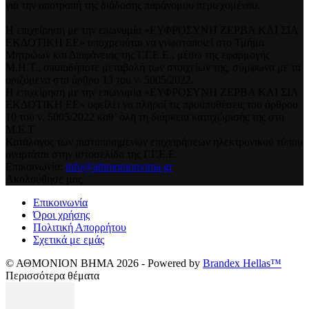
για την αποτροπή της διάδοσης παράνομου περιεχομένου.
Η επιχείρηση με την επωνυμία «ΕΥΦΡΟΣΥΝΗ ΖΕΡΒΑ ΚΑΙ ΣΙΑ
ΕΚΔΟΤΙΚΗ ΕΕ» υποχρεούται να γνωστοποιεί στο Τμήμα
Μητρώων και Διαφάνειας της Γ.Γ.Ε.Ε., μέσω της εφαρμογής
Μ.Η.Τ., οποιαδήποτε μεταβολή των στοιχείων της, σύμφωνα με τα
οριζόμενα στο άρθρο 13 του ν. 5005/2022.
Η επιχείρηση με την επωνυμία «ΕΥΦΡΟΣΥΝΗ ΖΕΡΒΑ ΚΑΙ ΣΙΑ
ΕΚΔΟΤΙΚΗ ΕΕ» οφείλει να πληροί τις προϋποθέσεις του άρθρου
10 του ν. 5005/2022 καθ’ όλη τη διάρκεια καταχώρισής της στο
Μ.Ε.Τ.
Κατάλογος των πιστοποιημένων επιχειρήσεων ηλεκτρονικού τύπου
αναρτάται στην ιστοσελίδα της Γ.Γ.Ε.Ε.
Επικοινωνία:
info@athmonionvima.gr
Ακολούθησε μας
Επικοινωνία
Όροι χρήσης
Πολιτική Απορρήτου
Σχετικά με εμάς
© ΑΘΜΟΝΙΟΝ ΒΗΜΑ 2026 - Powered by
Brandex Hellas™
Περισσότερα θέματα