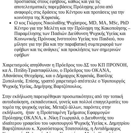
προστασίας στους εφήβους, καθώς και για τις
αποτελεσματικές παρεμβάσεις Πρόληψης μέσα από
αναφορές στις δράσεις του Κέντρου και προτάσεις για την
κοινότητα της Κηφισιάς.
Ο κος Γιώργος Νικολαΐδης Ψυχίατρος, MD, MA, MSc, PhD
Κέντρο για την Μελέτη και την Πρόληψη της Κακοποίησης –
Παραμέλησης των Παιδιών Διεύθυνση Ψυχικής Υγείας και
Κοινωνικής Πρόνοιας Ινστιτούτο Υγείας του Παιδιού, που
μίλησε για την βία και την παραβατική συμπεριφορά των
εφήβων και τις ανάγκες` και προκλήσεις των σημερινών
εφήβων
Χαιρετισμούς απηύθυναν η Πρόεδρος του ΔΣ του ΚΠ ΠΡΟΝΟΗ,
κα Α. Πιτίδη-Τριανταφύλλου, ο Πρόεδρος του ΟΚΑΝΑ,
Αθανάσιος Θεοχάρης, και ο Δήμαρχος Κηφισιάς, Βασίλης
Ξυπολυτάς. Επίσης, γραπτό χαιρετισμό απέστειλε ο Υφυπουργός
Ψυχικής Υγείας, Δημήτρης Βαρτζόπουλος.
Στην εκδήλωση παρευρέθηκαν προσωπικότητες από την τοπική
αυτοδιοίκηση, εκπαιδευτικοί, γονείς και πολλοί επαγγελματίες του
τομέα της ψυχικής υγείας. Μεταξύ άλλων, παρόντες στην
εκδήλωση, ήταν η Προϊσταμένη Τμήματος Εφαρμογών
Πρόληψης ΟΚΑΝΑ, κ .Νίκη Γεωργαλά, ο Διευθυντής του
ιδιαίτερου γραφείου του υφυπουργού Ψυχικής Υγείας κ. Δημητρίου
Βαρτζόπουλου κ. Χρυσόστομος Τσατσούλης, η Αντιδήμαρχος