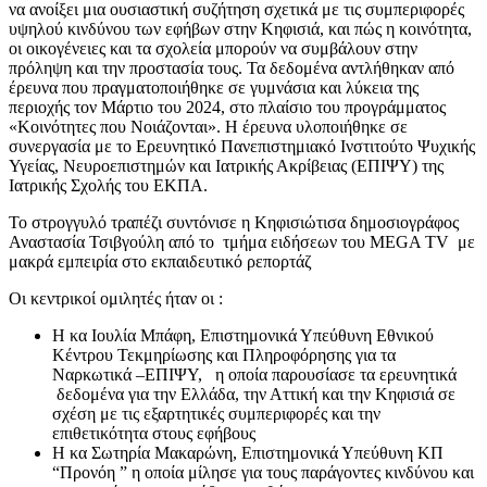
να ανοίξει μια ουσιαστική συζήτηση σχετικά με τις συμπεριφορές
υψηλού κινδύνου των εφήβων στην Κηφισιά, και πώς η κοινότητα,
οι οικογένειες και τα σχολεία μπορούν να συμβάλουν στην
πρόληψη και την προστασία τους. Τα δεδομένα αντλήθηκαν από
έρευνα που πραγματοποιήθηκε σε γυμνάσια και λύκεια της
περιοχής τον Μάρτιο του 2024, στο πλαίσιο του προγράμματος
«Κοινότητες που Νοιάζονται». Η έρευνα υλοποιήθηκε σε
συνεργασία με το Ερευνητικό Πανεπιστημιακό Ινστιτούτο Ψυχικής
Υγείας, Νευροεπιστημών και Ιατρικής Ακρίβειας (ΕΠΙΨΥ) της
Ιατρικής Σχολής του ΕΚΠΑ.
Το στρογγυλό τραπέζι συντόνισε η Κηφισιώτισα δημοσιογράφος
Αναστασία Τσιβγούλη από το τμήμα ειδήσεων του MEGA TV με
μακρά εμπειρία στο εκπαιδευτικό ρεπορτάζ
Οι κεντρικοί ομιλητές ήταν οι :
Η κα Ιουλία Μπάφη, Επιστημονικά Υπεύθυνη Εθνικού
Κέντρου Τεκμηρίωσης και Πληροφόρησης για τα
Ναρκωτικά –ΕΠΙΨΥ, η οποία παρουσίασε τα ερευνητικά
δεδομένα για την Ελλάδα, την Αττική και την Κηφισιά σε
σχέση με τις εξαρτητικές συμπεριφορές και την
επιθετικότητα στους εφήβους
Η κα Σωτηρία Μακαρώνη, Επιστημονικά Υπεύθυνη ΚΠ
“Προνόη ” η οποία μίλησε για τους παράγοντες κινδύνου και