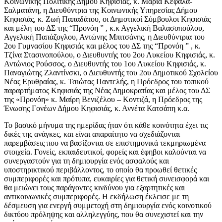
Κοινωνικής Πολιτικής Δήμου Κηφισιάς, κ. Μαρία Κεφαλά-
Σαλματάνη, η Διευθύντρια της Κοινωνικής Υπηρεσίας Δήμου
Κηφισιάς, κ. Ζωή Παπαδάτου, οι Δημοτικοί Σύμβουλοι Κηφισιάς
και μέλη του ΔΣ της “Προνόη ” , κ.κ Αγγελική Βαλασοπούλου,
Αγγελική Παπάζογλου, Αντώνης Μπιτσάνης, η Διευθύντρια του
2ου Γυμνασίου Κηφισιάς και μέλος του ΔΣ της “Προνόη ” , κ.
Τζίνα Στασινοπούλου, ο Διευθυντής του 2ου Λυκείου Κηφισιάς, κ.
Αντώνιος Ρούσσος, ο Διευθυντής του 1ου Λυκείου Κηφισιάς, κ.
Παναγιώτης Ζλαντίνσκι, ο Διευθυντής του 2ου Δημοτικού Σχολείου
Νέας Ερυθραίας, κ. Τσιώτας Παντελής, η Πρόεδρος του τοπικού
παραρτήματος Κηφισιάς της Νέας Δημοκρατίας και μέλος του ΔΣ
της «Προνόη» κ. Μαίρη Βενιζέλου – Κοντιζά, η Πρόεδρος της
Ένωσης Γονέων Δήμου Κηφισιάς, κ. Αννέτα Κατσάπη κ.α.
Το βασικό μήνυμα της ημερίδας ήταν ότι κάθε κοινότητα έχει τις
δικές της ανάγκες, και είναι απαραίτητο να σχεδιάζονται
παρεμβάσεις που να βασίζονται σε επιστημονικά τεκμηριωμένα
στοιχεία. Γονείς, εκπαιδευτικοί, φορείς και έφηβοι καλούνται να
συνεργαστούν για τη δημιουργία ενός ασφαλούς και
υποστηρικτικού περιβάλλοντος, το οποίο θα προωθεί θετικές
συμπεριφορές και πρότυπα, ευκαιρίες για θετική συνεισφορά και
θα μειώνει τους παράγοντες κινδύνου για εξαρτητικές και
αντικοινωνικές συμπεριφορές. Η εκδήλωση έκλεισε με τη
δέσμευση για ενεργή συμμετοχή στη δημιουργία ενός κοινοτικού
δικτύου πρόληψης και αλληλεγγύης, που θα συνεχιστεί και την