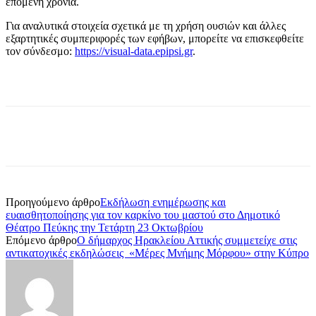
επόμενη χρονιά.
Για αναλυτικά στοιχεία σχετικά με τη χρήση ουσιών και άλλες
εξαρτητικές συμπεριφορές των εφήβων, μπορείτε να επισκεφθείτε
τον σύνδεσμο:
https://visual-data.epipsi.gr
.
Προηγούμενο άρθρο
Εκδήλωση ενημέρωσης και
ευαισθητοποίησης για τον καρκίνο του μαστού στο Δημοτικό
Θέατρο Πεύκης την Τετάρτη 23 Οκτωβρίου
Επόμενο άρθρο
Ο δήμαρχος Ηρακλείου Αττικής συμμετείχε στις
αντικατοχικές εκδηλώσεις «Μέρες Μνήμης Μόρφου» στην Κύπρο