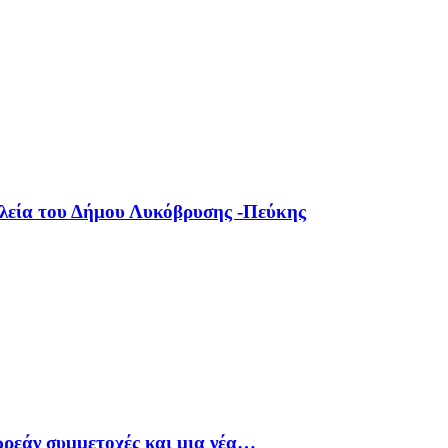
ολεία του Δήμου Λυκόβρυσης -Πεύκης
ρεάν συμμετοχές και μια νέα…