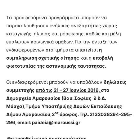
Τα προσφερόμενα προγράμματα μπορούν να
παρακολουθήσουν ενήλικες ανεξαρτήτως χώρας
καταγωγής, ηλικίας και μόρφωσης, καθώς και μέλη
ευάλωτων κοινωνικά ομάδων. Για την ένταξη των
ενδιαφερομένων στα τμήματα απαιτείται
η
συμπλήρωση σχετικής αίτησης
και η
υποβολή
φωτοτυπίας της αστυνομικής ταυτότητας.
Οι ενδιαφερόμενοι μπορούν να υποβάλουν
δηλώσεις
συμμετοχής
από τις 21 – 27 Ιουνίου 2019,
στο
Δημαρχείο Αμαρουσίου (Βασ. Σοφίας 9 & Δ.
Μόσχα),Τμήμα Υποστήριξης Δομών Εκπαίδευσης
ος
Δήμου Αμαρουσίου,2
όροφος. Τηλ. 2132038294-295-
296,
email
:
paideia
@
maroussi
.
gr
Θα τηρηθεί σειρά προτεραιότητας.