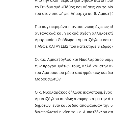
Από την άλλη βέβαια ξεκίνησαν και οι πρώ
το Συνδυασμό «Πάθος και Λύσεις για το Μα
του στον υποψήφιο Δήμαρχο κο Θ. Αμπατζ
Πιο συγκεκριμένα η ανακοίνωση έχει ως εξή
αντανακλά και η μακρά σχέση αλληλοεκτί
Αμαρουσίου Θεόδωρου Αμπατζόγλου και το
ΠΑΘΟΣ ΚΑΙ ΛΥΣΕΙΣ που κατέκτησε 3 έδρες 
Οι κ.κ. Αμπατζόγλου και Νικολαράκος συ
των προγραμμάτων τους, αλλά και στην αν
του Αμαρουσίου μέσα από φρέσκιες και δι
Μαρουσιωτών.
Ο κ. Νικολαράκος δήλωσε ικανοποιημένος α
Αμπατζόγλου κυρίως αναφορικά με την άμ
δημοτών, ενώ και οι δύο αποφάσισαν την
διασφαλιστεί η νίκη του κ. Αμπατζόγλου α