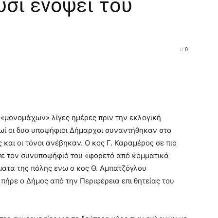
ύσι ενόψει του
υ
0
 «μονομάχων» λίγες ημέρες πριν την εκλογική
ωί οι δυο υποψήφιοι Δήμαρχοι συναντήθηκαν στο
 και οι τόνοι ανέβηκαν. Ο κος Γ. Καραμέρος σε πιο
σε τον συνυποψήφιό του «φορετό από κομματικά
ματα της πόλης ενω ο κος Θ. Αμπατζόγλου
 πήρε ο Δήμος από την Περιφέρεια επι θητείας του