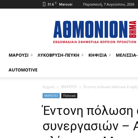
C
31.6
Παρασκευή, 7 Αυγούστου, 2026
Marousi
ΑΘΜΟΝΙΟΝ
ΒΗΜΑ
ΜΑΡΟΥΣΙ
ΛΥΚΟΒΡΥΣΗ-ΠΕΥΚΗ
ΚΗΦΙΣΙΑ
ΜΕΛΙΣΣΙΑ
AUTOMOTIVE
Αρχική
ΜΑΡΟΥΣΙ
Έντονη πόλωση αλλά και έναρξη 
ΜΑΡΟΥΣΙ
Πολιτικά
Έντονη πόλωση 
συνεργασιών – Α