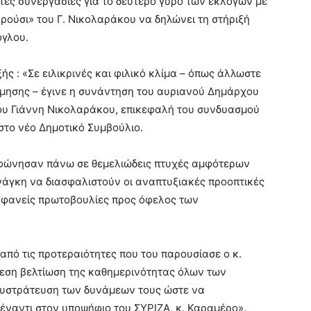
τες συνεργασίες για το δεύτερο γύρο των εκλογών με
ρούσι» του Γ. Νικολαράκου να δηλώνει τη στήριξή
όγλου.
ς : «Σε ειλικρινές και φιλικό κλίμα – όπως άλλωστε
μησης – έγινε η συνάντηση του αυριανού Δημάρχου
υ Γιάννη Νικολαράκου, επικεφαλή του συνδυασμού
στο νέο Δημοτικό Συμβούλιο.
μφώνησαν πάνω σε θεμελιώδεις πτυχές αμφότερων
άγκη να διασφαλιστούν οι αναπτυξιακές προοπτικές
αφανείς πρωτοβουλίες προς όφελος των
πό τις προτεραιότητες που του παρουσίασε ο κ.
εση βελτίωση της καθημερινότητας όλων των
 συστράτευση των δυνάμεων τους ώστε να
πέναντι στον υποψήφιο του ΣΥΡΙΖΑ, κ. Καραμέρο».