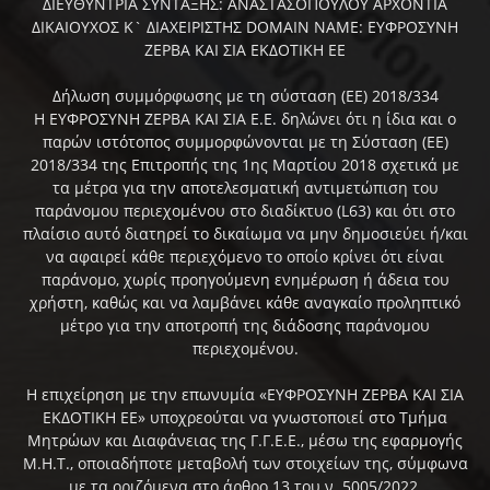
ΔΙΕΥΘΥΝΤΡΙΑ ΣΥΝΤΑΞΗΣ: ΑΝΑΣΤΑΣΟΠΟΥΛΟΥ ΑΡΧΟΝΤΙΑ
ΔΙΚΑΙΟΥΧΟΣ Κ` ΔΙΑΧΕΙΡΙΣΤΗΣ DOMAIN NAME: ΕΥΦΡΟΣΥΝΗ
ΖΕΡΒΑ ΚΑΙ ΣΙΑ ΕΚΔΟΤΙΚΗ ΕΕ
Δήλωση συμμόρφωσης με τη σύσταση (ΕΕ) 2018/334
Η ΕΥΦΡΟΣΥΝΗ ΖΕΡΒΑ ΚΑΙ ΣΙΑ Ε.Ε. δηλώνει ότι η ίδια και ο
παρών ιστότοπος συμμορφώνονται με τη Σύσταση (ΕΕ)
2018/334 της Επιτροπής της 1ης Μαρτίου 2018 σχετικά με
τα μέτρα για την αποτελεσματική αντιμετώπιση του
παράνομου περιεχομένου στο διαδίκτυο (L63) και ότι στο
πλαίσιο αυτό διατηρεί το δικαίωμα να μην δημοσιεύει ή/και
να αφαιρεί κάθε περιεχόμενο το οποίο κρίνει ότι είναι
παράνομο, χωρίς προηγούμενη ενημέρωση ή άδεια του
χρήστη, καθώς και να λαμβάνει κάθε αναγκαίο προληπτικό
μέτρο για την αποτροπή της διάδοσης παράνομου
περιεχομένου.
Η επιχείρηση με την επωνυμία «ΕΥΦΡΟΣΥΝΗ ΖΕΡΒΑ ΚΑΙ ΣΙΑ
ΕΚΔΟΤΙΚΗ ΕΕ» υποχρεούται να γνωστοποιεί στο Τμήμα
Μητρώων και Διαφάνειας της Γ.Γ.Ε.Ε., μέσω της εφαρμογής
Μ.Η.Τ., οποιαδήποτε μεταβολή των στοιχείων της, σύμφωνα
με τα οριζόμενα στο άρθρο 13 του ν. 5005/2022.