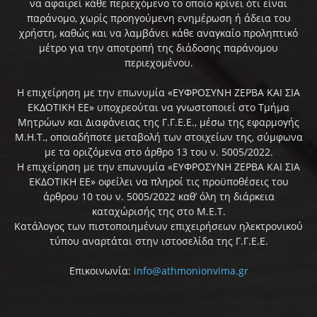
να αφαιρεί κάθε περιεχόμενο το οποίο κρίνει ότι είναι
παράνομο, χωρίς προηγούμενη ενημέρωση ή άδεια του
χρήστη, καθώς και να λαμβάνει κάθε αναγκαίο προληπτικό
μέτρο για την αποτροπή της διάδοσης παράνομου
περιεχομένου.
Η επιχείρηση με την επωνυμία «ΕΥΦΡΟΣΥΝΗ ΖΕΡΒΑ ΚΑΙ ΣΙΑ
ΕΚΔΟΤΙΚΗ ΕΕ» υποχρεούται να γνωστοποιεί στο Τμήμα
Μητρώων και Διαφάνειας της Γ.Γ.Ε.Ε., μέσω της εφαρμογής
Μ.Η.Τ., οποιαδήποτε μεταβολή των στοιχείων της, σύμφωνα
με τα οριζόμενα στο άρθρο 13 του ν. 5005/2022.
Η επιχείρηση με την επωνυμία «ΕΥΦΡΟΣΥΝΗ ΖΕΡΒΑ ΚΑΙ ΣΙΑ
ΕΚΔΟΤΙΚΗ ΕΕ» οφείλει να πληροί τις προϋποθέσεις του
άρθρου 10 του ν. 5005/2022 καθ’ όλη τη διάρκεια
καταχώρισής της στο Μ.Ε.Τ.
Κατάλογος των πιστοποιημένων επιχειρήσεων ηλεκτρονικού
τύπου αναρτάται στην ιστοσελίδα της Γ.Γ.Ε.Ε.
Επικοινωνία:
info@athmonionvima.gr