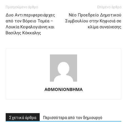
Προηγούμενο άρθρο
Επόμενο άρθρο
Δυο Αντιπεριφερειάρχες
Νέο Προεδρείο Δημοτικού
από τον Βόρειο Τομέα –
Συμβουλίου στην Κηφισιά σε
Λουκία Κεφαλογιάννη και
κλίμα συναίνεσης
Βασίλης Κόκκαλης
ΑΘΜΟΝΙΟΝΒΗΜΑ
Σχετικά άρθρα
Περισσότερα από τον δημιουργό