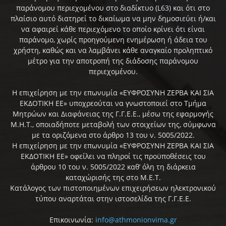
παράνομου περιεχομένου στο διαδίκτυο (L63) και ότι στο
πλαίσιο αυτό διατηρεί το δικαίωμα να μην δημοσιεύει ή/και
να αφαιρεί κάθε περιεχόμενο το οποίο κρίνει ότι είναι
παράνομο, χωρίς προηγούμενη ενημέρωση ή άδεια του
χρήστη, καθώς και να λαμβάνει κάθε αναγκαίο προληπτικό
μέτρο για την αποτροπή της διάδοσης παράνομου
περιεχομένου.
Η επιχείρηση με την επωνυμία «ΕΥΦΡΟΣΥΝΗ ΖΕΡΒΑ ΚΑΙ ΣΙΑ
ΕΚΔΟΤΙΚΗ ΕΕ» υποχρεούται να γνωστοποιεί στο Τμήμα
Μητρώων και Διαφάνειας της Γ.Γ.Ε.Ε., μέσω της εφαρμογής
Μ.Η.Τ., οποιαδήποτε μεταβολή των στοιχείων της, σύμφωνα
με τα οριζόμενα στο άρθρο 13 του ν. 5005/2022.
Η επιχείρηση με την επωνυμία «ΕΥΦΡΟΣΥΝΗ ΖΕΡΒΑ ΚΑΙ ΣΙΑ
ΕΚΔΟΤΙΚΗ ΕΕ» οφείλει να πληροί τις προϋποθέσεις του
άρθρου 10 του ν. 5005/2022 καθ’ όλη τη διάρκεια
καταχώρισής της στο Μ.Ε.Τ.
Κατάλογος των πιστοποιημένων επιχειρήσεων ηλεκτρονικού
τύπου αναρτάται στην ιστοσελίδα της Γ.Γ.Ε.Ε.
Επικοινωνία:
info@athmonionvima.gr