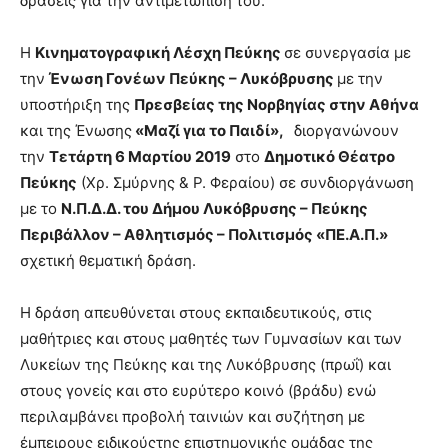
δράσεις για την αντιμετώπισή του.
Η
Κινηματογραφική Λέσχη Πεύκης
σε συνεργασία με
την
Ένωση Γονέων Πεύκης – Λυκόβρυσης
με την
υποστήριξη της
Πρεσβείας της Νορβηγίας στην Αθήνα
και της Ένωσης
«Μαζί για το Παιδί»,
διοργανώνουν
την
Τετάρτη 6 Μαρτίου 2019
στο
Δημοτικό Θέατρο
Πεύκης
(Χρ. Σμύρνης & Ρ. Φεραίου) σε συνδιοργάνωση
με το
Ν.Π.Δ.Δ. του Δήμου Λυκόβρυσης – Πεύκης
Περιβάλλον – Αθλητισμός – Πολιτισμός «ΠΕ.Α.Π.»
σχετική θεματική δράση.
Η δράση απευθύνεται στους εκπαιδευτικούς, στις
μαθήτριες και στους μαθητές των Γυμνασίων και των
Λυκείων της Πεύκης και της Λυκόβρυσης (πρωΐ) και
στους γονείς και στο ευρύτερο κοινό (βράδυ) ενώ
περιλαμβάνει προβολή ταινιών και συζήτηση με
έμπειρους ειδικούςτης επιστημονικής ομάδας της