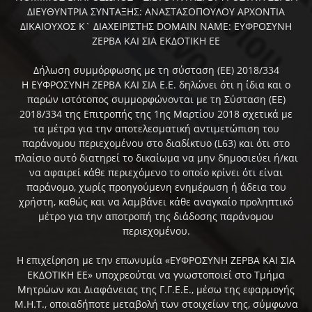
ΔΙΕΥΘΥΝΤΡΙΑ ΣΥΝΤΑΞΗΣ: ΑΝΑΣΤΑΣΟΠΟΥΛΟΥ ΑΡΧΟΝΤΙΑ
ΔΙΚΑΙΟΥΧΟΣ Κ` ΔΙΑΧΕΙΡΙΣΤΗΣ DOMAIN NAME: ΕΥΦΡΟΣΥΝΗ
ΖΕΡΒΑ ΚΑΙ ΣΙΑ ΕΚΔΟΤΙΚΗ ΕΕ
Δήλωση συμμόρφωσης με τη σύσταση (ΕΕ) 2018/334
Η ΕΥΦΡΟΣΥΝΗ ΖΕΡΒΑ ΚΑΙ ΣΙΑ Ε.Ε. δηλώνει ότι η ίδια και ο
παρών ιστότοπος συμμορφώνονται με τη Σύσταση (ΕΕ)
2018/334 της Επιτροπής της 1ης Μαρτίου 2018 σχετικά με
τα μέτρα για την αποτελεσματική αντιμετώπιση του
παράνομου περιεχομένου στο διαδίκτυο (L63) και ότι στο
πλαίσιο αυτό διατηρεί το δικαίωμα να μην δημοσιεύει ή/και
να αφαιρεί κάθε περιεχόμενο το οποίο κρίνει ότι είναι
παράνομο, χωρίς προηγούμενη ενημέρωση ή άδεια του
χρήστη, καθώς και να λαμβάνει κάθε αναγκαίο προληπτικό
μέτρο για την αποτροπή της διάδοσης παράνομου
περιεχομένου.
Η επιχείρηση με την επωνυμία «ΕΥΦΡΟΣΥΝΗ ΖΕΡΒΑ ΚΑΙ ΣΙΑ
ΕΚΔΟΤΙΚΗ ΕΕ» υποχρεούται να γνωστοποιεί στο Τμήμα
Μητρώων και Διαφάνειας της Γ.Γ.Ε.Ε., μέσω της εφαρμογής
Μ.Η.Τ., οποιαδήποτε μεταβολή των στοιχείων της, σύμφωνα