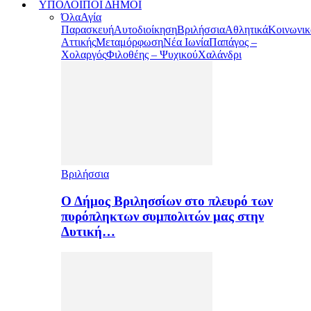
ΥΠΟΛΟΙΠΟΙ ΔΗΜΟΙ
Όλα
Αγία
Παρασκευή
Αυτοδιοίκηση
Βριλήσσια
Αθλητικά
Κοινωνικ
Αττικής
Μεταμόρφωση
Νέα Ιωνία
Παπάγος –
Χολαργός
Φιλοθέης – Ψυχικού
Χαλάνδρι
Βριλήσσια
Ο Δήμος Βριλησσίων στο πλευρό των
πυρόπληκτων συμπολιτών μας στην
Δυτική…