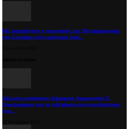
Με λαμπρότητα ο εορτασμός της Μεταμόρφωσης
του Σωτήρος στον ομώνυμο Ιερό...
7 Αυγούστου 2026
Δημοφιλή άρθρα
Δήλωση υποψήφιου Δημάρχου Αμαρουσίου Γ.
Νικολαράκου για το ενδεχόμενο μετεγκατάστασης
του...
22 Νοεμβρίου 2018