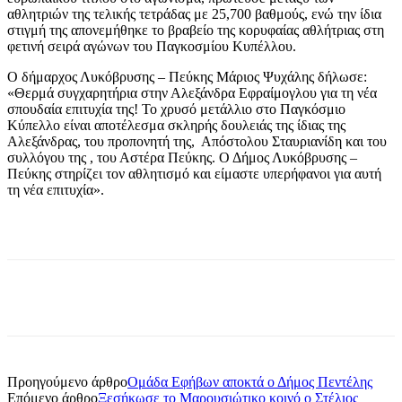
αθλητριών της τελικής τετράδας με 25,700 βαθμούς, ενώ την ίδια
στιγμή της απονεμήθηκε το βραβείο της κορυφαίας αθλήτριας στη
φετινή σειρά αγώνων του Παγκοσμίου Κυπέλλου.
Ο δήμαρχος Λυκόβρυσης – Πεύκης Μάριος Ψυχάλης δήλωσε:
«Θερμά συγχαρητήρια στην Αλεξάνδρα Εφραίμογλου για τη νέα
σπουδαία επιτυχία της! Το χρυσό μετάλλιο στο Παγκόσμιο
Κύπελλο είναι αποτέλεσμα σκληρής δουλειάς της ίδιας της
Αλεξάνδρας, του προπονητή της, Απόστολου Σταυριανίδη και του
συλλόγου της , του Αστέρα Πεύκης. Ο Δήμος Λυκόβρυσης –
Πεύκης στηρίζει τον αθλητισμό και είμαστε υπερήφανοι για αυτή
τη νέα επιτυχία».
Προηγούμενο άρθρο
Ομάδα Εφήβων αποκτά ο Δήμος Πεντέλης
Επόμενο άρθρο
Ξεσήκωσε το Μαρουσιώτικο κοινό ο Στέλιος