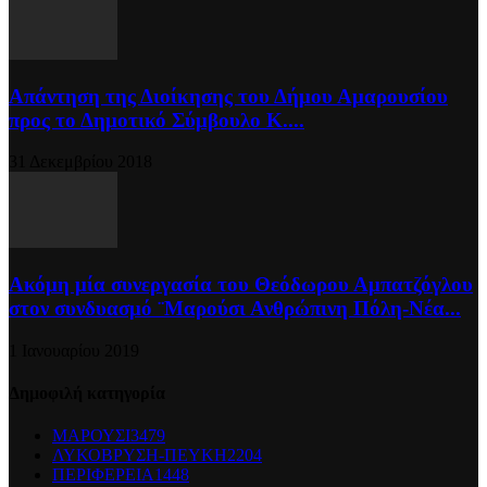
Απάντηση της Διοίκησης του Δήμου Αμαρουσίου
προς το Δημοτικό Σύμβουλο Κ....
31 Δεκεμβρίου 2018
Ακόμη μία συνεργασία του Θεόδωρου Αμπατζόγλου
στον συνδυασμό ¨Μαρούσι Ανθρώπινη Πόλη-Νέα...
1 Ιανουαρίου 2019
Δημοφιλή κατηγορία
ΜΑΡΟΥΣΙ
3479
ΛΥΚΟΒΡΥΣΗ-ΠΕΥΚΗ
2204
ΠΕΡΙΦΕΡΕΙΑ
1448