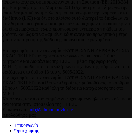
παρών ιστότοπος συμμορφώνονται με τη Σύσταση (ΕΕ) 2018/334
της Επιτροπής της 1ης Μαρτίου 2018 σχετικά με τα μέτρα για την
αποτελεσματική αντιμετώπιση του παράνομου περιεχομένου στο
διαδίκτυο (L63) και ότι στο πλαίσιο αυτό διατηρεί το δικαίωμα να
μην δημοσιεύει ή/και να αφαιρεί κάθε περιεχόμενο το οποίο κρίνει
ότι είναι παράνομο, χωρίς προηγούμενη ενημέρωση ή άδεια του
χρήστη, καθώς και να λαμβάνει κάθε αναγκαίο προληπτικό μέτρο
για την αποτροπή της διάδοσης παράνομου περιεχομένου.
Η επιχείρηση με την επωνυμία «ΕΥΦΡΟΣΥΝΗ ΖΕΡΒΑ ΚΑΙ ΣΙΑ
ΕΚΔΟΤΙΚΗ ΕΕ» υποχρεούται να γνωστοποιεί στο Τμήμα
Μητρώων και Διαφάνειας της Γ.Γ.Ε.Ε., μέσω της εφαρμογής
Μ.Η.Τ., οποιαδήποτε μεταβολή των στοιχείων της, σύμφωνα με τα
οριζόμενα στο άρθρο 13 του ν. 5005/2022.
Η επιχείρηση με την επωνυμία «ΕΥΦΡΟΣΥΝΗ ΖΕΡΒΑ ΚΑΙ ΣΙΑ
ΕΚΔΟΤΙΚΗ ΕΕ» οφείλει να πληροί τις προϋποθέσεις του άρθρου
10 του ν. 5005/2022 καθ’ όλη τη διάρκεια καταχώρισής της στο
Μ.Ε.Τ.
Κατάλογος των πιστοποιημένων επιχειρήσεων ηλεκτρονικού τύπου
αναρτάται στην ιστοσελίδα της Γ.Γ.Ε.Ε.
Επικοινωνία:
info@athmonionvima.gr
Ακολούθησε μας
Επικοινωνία
Όροι χρήσης