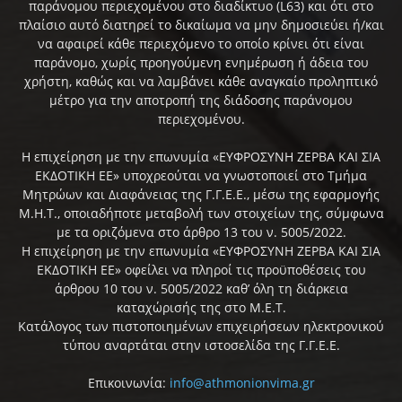
παράνομου περιεχομένου στο διαδίκτυο (L63) και ότι στο
πλαίσιο αυτό διατηρεί το δικαίωμα να μην δημοσιεύει ή/και
να αφαιρεί κάθε περιεχόμενο το οποίο κρίνει ότι είναι
παράνομο, χωρίς προηγούμενη ενημέρωση ή άδεια του
χρήστη, καθώς και να λαμβάνει κάθε αναγκαίο προληπτικό
μέτρο για την αποτροπή της διάδοσης παράνομου
περιεχομένου.
Η επιχείρηση με την επωνυμία «ΕΥΦΡΟΣΥΝΗ ΖΕΡΒΑ ΚΑΙ ΣΙΑ
ΕΚΔΟΤΙΚΗ ΕΕ» υποχρεούται να γνωστοποιεί στο Τμήμα
Μητρώων και Διαφάνειας της Γ.Γ.Ε.Ε., μέσω της εφαρμογής
Μ.Η.Τ., οποιαδήποτε μεταβολή των στοιχείων της, σύμφωνα
με τα οριζόμενα στο άρθρο 13 του ν. 5005/2022.
Η επιχείρηση με την επωνυμία «ΕΥΦΡΟΣΥΝΗ ΖΕΡΒΑ ΚΑΙ ΣΙΑ
ΕΚΔΟΤΙΚΗ ΕΕ» οφείλει να πληροί τις προϋποθέσεις του
άρθρου 10 του ν. 5005/2022 καθ’ όλη τη διάρκεια
καταχώρισής της στο Μ.Ε.Τ.
Κατάλογος των πιστοποιημένων επιχειρήσεων ηλεκτρονικού
τύπου αναρτάται στην ιστοσελίδα της Γ.Γ.Ε.Ε.
Επικοινωνία:
info@athmonionvima.gr