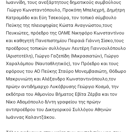
Ιωαννίδη, τους ανεξάρτητους δημοτικούς συμβούλους
Γιώργο Κωνσταντόπουλο, Προκόπη Μπελεχρή, Δημήτρη
Κατραμάδο και Εύη Τσεκούρα, τον τοπικό σύμβουλο
Πεύκης της πλειοψηφίας Κώστα Αναγνώστου,τους
Πευκιώτες, πρόεδρο της ΟΛΜΕ Νικηφόρο Κωνσταντίνου
και καθηγητή Πανεπιστημίου Πειραιά Γιάννη Σίσκο,τους
προέδρους τοπικών συλλόγων Λευτέρη Γιαννουλόπουλο
(Αριστοτέλη), Γιώργο Γαζεπίδη (Μικρασιατών), Γιώργο
Χαραλάμπου (Ναυταθλητικός), τον Πρόεδρο και τους
εφόρους του ΑΟ Πεύκης Σταύρο Μονεμβασιώτη, Θόδωρο
Μακρυνιώτη και Αλέξανδρο Κωνσταντινόπουλο,τον
πρώην αντιδήμαρχο Λυκόβρυσης Γεώργιο Κοσμά, την
εκδότρια του Αθμονίου Βήματος Εβίτα Ζέρβα και τον
Νίκο Αδαμόπουλο δ/ντη γραφείου της πρώην
αντιπροέδρου του Δικηγορικού Συλλόγου Αθηνών
Ιωάννας Καλαντζάκου.