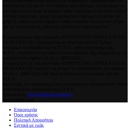
αποτελεσματική αντιμετώπιση του παράνομου περιεχομένου στο
διαδίκτυο (L63) και ότι στο πλαίσιο αυτό διατηρεί το δικαίωμα να
μην δημοσιεύει ή/και να αφαιρεί κάθε περιεχόμενο το οποίο κρίνει
ότι είναι παράνομο, χωρίς προηγούμενη ενημέρωση ή άδεια του
χρήστη, καθώς και να λαμβάνει κάθε αναγκαίο προληπτικό μέτρο
για την αποτροπή της διάδοσης παράνομου περιεχομένου.
Η επιχείρηση με την επωνυμία «ΕΥΦΡΟΣΥΝΗ ΖΕΡΒΑ ΚΑΙ ΣΙΑ
ΕΚΔΟΤΙΚΗ ΕΕ» υποχρεούται να γνωστοποιεί στο Τμήμα
Μητρώων και Διαφάνειας της Γ.Γ.Ε.Ε., μέσω της εφαρμογής
Μ.Η.Τ., οποιαδήποτε μεταβολή των στοιχείων της, σύμφωνα με τα
οριζόμενα στο άρθρο 13 του ν. 5005/2022.
Η επιχείρηση με την επωνυμία «ΕΥΦΡΟΣΥΝΗ ΖΕΡΒΑ ΚΑΙ ΣΙΑ
ΕΚΔΟΤΙΚΗ ΕΕ» οφείλει να πληροί τις προϋποθέσεις του άρθρου
10 του ν. 5005/2022 καθ’ όλη τη διάρκεια καταχώρισής της στο
Μ.Ε.Τ.
Κατάλογος των πιστοποιημένων επιχειρήσεων ηλεκτρονικού τύπου
αναρτάται στην ιστοσελίδα της Γ.Γ.Ε.Ε.
Επικοινωνία:
info@athmonionvima.gr
Ακολούθησε μας
Επικοινωνία
Όροι χρήσης
Πολιτική Απορρήτου
Σχετικά με εμάς