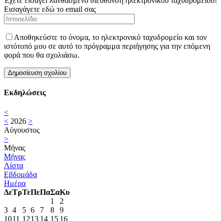
Έχετε εισάγει λανθασμένο διεύθυνση ηλεκτρονικού ταχυδρομείου!
Εισαγάγετε εδώ το email σας
Αποθηκεύστε το όνομα, το ηλεκτρονικό ταχυδρομείο και τον
ιστότοπό μου σε αυτό το πρόγραμμα περιήγησης για την επόμενη
φορά που θα σχολιάσω.
Εκδηλώσεις
<
<
2026
>
Αύγουστος
>
Μήνας
Μήνας
Λίστα
Εβδομάδα
Ημέρα
Δε
Τρ
Τε
Πε
Πα
Σα
Κυ
1
2
3
4
5
6
7
8
9
10
11
12
13
14
15
16