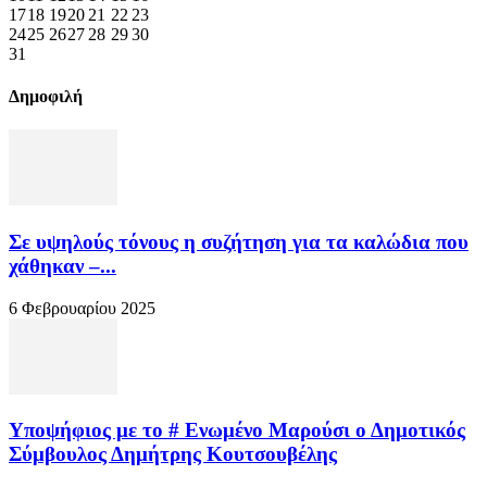
17
18
19
20
21
22
23
24
25
26
27
28
29
30
31
Δημοφιλή
Σε υψηλούς τόνους η συζήτηση για τα καλώδια που
χάθηκαν –...
6 Φεβρουαρίου 2025
Υποψήφιος με το # Ενωμένο Μαρούσι ο Δημοτικός
Σύμβουλος Δημήτρης Κουτσουβέλης