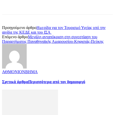
Προηγούμενο άρθρο
Ημερίδα για τον Τουρισμό Υγείας υπό την
αιγίδα της ΚΕΔΕ και του ΙΣΑ
Επόμενο άρθρο
Μεγάλη ανταπόκριση στη συνεστίαση του
Παραρτήματος Παναθηναϊκής Αμαρουσίου-Κηφισιάς-Πεύκης
ΑΘΜΟΝΙΟΝΒΗΜΑ
Σχετικά άρθρα
Περισσότερα από τον δημιουργό