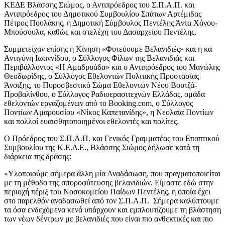
ΚΕΔΕ Βλάσσης Σιώμος, ο Αντιπρόεδρος του Σ.Π.Α.Π. και
Αντιπρόεδρος του Δημοτικού Συμβουλίου Σπάτων Αρτέμιδας
Πέτρος Πουλάκης, η Δημοτική Σύμβουλος Πεντέλης Άντα Χάνου-
Μπούσουλα, καθώς και στελέχη του Δασαρχείου Πεντέλης.
Συμμετείχαν επίσης η Κίνηση «Φυτεύουμε Βελανιδιές» και η κα
Αντιγόνη Ιωαννίδου, ο Σύλλογος Φίλων της Βελανιδιάς και
Περιβάλλοντος «Η Αμαδρυάδα» και ο Αντιπρόεδρος του Μανώλης
Θεοδωρίδης, ο Σύλλογος Εθελοντών Πολιτικής Προστασίας
Άνοιξης, το Πυροσβεστικό Σώμα Εθελοντών Νέου Βουτζά-
Προβαλίνθου, ο Σύλλογος Ραδιοερασιτεχνών Ελλάδας, ομάδα
εθελοντών εργαζομένων από το Booking.com, ο Σύλλογος
Ποντίων Αμαρουσίου «Νίκος Καπετανίδης», η Νεολαία Ποντίων
και πολλοί ευαισθητοποιημένοι εθελοντές και πολίτες.
Ο Πρόεδρος του Σ.Π.Α.Π. και Γενικός Γραμματέας του Εποπτικού
Συμβουλίου της Κ.Ε.Δ.Ε., Βλάσσης Σιώμος δήλωσε κατά τη
διάρκεια της δράσης:
«Υλοποιούμε σήμερα άλλη μία Αναδάσωση, που πραγματοποιείται
με τη μέθοδο της σποροφύτευσης βελανιδιών. Είμαστε εδώ στην
περιοχή πέριξ του Νοσοκομείου Παίδων Πεντέλης, η οποία έχει
στο παρελθόν αναδασωθεί από τον Σ.Π.Α.Π. Σήμερα καλύπτουμε
τα όσα ενδεχόμενα κενά υπάρχουν και εμπλουτίζουμε τη βλάστηση
των νέων δέντρων με βελανιδιές που είναι πιο ανθεκτικές και πιο