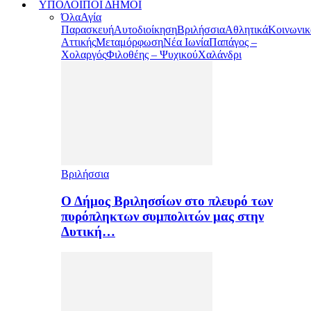
ΥΠΟΛΟΙΠΟΙ ΔΗΜΟΙ
Όλα
Αγία
Παρασκευή
Αυτοδιοίκηση
Βριλήσσια
Αθλητικά
Κοινωνικ
Αττικής
Μεταμόρφωση
Νέα Ιωνία
Παπάγος –
Χολαργός
Φιλοθέης – Ψυχικού
Χαλάνδρι
Βριλήσσια
Ο Δήμος Βριλησσίων στο πλευρό των
πυρόπληκτων συμπολιτών μας στην
Δυτική…