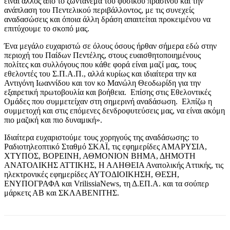
είναι άλλος από το ζωντάνεμα του φυσικού πρασίνου και την
ανάπλαση του Πεντελικού περιβάλλοντος, με τις συνεχείς
αναδασώσεις και όποια άλλη δράση απαιτείται προκειμένου να
επιτύχουμε το σκοπό μας.
Ένα μεγάλο ευχαριστώ σε όλους όσους ήρθαν σήμερα εδώ στην
περιοχή του Παίδων Πεντέλης, στους ευαισθητοποιημένους
πολίτες και συλλόγους που κάθε φορά είναι μαζί μας, τους
εθελοντές του Σ.Π.Α.Π., αλλά κυρίως και ιδιαίτερα την κα
Αντιγόνη Ιωαννίδου και τον κο Μανώλη Θεοδωρίδη για την
εξαιρετική πρωτοβουλία και βοήθεια. Επίσης στις Εθελοντικές
Ομάδες που συμμετείχαν στη σημερινή αναδάσωση. Ελπίζω η
συμμετοχή και στις επόμενες δενδροφυτεύσεις μας, να είναι ακόμη
πιο μαζική και πιο δυναμική».
Ιδιαίτερα ευχαριστούμε τους χορηγούς της αναδάσωσης: το
Ραδιοτηλεοπτικό Σταθμό ΣΚΑΪ, τις εφημερίδες ΑΜΑΡΥΣΙΑ,
ΧΤΥΠΟΣ, ΒΟΡΕΙΝΗ, ΑΘΜΟΝΙΟΝ ΒΗΜΑ, ΔΗΜΟΤΗ
ΑΝΑΤΟΛΙΚΗΣ ΑΤΤΙΚΗΣ, Η ΑΛΗΘΕΙΑ Ανατολικής Αττικής, τις
ηλεκτρονικές εφημερίδες ΑΥΤΟΔΙΟΙΚΗΣΗ, ΘΕΣΗ,
ΕΝΥΠΟΓΡΑΦΑ και VrilissiaNews, τη Δ.ΕΠ.Α. και τα σούπερ
μάρκετς ΑΒ και ΣΚΛΑΒΕΝΙΤΗΣ.