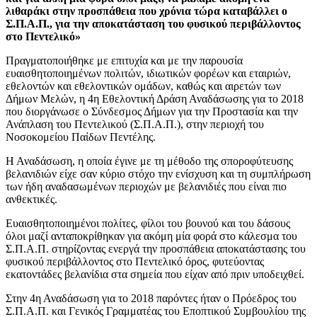
λιθαράκι στην προσπάθεια που χρόνια τώρα καταβάλλει ο
Σ.Π.Α.Π., για την αποκατάσταση του φυσικού περιβάλλοντος
στο Πεντελικό»
Πραγματοποιήθηκε με επιτυχία και με την παρουσία
ευαισθητοποιημένων πολιτών, ιδιωτικών φορέων και εταιριών,
εθελοντών και εθελοντικών ομάδων, καθώς και αιρετών των
Δήμων Μελών, η 4η Εθελοντική Δράση Αναδάσωσης για το 2018
που διοργάνωσε ο Σύνδεσμος Δήμων για την Προστασία και την
Ανάπλαση του Πεντελικού (Σ.Π.Α.Π.), στην περιοχή του
Νοσοκομείου Παίδων Πεντέλης.
Η Αναδάσωση, η οποία έγινε με τη μέθοδο της σποροφύτευσης
βελανιδιών είχε σαν κύριο στόχο την ενίσχυση και τη συμπλήρωση
των ήδη αναδασωμένων περιοχών με βελανιδιές που είναι πιο
ανθεκτικές.
Ευαισθητοποιημένοι πολίτες, φίλοι του βουνού και του δάσους
όλοι μαζί ανταποκρίθηκαν για ακόμη μία φορά στο κάλεσμα του
Σ.Π.Α.Π. στηρίζοντας ενεργά την προσπάθεια αποκατάστασης του
φυσικού περιβάλλοντος στο Πεντελικό όρος, φυτεύοντας
εκατοντάδες βελανίδια στα σημεία που είχαν από πριν υποδειχθεί.
Στην 4η Αναδάσωση για το 2018 παρόντες ήταν ο Πρόεδρος του
Σ.Π.Α.Π. και Γενικός Γραμματέας του Εποπτικού Συμβουλίου της