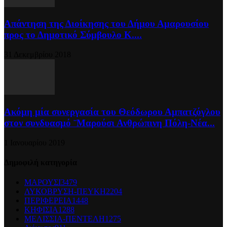
Απάντηση της Διοίκησης του Δήμου Αμαρουσίου
προς το Δημοτικό Σύμβουλο Κ....
31 Δεκεμβρίου 2018
Ακόμη μία συνεργασία του Θεόδωρου Αμπατζόγλου
στον συνδυασμό ¨Μαρούσι Ανθρώπινη Πόλη-Νέα...
1 Ιανουαρίου 2019
Δημοφιλή κατηγορία
ΜΑΡΟΥΣΙ
3479
ΛΥΚΟΒΡΥΣΗ-ΠΕΥΚΗ
2204
ΠΕΡΙΦΕΡΕΙΑ
1448
ΚΗΦΙΣΙΑ
1288
ΜΕΛΙΣΣΙΑ-ΠΕΝΤΕΛΗ
1275