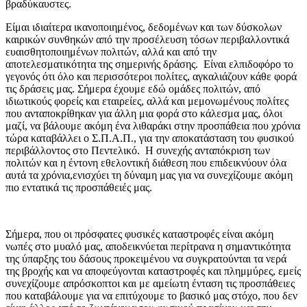
βραδύκαυστες.
Είμαι ιδιαίτερα ικανοποιημένος, δεδομένων και των δύσκολων
καιρικών συνθηκών από την προσέλευση τόσων περιβαλλοντικά
ευαισθητοποιημένων πολιτών, αλλά και από την
αποτελεσματικότητα της σημερινής δράσης. Είναι ελπιδοφόρο το
γεγονός ότι όλο και περισσότεροι πολίτες, αγκαλιάζουν κάθε φορά
τις δράσεις μας. Σήμερα έχουμε εδώ ομάδες πολιτών, από
ιδιωτικούς φορείς και εταιρείες, αλλά και μεμονωμένους πολίτες
που ανταποκρίθηκαν για άλλη μια φορά στο κάλεσμα μας, όλοι
μαζί, να βάλουμε ακόμη ένα λιθαράκι στην προσπάθεια που χρόνια
τώρα καταβάλλει ο Σ.Π.Α.Π., για την αποκατάσταση του φυσικού
περιβάλλοντος στο Πεντελικό. Η συνεχής ανταπόκριση των
πολιτών και η έντονη εθελοντική διάθεση που επιδεικνύουν όλα
αυτά τα χρόνια,ενισχύει τη δύναμη μας για να συνεχίζουμε ακόμη
πιο εντατικά τις προσπάθειές μας.
Σήμερα, που οι πρόσφατες φυσικές καταστροφές είναι ακόμη
νωπές στο μυαλό μας, αποδεικνύεται περίτρανα η σημαντικότητα
της ύπαρξης του δάσους προκειμένου να συγκρατούνται τα νερά
της βροχής και να αποφεύγονται καταστροφές και πλημμύρες, εμείς
συνεχίζουμε απρόσκοπτοι και με αμείωτη ένταση τις προσπάθειες
που καταβάλουμε για να επιτύχουμε το βασικό μας στόχο, που δεν