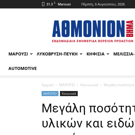
C
31.3
Πέμπτη, 6 Αυγούστου, 2026
Marousi
ΑΘΜΟΝΙΟΝ
ΒΗΜΑ
ΜΑΡΟΥΣΙ
ΛΥΚΟΒΡΥΣΗ-ΠΕΥΚΗ
ΚΗΦΙΣΙΑ
ΜΕΛΙΣΣΙΑ
AUTOMOTIVE
Αρχική
ΜΑΡΟΥΣΙ
Κοινωνικά
Μεγάλη ποσότητα α
ΜΑΡΟΥΣΙ
Κοινωνικά
Μεγάλη ποσότη
υλικών και ειδ