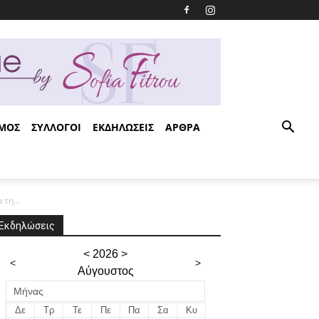
ΣΜΟΣ
ΣΥΛΛΟΓΟΙ
ΕΚΔΗΛΩΣΕΙΣ
ΑΡΘΡΑ
τη...
Εκδηλώσεις
<
2026
>
<
>
Αύγουστος
Μήνας
Δε
Τρ
Τε
Πε
Πα
Σα
Κυ