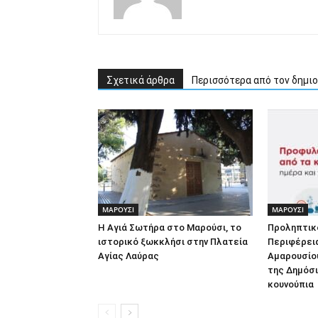
Σχετικά άρθρα
Περισσότερα από τον δημι
ΜΑΡΟΥΣΙ
ΜΑΡΟΥΣΙ
Η Αγιά Σωτήρα στο Μαρούσι, το
Προληπτικ
ιστορικό ξωκκλήσι στην Πλατεία
Περιφέρεια
Αγίας Λαύρας
Αμαρουσίου
της Δημόσι
κουνούπια