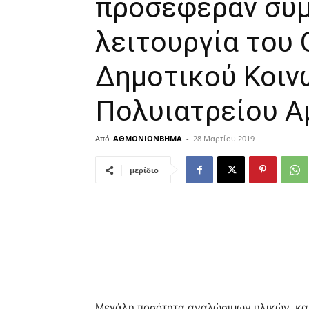
προσέφεραν συμ
λειτουργία του 
Δημοτικού Κοιν
Πολυιατρείου 
Από
ΑΘΜΟΝΙΟΝΒΗΜΑ
-
28 Μαρτίου 2019
μερίδιο
Μεγάλη ποσότητα αναλώσιμων υλικών και