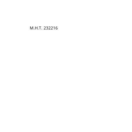
Μ.Η.Τ. 232216