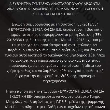
ΔΙΕΥΘΥΝΤΡΙΑ ΣΥΝΤΑΞΗΣ: ΑΝΑΣΤΑΣΟΠΟΥΛΟΥ ΑΡΧΟΝΤΙΑ
ΔΙΚΑΙΟΥΧΟΣ Κ` ΔΙΑΧΕΙΡΙΣΤΗΣ DOMAIN NAME: ΕΥΦΡΟΣΥΝΗ
ΖΕΡΒΑ ΚΑΙ ΣΙΑ ΕΚΔΟΤΙΚΗ ΕΕ
Δήλωση συμμόρφωσης με τη σύσταση (ΕΕ) 2018/334
Η ΕΥΦΡΟΣΥΝΗ ΖΕΡΒΑ ΚΑΙ ΣΙΑ Ε.Ε. δηλώνει ότι η ίδια και ο
παρών ιστότοπος συμμορφώνονται με τη Σύσταση (ΕΕ)
2018/334 της Επιτροπής της 1ης Μαρτίου 2018 σχετικά με
τα μέτρα για την αποτελεσματική αντιμετώπιση του
παράνομου περιεχομένου στο διαδίκτυο (L63) και ότι στο
πλαίσιο αυτό διατηρεί το δικαίωμα να μην δημοσιεύει ή/και
να αφαιρεί κάθε περιεχόμενο το οποίο κρίνει ότι είναι
παράνομο, χωρίς προηγούμενη ενημέρωση ή άδεια του
χρήστη, καθώς και να λαμβάνει κάθε αναγκαίο προληπτικό
μέτρο για την αποτροπή της διάδοσης παράνομου
περιεχομένου.
Η επιχείρηση με την επωνυμία «ΕΥΦΡΟΣΥΝΗ ΖΕΡΒΑ ΚΑΙ ΣΙΑ
ΕΚΔΟΤΙΚΗ ΕΕ» υποχρεούται να γνωστοποιεί στο Τμήμα
Μητρώων και Διαφάνειας της Γ.Γ.Ε.Ε., μέσω της εφαρμογής
Μ.Η.Τ., οποιαδήποτε μεταβολή των στοιχείων της, σύμφωνα