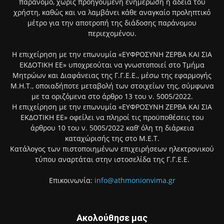
παράνομο, χωρίς προηγούμενη ενημέρωση ή άδεια του
χρήστη, καθώς και να λαμβάνει κάθε αναγκαίο προληπτικό
μέτρο για την αποτροπή της διάδοσης παράνομου
περιεχομένου.
Η επιχείρηση με την επωνυμία «ΕΥΦΡΟΣΥΝΗ ΖΕΡΒΑ ΚΑΙ ΣΙΑ
ΕΚΔΟΤΙΚΗ ΕΕ» υποχρεούται να γνωστοποιεί στο Τμήμα
Μητρώων και Διαφάνειας της Γ.Γ.Ε.Ε., μέσω της εφαρμογής
Μ.Η.Τ., οποιαδήποτε μεταβολή των στοιχείων της, σύμφωνα
με τα οριζόμενα στο άρθρο 13 του ν. 5005/2022.
Η επιχείρηση με την επωνυμία «ΕΥΦΡΟΣΥΝΗ ΖΕΡΒΑ ΚΑΙ ΣΙΑ
ΕΚΔΟΤΙΚΗ ΕΕ» οφείλει να πληροί τις προϋποθέσεις του
άρθρου 10 του ν. 5005/2022 καθ’ όλη τη διάρκεια
καταχώρισής της στο Μ.Ε.Τ.
Κατάλογος των πιστοποιημένων επιχειρήσεων ηλεκτρονικού
τύπου αναρτάται στην ιστοσελίδα της Γ.Γ.Ε.Ε.
Επικοινωνία:
info@athmonionvima.gr
Ακολούθησε μας