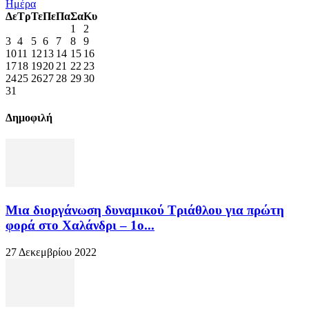
Ημέρα
Δε
Τρ
Τε
Πε
Πα
Σα
Κυ
1
2
3
4
5
6
7
8
9
10
11
12
13
14
15
16
17
18
19
20
21
22
23
24
25
26
27
28
29
30
31
Δημοφιλή
Μια διοργάνωση δυναμικού Τριάθλου για πρώτη
φορά στο Χαλάνδρι – 1ο...
27 Δεκεμβρίου 2022