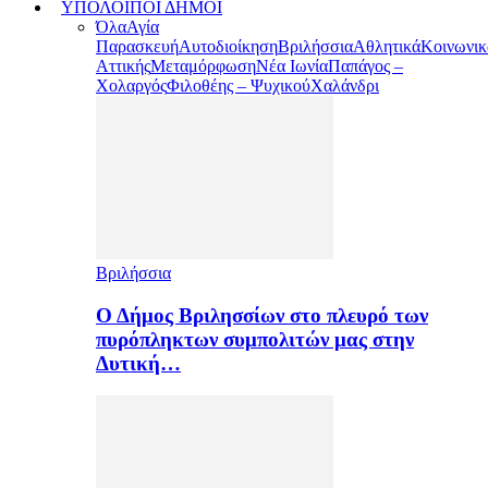
ΥΠΟΛΟΙΠΟΙ ΔΗΜΟΙ
Όλα
Αγία
Παρασκευή
Αυτοδιοίκηση
Βριλήσσια
Αθλητικά
Κοινωνικ
Αττικής
Μεταμόρφωση
Νέα Ιωνία
Παπάγος –
Χολαργός
Φιλοθέης – Ψυχικού
Χαλάνδρι
Βριλήσσια
Ο Δήμος Βριλησσίων στο πλευρό των
πυρόπληκτων συμπολιτών μας στην
Δυτική…