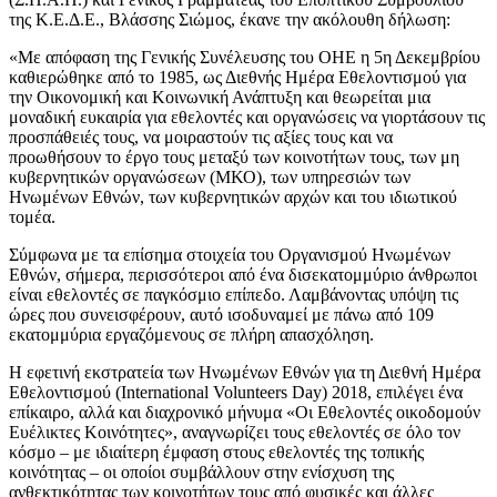
της Κ.Ε.Δ.Ε., Βλάσσης Σιώμος, έκανε την ακόλουθη δήλωση:
«Με απόφαση της Γενικής Συνέλευσης του ΟΗΕ η 5η Δεκεμβρίου
καθιερώθηκε από το 1985, ως Διεθνής Ημέρα Εθελοντισμού για
την Οικονομική και Κοινωνική Ανάπτυξη και θεωρείται μια
μοναδική ευκαιρία για εθελοντές και οργανώσεις να γιορτάσουν τις
προσπάθειές τους, να μοιραστούν τις αξίες τους και να
προωθήσουν το έργο τους μεταξύ των κοινοτήτων τους, των μη
κυβερνητικών οργανώσεων (ΜΚΟ), των υπηρεσιών των
Ηνωμένων Εθνών, των κυβερνητικών αρχών και του ιδιωτικού
τομέα.
Σύμφωνα με τα επίσημα στοιχεία του Οργανισμού Ηνωμένων
Εθνών, σήμερα, περισσότεροι από ένα δισεκατομμύριο άνθρωποι
είναι εθελοντές σε παγκόσμιο επίπεδο. Λαμβάνοντας υπόψη τις
ώρες που συνεισφέρουν, αυτό ισοδυναμεί με πάνω από 109
εκατομμύρια εργαζόμενους σε πλήρη απασχόληση.
Η εφετινή εκστρατεία των Ηνωμένων Εθνών για τη Διεθνή Ημέρα
Εθελοντισμού (International Volunteers Day) 2018, επιλέγει ένα
επίκαιρο, αλλά και διαχρονικό μήνυμα «Οι Εθελοντές οικοδομούν
Ευέλικτες Κοινότητες», αναγνωρίζει τους εθελοντές σε όλο τον
κόσμο – με ιδιαίτερη έμφαση στους εθελοντές της τοπικής
κοινότητας – οι οποίοι συμβάλλουν στην ενίσχυση της
ανθεκτικότητας των κοινοτήτων τους από φυσικές και άλλες