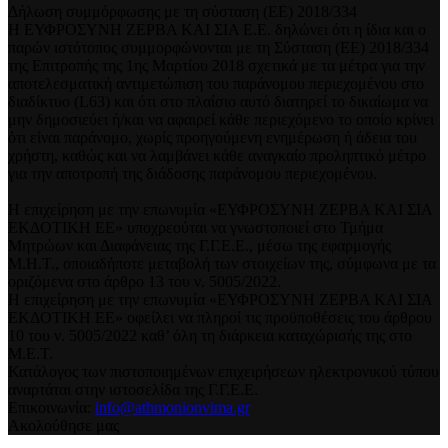
Δήλωση συμμόρφωσης με τη σύσταση (ΕΕ) 2018/334
Η ΕΥΦΡΟΣΥΝΗ ΖΕΡΒΑ ΚΑΙ ΣΙΑ Ε.Ε. δηλώνει ότι η ίδια και ο
παρών ιστότοπος συμμορφώνονται με τη Σύσταση (ΕΕ) 2018/334
της Επιτροπής της 1ης Μαρτίου 2018 σχετικά με τα μέτρα για την
αποτελεσματική αντιμετώπιση του παράνομου περιεχομένου στο
διαδίκτυο (L63) και ότι στο πλαίσιο αυτό διατηρεί το δικαίωμα να
μην δημοσιεύει ή/και να αφαιρεί κάθε περιεχόμενο το οποίο κρίνει
ότι είναι παράνομο, χωρίς προηγούμενη ενημέρωση ή άδεια του
χρήστη, καθώς και να λαμβάνει κάθε αναγκαίο προληπτικό μέτρο
για την αποτροπή της διάδοσης παράνομου περιεχομένου.
Η επιχείρηση με την επωνυμία «ΕΥΦΡΟΣΥΝΗ ΖΕΡΒΑ ΚΑΙ ΣΙΑ
ΕΚΔΟΤΙΚΗ ΕΕ» υποχρεούται να γνωστοποιεί στο Τμήμα
Μητρώων και Διαφάνειας της Γ.Γ.Ε.Ε., μέσω της εφαρμογής
Μ.Η.Τ., οποιαδήποτε μεταβολή των στοιχείων της, σύμφωνα με τα
οριζόμενα στο άρθρο 13 του ν. 5005/2022.
Η επιχείρηση με την επωνυμία «ΕΥΦΡΟΣΥΝΗ ΖΕΡΒΑ ΚΑΙ ΣΙΑ
ΕΚΔΟΤΙΚΗ ΕΕ» οφείλει να πληροί τις προϋποθέσεις του άρθρου
10 του ν. 5005/2022 καθ’ όλη τη διάρκεια καταχώρισής της στο
Μ.Ε.Τ.
Κατάλογος των πιστοποιημένων επιχειρήσεων ηλεκτρονικού τύπου
αναρτάται στην ιστοσελίδα της Γ.Γ.Ε.Ε.
Επικοινωνία:
info@athmonionvima.gr
Ακολούθησε μας