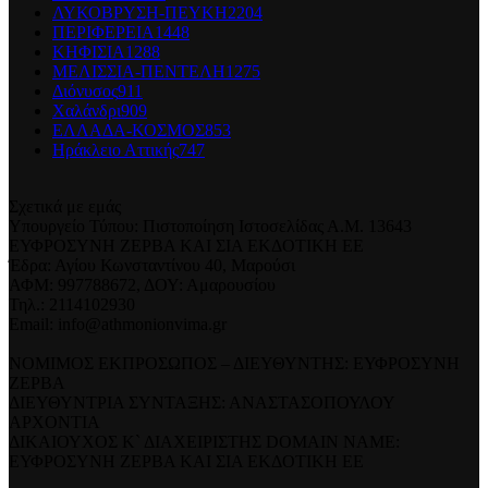
ΛΥΚΟΒΡΥΣΗ-ΠΕΥΚΗ
2204
ΠΕΡΙΦΕΡΕΙΑ
1448
ΚΗΦΙΣΙΑ
1288
ΜΕΛΙΣΣΙΑ-ΠΕΝΤΕΛΗ
1275
Διόνυσος
911
Χαλάνδρι
909
ΕΛΛΑΔΑ-ΚΟΣΜΟΣ
853
Ηράκλειο Αττικής
747
Σχετικά με εμάς
Υπουργείο Τύπου: Πιστοποίηση Ιστοσελίδας Α.Μ. 13643
ΕΥΦΡΟΣΥΝΗ ΖΕΡΒΑ ΚΑΙ ΣΙΑ ΕΚΔΟΤΙΚΗ ΕΕ
Έδρα: Αγίου Κωνσταντίνου 40, Μαρούσι
ΑΦΜ: 997788672, ΔΟΥ: Αμαρουσίου
Τηλ.: 2114102930
Email: info@athmonionvima.gr
ΝΟΜΙΜΟΣ ΕΚΠΡΟΣΩΠΟΣ – ΔΙΕΥΘΥΝΤΗΣ: ΕΥΦΡΟΣΥΝΗ
ΖΕΡΒΑ
ΔΙΕΥΘΥΝΤΡΙΑ ΣΥΝΤΑΞΗΣ: ΑΝΑΣΤΑΣΟΠΟΥΛΟΥ
ΑΡΧΟΝΤΙΑ
ΔΙΚΑΙΟΥΧΟΣ Κ` ΔΙΑΧΕΙΡΙΣΤΗΣ DOMAIN NAME:
ΕΥΦΡΟΣΥΝΗ ΖΕΡΒΑ ΚΑΙ ΣΙΑ ΕΚΔΟΤΙΚΗ ΕΕ