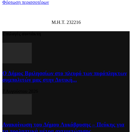
Φόρτωση περισσοτέρων
Μ.Η.Τ. 232216
Επιλογές συντάκτη
Ο Δήμος Βριλησσίων στο πλευρό των πυρόπληκτων
συμπολιτών μας στην Δυτική...
7 Αυγούστου 2026
Ανακοίνωση του Δήμου Λυκόβρυσης – Πεύκης για
τα προληπτικά μέτρα αντιμετώπισης...