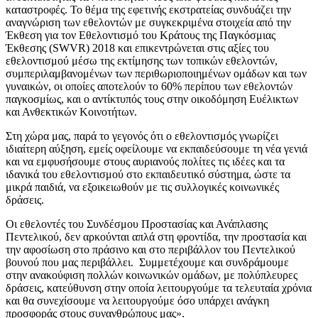
καταστροφές. Το θέμα της εφετινής εκστρατείας συνδυάζει την
αναγνώριση των εθελοντών με συγκεκριμένα στοιχεία από την
Έκθεση για τον Εθελοντισμό του Κράτους της Παγκόσμιας
Έκθεσης (SWVR) 2018 και επικεντρώνεται στις αξίες του
εθελοντισμού μέσω της εκτίμησης των τοπικών εθελοντών,
συμπεριλαμβανομένων των περιθωριοποιημένων ομάδων και των
γυναικών, οι οποίες αποτελούν το 60% περίπου των εθελοντών
παγκοσμίως, και ο αντίκτυπός τους στην οικοδόμηση Ευέλικτων
και Ανθεκτικών Κοινοτήτων.
Στη χώρα μας, παρά το γεγονός ότι ο εθελοντισμός γνωρίζει
ιδιαίτερη αύξηση, εμείς οφείλουμε να εκπαιδεύσουμε τη νέα γενιά
και να εμφυσήσουμε στους αυριανούς πολίτες τις ιδέες και τα
ιδανικά του εθελοντισμού στο εκπαιδευτικό σύστημα, ώστε τα
μικρά παιδιά, να εξοικειωθούν με τις συλλογικές κοινωνικές
δράσεις.
Οι εθελοντές του Συνδέσμου Προστασίας και Ανάπλασης
Πεντελικού, δεν αρκούνται απλά στη φροντίδα, την προστασία και
την αφοσίωση στο πράσινο και στο περιβάλλον του Πεντελικού
βουνού που μας περιβάλλει. Συμμετέχουμε και συνδράμουμε
στην ανακούφιση πολλών κοινωνικών ομάδων, με πολύπλευρες
δράσεις, κατεύθυνση στην οποία λειτουργούμε τα τελευταία χρόνια
και θα συνεχίσουμε να λειτουργούμε όσο υπάρχει ανάγκη
προσφοράς στους συνανθρώπους μας».