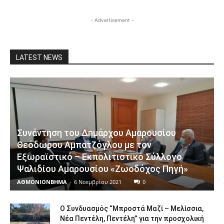
- Advertisement -
LATEST NEWS
Συνάντηση του Δημάρχου Αμαρουσίου
Θεόδωρου Αμπατζόγλου με τον
Εξωραϊστικό – Εκπολιτιστικό Σύλλογο
Ψαλιδίου Αμαρουσίου «Ζωοδόχος Πηγή»
ΑΘΜΟΝΙΟΝΒΗΜΑ
-
6 Νοεμβρίου 2021
0
O Συνδυασμός “Μπροστά Μαζί – Μελίσσια,
Νέα Πεντέλη, Πεντέλη” για την προσχολική