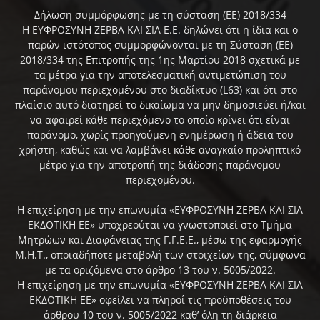
Δήλωση συμμόρφωσης με τη σύσταση (ΕΕ) 2018/334
Η ΕΥΦΡΟΣΥΝΗ ΖΕΡΒΑ ΚΑΙ ΣΙΑ Ε.Ε. δηλώνει ότι η ίδια και ο
παρών ιστότοπος συμμορφώνονται με τη Σύσταση (ΕΕ)
2018/334 της Επιτροπής της 1ης Μαρτίου 2018 σχετικά με
τα μέτρα για την αποτελεσματική αντιμετώπιση του
παράνομου περιεχομένου στο διαδίκτυο (L63) και ότι στο
πλαίσιο αυτό διατηρεί το δικαίωμα να μην δημοσιεύει ή/και
να αφαιρεί κάθε περιεχόμενο το οποίο κρίνει ότι είναι
παράνομο, χωρίς προηγούμενη ενημέρωση ή άδεια του
χρήστη, καθώς και να λαμβάνει κάθε αναγκαίο προληπτικό
μέτρο για την αποτροπή της διάδοσης παράνομου
περιεχομένου.
Η επιχείρηση με την επωνυμία «ΕΥΦΡΟΣΥΝΗ ΖΕΡΒΑ ΚΑΙ ΣΙΑ
ΕΚΔΟΤΙΚΗ ΕΕ» υποχρεούται να γνωστοποιεί στο Τμήμα
Μητρώων και Διαφάνειας της Γ.Γ.Ε.Ε., μέσω της εφαρμογής
Μ.Η.Τ., οποιαδήποτε μεταβολή των στοιχείων της, σύμφωνα
με τα οριζόμενα στο άρθρο 13 του ν. 5005/2022.
Η επιχείρηση με την επωνυμία «ΕΥΦΡΟΣΥΝΗ ΖΕΡΒΑ ΚΑΙ ΣΙΑ
ΕΚΔΟΤΙΚΗ ΕΕ» οφείλει να πληροί τις προϋποθέσεις του
άρθρου 10 του ν. 5005/2022 καθ’ όλη τη διάρκεια