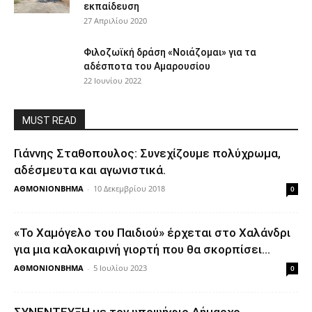
εκπαίδευση
27 Απριλίου 2020
Φιλοζωϊκή δράση «Νοιάζομαι» για τα
αδέσποτα του Αμαρουσίου
22 Ιουνίου 2022
MUST READ
Γιάννης Σταθοπουλος: Συνεχίζουμε πολύχρωμα,
αδέσμευτα και αγωνιστικά.
ΑΘΜΟΝΙΟΝΒΗΜΑ
-
10 Δεκεμβρίου 2018
0
«Το Χαμόγελο του Παιδιού» έρχεται στο Χαλάνδρι
για μια καλοκαιρινή γιορτή που θα σκορπίσει...
ΑΘΜΟΝΙΟΝΒΗΜΑ
-
5 Ιουλίου 2023
0
ΣΥΝΕΝΤΕΥΞΗ με τον υποψήφιο Δήμαρχο