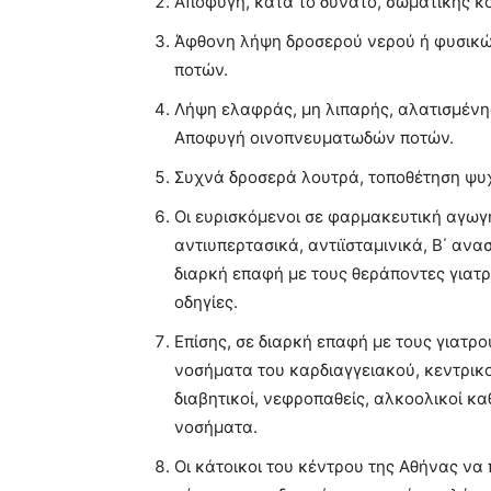
Αποφυγή, κατά το δυνατό, σωματικής κό
Άφθονη λήψη δροσερού νερού ή φυσικ
ποτών.
Λήψη ελαφράς, μη λιπαρής, αλατισμένη
Αποφυγή οινοπνευματωδών ποτών.
Συχνά δροσερά λουτρά, τοποθέτηση ψυ
Οι ευρισκόμενοι σε φαρμακευτική αγωγή
αντιυπερτασικά, αντιϊσταμινικά, Β΄ ανα
διαρκή επαφή με τους θεράποντες γιατ
οδηγίες.
Επίσης, σε διαρκή επαφή με τους γιατρ
νοσήματα του καρδιαγγειακού, κεντρικο
διαβητικοί, νεφροπαθείς, αλκοολικοί κ
νοσήματα.
Οι κάτοικοι του κέντρου της Αθήνας να 