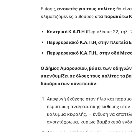
Επίσης,
ανοικτές για τους πολίτες
θα είνα
κλιματιζόμενες αίθουσες
στα παρακάτω 
Κεντρικό Κ.Α.Π.Η
(Περικλέους 22, τηλ. 2
Περιφερειακό
Κ.Α.Π.Η, στην πλατεία
Περιφερειακό
Κ.Α.Π.Η., στην οδό Μεσ
O Δήμος Αμαρουσίου, βάσει των οδηγιών
υπενθυμίζει σε όλους τους πολίτες τα β
δυσάρεστων συνεπειών:
Αποφυγή έκθεσης στον ήλιο και παραμο
περίπτωση αναγκαστικής έκθεσης στον ή
κάλυμμα κεφαλής. Η ένδυση να αποτελε
ανοιχτόχρωμα, κυρίως βαμβακερά ενδύ