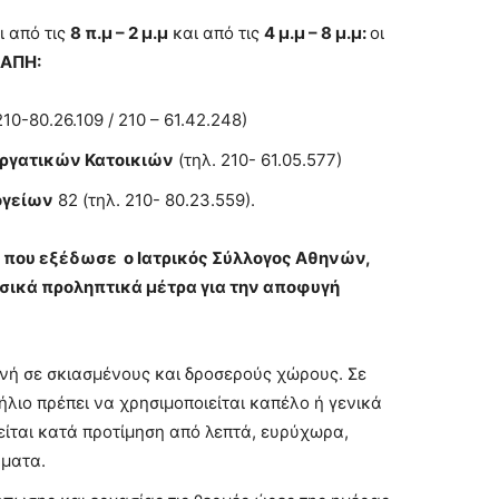
ι από τις
8 π.μ – 2 μ.μ
και από τις
4 μ.μ – 8 μ.μ:
οι
ΚΑΠΗ:
10-80.26.109 / 210 – 61.42.248)
 Εργατικών Κατοικιών
(τηλ. 210- 61.05.577)
ογείων
82 (τηλ. 210- 80.23.559).
 που εξέδωσε ο Ιατρικός Σύλλογος Αθηνών,
ασικά προληπτικά μέτρα για την αποφυγή
νή σε σκιασμένους και δροσερούς χώρους. Σε
λιο πρέπει να χρησιμοποιείται καπέλο ή γενικά
ίται κατά προτίμηση από λεπτά, ευρύχωρα,
ματα.