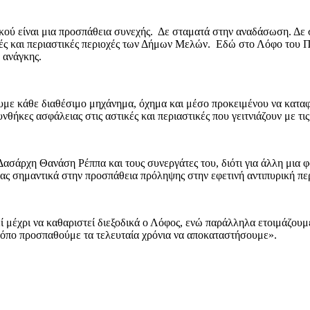
ού είναι μια προσπάθεια συνεχής. Δε σταματά στην αναδάσωση. Δε σ
ικές και περιαστικές περιοχές των Δήμων Μελών. Εδώ στο Λόφο του 
 ανάγκης.
ουμε κάθε διαθέσιμο μηχάνημα, όχημα και μέσο προκειμένου να κατα
θήκες ασφάλειας στις αστικές και περιαστικές που γειτνιάζουν με τις
σάρχη Θανάση Ρέππα και τους συνεργάτες του, διότι για άλλη μια φο
 σημαντικά στην προσπάθεια πρόληψης στην εφετινή αντιπυρική πε
ί μέχρι να καθαριστεί διεξοδικά ο Λόφος, ενώ παράλληλα ετοιμάζουμ
κόπο προσπαθούμε τα τελευταία χρόνια να αποκαταστήσουμε».