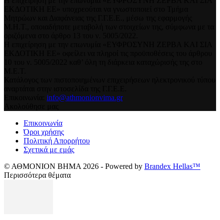
Η επιχείρηση με την επωνυμία «ΕΥΦΡΟΣΥΝΗ ΖΕΡΒΑ ΚΑΙ ΣΙΑ
ΕΚΔΟΤΙΚΗ ΕΕ» υποχρεούται να γνωστοποιεί στο Τμήμα
Μητρώων και Διαφάνειας της Γ.Γ.Ε.Ε., μέσω της εφαρμογής
Μ.Η.Τ., οποιαδήποτε μεταβολή των στοιχείων της, σύμφωνα με τα
οριζόμενα στο άρθρο 13 του ν. 5005/2022.
Η επιχείρηση με την επωνυμία «ΕΥΦΡΟΣΥΝΗ ΖΕΡΒΑ ΚΑΙ ΣΙΑ
ΕΚΔΟΤΙΚΗ ΕΕ» οφείλει να πληροί τις προϋποθέσεις του άρθρου
10 του ν. 5005/2022 καθ’ όλη τη διάρκεια καταχώρισής της στο
Μ.Ε.Τ.
Κατάλογος των πιστοποιημένων επιχειρήσεων ηλεκτρονικού τύπου
αναρτάται στην ιστοσελίδα της Γ.Γ.Ε.Ε.
Επικοινωνία:
info@athmonionvima.gr
Ακολούθησε μας
Επικοινωνία
Όροι χρήσης
Πολιτική Απορρήτου
Σχετικά με εμάς
© ΑΘΜΟΝΙΟΝ ΒΗΜΑ 2026 - Powered by
Brandex Hellas™
Περισσότερα θέματα