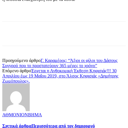
Προηγούμενο άρθρο
Γ. Καραμέρος: “Άξιοι οι φίλοι του Δάσους
Συγγρού που το προστατεύουν 365 μέρες το χρόνο”
Επόμενο άρθρο
Έρχεται η Ανθοκομική Έκθεση Κηφισιάς!!! 30
Απριλίου έως 19 Μαΐου 2019, στο Άλσος Κηφισιάς «Δημήτρης
Ζωμόπουλος».
ΑΘΜΟΝΙΟΝΒΗΜΑ
Σχετικά άρθρα
Περισσότερα από τον δημιουργό