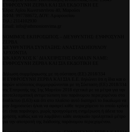
ΕΥΦΡΟΣΥΝΗ ΖΕΡΒΑ ΚΑΙ ΣΙΑ ΕΚΔΟΤΙΚΗ ΕΕ
Έδρα: Αγίου Κωνσταντίνου 40, Μαρούσι
ΑΦΜ: 997788672, ΔΟΥ: Αμαρουσίου
Τηλ.: 2114102930
Email: info@athmonionvima.gr
ΝΟΜΙΜΟΣ ΕΚΠΡΟΣΩΠΟΣ – ΔΙΕΥΘΥΝΤΗΣ: ΕΥΦΡΟΣΥΝΗ
ΖΕΡΒΑ
ΔΙΕΥΘΥΝΤΡΙΑ ΣΥΝΤΑΞΗΣ: ΑΝΑΣΤΑΣΟΠΟΥΛΟΥ
ΑΡΧΟΝΤΙΑ
ΔΙΚΑΙΟΥΧΟΣ Κ` ΔΙΑΧΕΙΡΙΣΤΗΣ DOMAIN NAME:
ΕΥΦΡΟΣΥΝΗ ΖΕΡΒΑ ΚΑΙ ΣΙΑ ΕΚΔΟΤΙΚΗ ΕΕ
Δήλωση συμμόρφωσης με τη σύσταση (ΕΕ) 2018/334
Η ΕΥΦΡΟΣΥΝΗ ΖΕΡΒΑ ΚΑΙ ΣΙΑ Ε.Ε. δηλώνει ότι η ίδια και ο
παρών ιστότοπος συμμορφώνονται με τη Σύσταση (ΕΕ) 2018/334
της Επιτροπής της 1ης Μαρτίου 2018 σχετικά με τα μέτρα για την
αποτελεσματική αντιμετώπιση του παράνομου περιεχομένου στο
διαδίκτυο (L63) και ότι στο πλαίσιο αυτό διατηρεί το δικαίωμα να
μην δημοσιεύει ή/και να αφαιρεί κάθε περιεχόμενο το οποίο κρίνει
ότι είναι παράνομο, χωρίς προηγούμενη ενημέρωση ή άδεια του
χρήστη, καθώς και να λαμβάνει κάθε αναγκαίο προληπτικό μέτρο
για την αποτροπή της διάδοσης παράνομου περιεχομένου.