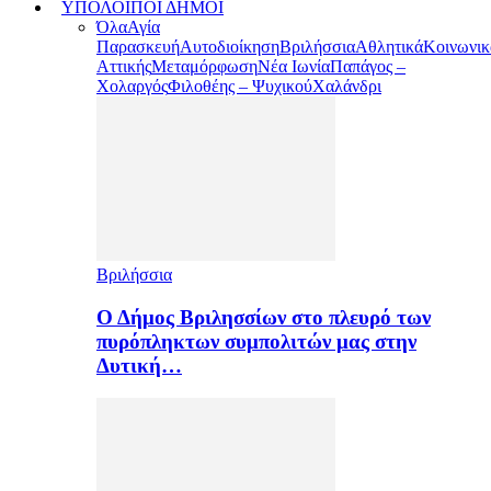
ΥΠΟΛΟΙΠΟΙ ΔΗΜΟΙ
Όλα
Αγία
Παρασκευή
Αυτοδιοίκηση
Βριλήσσια
Αθλητικά
Κοινωνικ
Αττικής
Μεταμόρφωση
Νέα Ιωνία
Παπάγος –
Χολαργός
Φιλοθέης – Ψυχικού
Χαλάνδρι
Βριλήσσια
Ο Δήμος Βριλησσίων στο πλευρό των
πυρόπληκτων συμπολιτών μας στην
Δυτική…