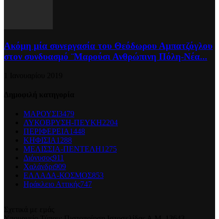
Ακόμη μία συνεργασία του Θεόδωρου Αμπατζόγλου
στον συνδυασμό ¨Μαρούσι Ανθρώπινη Πόλη-Νέα...
1 Ιανουαρίου 2019
Δημοφιλή κατηγορία
ΜΑΡΟΥΣΙ
3479
ΛΥΚΟΒΡΥΣΗ-ΠΕΥΚΗ
2204
ΠΕΡΙΦΕΡΕΙΑ
1448
ΚΗΦΙΣΙΑ
1288
ΜΕΛΙΣΣΙΑ-ΠΕΝΤΕΛΗ
1275
Διόνυσος
911
Χαλάνδρι
909
ΕΛΛΑΔΑ-ΚΟΣΜΟΣ
853
Ηράκλειο Αττικής
747
Σχετικά με εμάς
Υπουργείο Τύπου: Πιστοποίηση Ιστοσελίδας Α.Μ. 13643