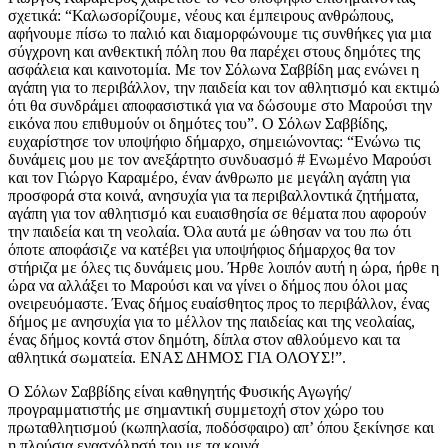
σχετικά: “Καλωσορίζουμε, νέους και έμπειρους ανθρώπους,
αφήνουμε πίσω το παλιό και διαμορφώνουμε τις συνθήκες για μια
σύγχρονη και ανθεκτική πόλη που θα παρέχει στους δημότες της
ασφάλεια και καινοτομία. Με τον Σόλωνα Σαββίδη μας ενώνει η
αγάπη για το περιβάλλον, την παιδεία και τον αθλητισμό και εκτιμώ
ότι θα συνδράμει αποφασιστικά για να δώσουμε στο Μαρούσι την
εικόνα που επιθυμούν οι δημότες του”. Ο Σόλων Σαββίδης,
ευχαρίστησε τον υποψήφιο δήμαρχο, σημειώνοντας: “Ενώνω τις
δυνάμεις μου με τον ανεξάρτητο συνδυασμό # Ενωμένο Μαρούσι
και τον Γιώργο Καραμέρο, έναν άνθρωπο με μεγάλη αγάπη για
προσφορά στα κοινά, ανησυχία για τα περιβαλλοντικά ζητήματα,
αγάπη για τον αθλητισμό και ευαισθησία σε θέματα που αφορούν
την παιδεία και τη νεολαία. Όλα αυτά με ώθησαν να του πω ότι
όποτε αποφάσιζε να κατέβει για υποψήφιος δήμαρχος θα τον
στήριζα με όλες τις δυνάμεις μου. Ήρθε λοιπόν αυτή η ώρα, ήρθε η
ώρα να αλλάξει το Μαρούσι και να γίνει ο δήμος που όλοι μας
ονειρευόμαστε. Ένας δήμος ευαίσθητος προς το περιβάλλον, ένας
δήμος με ανησυχία για το μέλλον της παιδείας και της νεολαίας,
ένας δήμος κοντά στον δημότη, δίπλα στον αθλούμενο και τα
αθλητικά σωματεία. ΕΝΑΣ ΔΗΜΟΣ ΓΙΑ ΟΛΟΥΣ!”.
Ο Σόλων Σαββίδης είναι καθηγητής Φυσικής Αγωγής/
προγραμματιστής με σημαντική συμμετοχή στον χώρο του
πρωταθλητισμού (κωπηλασία, ποδόσφαιρο) απ’ όπου ξεκίνησε και
η πλούσια ενασχόλησή του με τα κοινά.