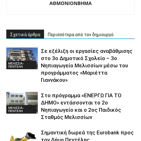
ΑΘΜΟΝΙΟΝΒΗΜΑ
Σχετικά άρθρα
Περισσότερα από τον δημιουργό
Σε εξέλιξη οι εργασίες αναβάθμισης
στο 3ο Δημοτικό Σχολείο – 3ο
ΜΕΛΙΣΣΙΑ-
Νηπιαγωγείο Μελισσίων μέσω του
ΠΕΝΤΕΛΗ
προγράμματος «Μαριέττα
Γιαννάκου»
Στο πρόγραμμα «ΕΝΕΡΓΩ ΓΙΑ ΤΟ
ΔΗΜΟ» εντάσσονται το 2ο
ΜΕΛΙΣΣΙΑ-
Νηπιαγωγείο και ο 2ος Παιδικός
ΠΕΝΤΕΛΗ
Σταθμός Μελισσίων
Σημαντική δωρεά της Eurobank προς
τον Δήμο Πεντέλης