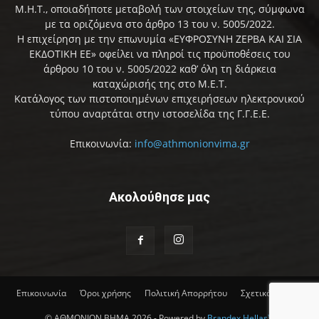
Μ.Η.Τ., οποιαδήποτε μεταβολή των στοιχείων της, σύμφωνα
με τα οριζόμενα στο άρθρο 13 του ν. 5005/2022.
Η επιχείρηση με την επωνυμία «ΕΥΦΡΟΣΥΝΗ ΖΕΡΒΑ ΚΑΙ ΣΙΑ
ΕΚΔΟΤΙΚΗ ΕΕ» οφείλει να πληροί τις προϋποθέσεις του
άρθρου 10 του ν. 5005/2022 καθ’ όλη τη διάρκεια
καταχώρισής της στο Μ.Ε.Τ.
Κατάλογος των πιστοποιημένων επιχειρήσεων ηλεκτρονικού
τύπου αναρτάται στην ιστοσελίδα της Γ.Γ.Ε.Ε.
Επικοινωνία:
info@athmonionvima.gr
Ακολούθησε μας
Επικοινωνία
Όροι χρήσης
Πολιτική Απορρήτου
Σχετικά με εμάς
© ΑΘΜΟΝΙΟΝ ΒΗΜΑ 2026 - Powered by
Brandex Hellas™