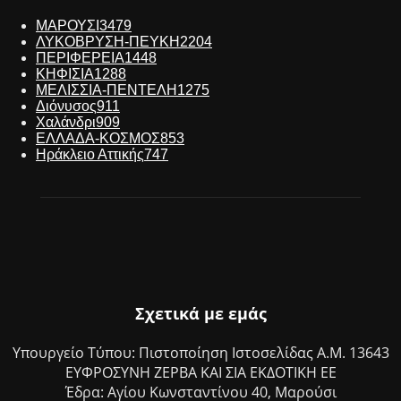
ΜΑΡΟΥΣΙ
3479
ΛΥΚΟΒΡΥΣΗ-ΠΕΥΚΗ
2204
ΠΕΡΙΦΕΡΕΙΑ
1448
ΚΗΦΙΣΙΑ
1288
ΜΕΛΙΣΣΙΑ-ΠΕΝΤΕΛΗ
1275
Διόνυσος
911
Χαλάνδρι
909
ΕΛΛΑΔΑ-ΚΟΣΜΟΣ
853
Ηράκλειο Αττικής
747
Σχετικά με εμάς
Υπουργείο Τύπου: Πιστοποίηση Ιστοσελίδας Α.Μ. 13643
ΕΥΦΡΟΣΥΝΗ ΖΕΡΒΑ ΚΑΙ ΣΙΑ ΕΚΔΟΤΙΚΗ ΕΕ
Έδρα: Αγίου Κωνσταντίνου 40, Μαρούσι