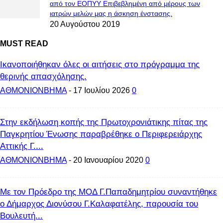
από τον ΕΟΠΥΥ Επιβεβλημένη από μέρους των
ιατρών μελών μας η άσκηση ένστασης.
20 Αυγούστου 2019
MUST READ
Ικανοποιήθηκαν όλες οι αιτήσεις στο πρόγραμμα της
θερινής απασχόλησης.
ΑΘΜΟΝΙΟΝΒΗΜΑ
-
17 Ιουλίου 2026
0
Στην εκδήλωση κοπής της Πρωτοχρονιάτικης πίτας της
Παγκρητίου Ένωσης παραβρέθηκε ο Περιφερειάρχης
Αττικής Γ....
ΑΘΜΟΝΙΟΝΒΗΜΑ
-
20 Ιανουαρίου 2020
0
Με τον Πρόεδρο της ΜΟΔ Γ.Παπαδημητρίου συναντήθηκε
ο Δήμαρχος Διονύσου Γ.Καλαφατέλης, παρουσία του
Βουλευτή...