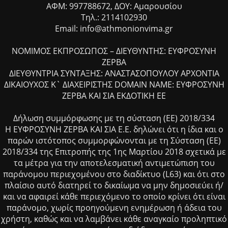
ΑΦΜ: 997788672, ΔΟΥ: Αμαρουσίου
Τηλ.: 2114102930
Email: info@athmonionvima.gr
ΝΟΜΙΜΟΣ ΕΚΠΡΟΣΩΠΟΣ – ΔΙΕΥΘΥΝΤΗΣ: ΕΥΦΡΟΣΥΝΗ
ΖΕΡΒΑ
ΔΙΕΥΘΥΝΤΡΙΑ ΣΥΝΤΑΞΗΣ: ΑΝΑΣΤΑΣΟΠΟΥΛΟΥ ΑΡΧΟΝΤΙΑ
ΔΙΚΑΙΟΥΧΟΣ Κ` ΔΙΑΧΕΙΡΙΣΤΗΣ DOMAIN NAME: ΕΥΦΡΟΣΥΝΗ
ΖΕΡΒΑ ΚΑΙ ΣΙΑ ΕΚΔΟΤΙΚΗ ΕΕ
Δήλωση συμμόρφωσης με τη σύσταση (ΕΕ) 2018/334
Η ΕΥΦΡΟΣΥΝΗ ΖΕΡΒΑ ΚΑΙ ΣΙΑ Ε.Ε. δηλώνει ότι η ίδια και ο
παρών ιστότοπος συμμορφώνονται με τη Σύσταση (ΕΕ)
2018/334 της Επιτροπής της 1ης Μαρτίου 2018 σχετικά με
τα μέτρα για την αποτελεσματική αντιμετώπιση του
παράνομου περιεχομένου στο διαδίκτυο (L63) και ότι στο
πλαίσιο αυτό διατηρεί το δικαίωμα να μην δημοσιεύει ή/
και να αφαιρεί κάθε περιεχόμενο το οποίο κρίνει ότι είναι
παράνομο, χωρίς προηγούμενη ενημέρωση ή άδεια του
χρήστη, καθώς και να λαμβάνει κάθε αναγκαίο προληπτικό