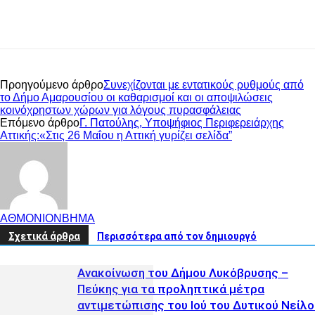
Προηγούμενο άρθρο
Συνεχίζονται με εντατικούς ρυθμούς από
το Δήμο Αμαρουσίου οι καθαρισμοί και οι αποψιλώσεις
κοινόχρηστων χώρων για λόγους πυρασφάλειας
Επόμενο άρθρο
Γ. Πατούλης, Υποψήφιος Περιφερειάρχης
Αττικής:«Στις 26 Μαΐου η Αττική γυρίζει σελίδα”
ΑΘΜΟΝΙΟΝΒΗΜΑ
Σχετικά άρθρα
Περισσότερα από τον δημιουργό
Ανακοίνωση του Δήμου Λυκόβρυσης –
Πεύκης για τα προληπτικά μέτρα
αντιμετώπισης του Ιού του Δυτικού Νείλο