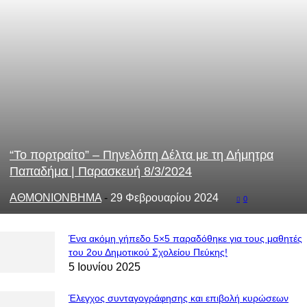
“Το πορτραίτο” – Πηνελόπη Δέλτα με τη Δήμητρα
Παπαδήμα | Παρασκευή 8/3/2024
ΑΘΜΟΝΙΟΝΒΗΜΑ
-
29 Φεβρουαρίου 2024
0
Ένα ακόμη γήπεδο 5×5 παραδόθηκε για τους μαθητές
του 2ου Δημοτικού Σχολείου Πεύκης!
5 Ιουνίου 2025
Έλεγχος συνταγογράφησης και επιβολή κυρώσεων