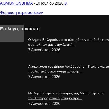
ΑΘΜΟΝΙΟΝΒΗΜΑ
-
10 Ιουλίου 2020
0
Φόρτωση περισσοτέρων
Επιλογές συντάκτη
Ο Δήμος Βριλησσίων στο πλευρό των πυρόπληκτων
συμπολιτών μας στην Δυτική...
7 Αυγούστου 2026
Ανακοίνωση του Δήμου Λυκόβρυσης – Πεύκης για τα
προληπτικά μέτρα αντιμετώπισης...
7 Αυγούστου 2026
Με λαμπρότητα ο εορτασμός της Μεταμόρφωσης
του Σωτήρος στον ομώνυμο Ιερό...
7 Αυγούστου 2026