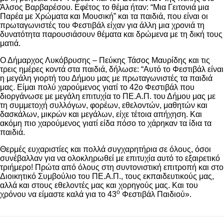
Άλσος Βαρβαρέσου. Εφέτος το θέμα ήταν: “Μια Γειτονιά μια
Παρέα με Χρώματα και Μουσική” και τα παιδιά, που είναι οι
πρωταγωνιστές του Φεστιβάλ είχαν για άλλη μια χρονιά τη
δυνατότητα παρουσιάσουν θέματα και δρώμενα με τη δική τους
ματιά.
Ο Δήμαρχος Λυκόβρυσης – Πεύκης Τάσος Μαυρίδης και τις
τρεις ημέρες κοντά στα παιδιά, δήλωσε: “Αυτό το Φεστιβάλ είναι
η μεγάλη γιορτή του Δήμου μας με πρωταγωνιστές τα παιδιά
μας. Είμαι πολύ χαρούμενος γιατί το 42ο Φεστιβάλ που
διοργάνωσε με μεγάλη επιτυχία το ΠΕ.Α.Π. του Δήμου μας με
τη συμμετοχή συλλόγων, φορέων, εθελοντών, μαθητών και
δασκάλων, μικρών και μεγάλων, είχε τέτοια απήχηση. Και
ακόμη πιο χαρούμενος γιατί είδα πόσο το χάρηκαν τα ίδια τα
παιδιά.
Θερμές ευχαριστίες και πολλά συγχαρητήρια σε όλους, όσοι
συνέβαλλαν για να ολοκληρωθεί με επιτυχία αυτό το εξαιρετικό
τριήμερο! Πρώτα από όλους στη συντονιστική επιτροπή και στο
Διοικητικό Συμβούλιο του ΠΕ.Α.Π., τους εκπαιδευτικούς μας,
αλλά και στους εθελοντές μας και χορηγούς μας. Και του
ο
χρόνου να είμαστε καλά για το 43
Φεστιβάλ Παιδιού».