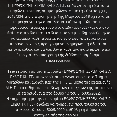
Η ΕΥΦΡΟΣΥΝΗ ΖΕΡΒΑ ΚΑΙ ΣΙΑ Ε.Ε. δηλώνει ότι η ίδια και ο
παρών ιστότοπος συμμορφώνονται με τη Σύσταση (ΕΕ)
2018/334 της Επιτροπής της 1ης Μαρτίου 2018 σχετικά με
τα μέτρα για την αποτελεσματική αντιμετώπιση του
παράνομου περιεχομένου στο διαδίκτυο (L63) και ότι στο
πλαίσιο αυτό διατηρεί το δικαίωμα να μην δημοσιεύει ή/και
να αφαιρεί κάθε περιεχόμενο το οποίο κρίνει ότι είναι
παράνομο, χωρίς προηγούμενη ενημέρωση ή άδεια του
χρήστη, καθώς και να λαμβάνει κάθε αναγκαίο προληπτικό
μέτρο για την αποτροπή της διάδοσης παράνομου
περιεχομένου.
Η επιχείρηση με την επωνυμία «ΕΥΦΡΟΣΥΝΗ ΖΕΡΒΑ ΚΑΙ ΣΙΑ
ΕΚΔΟΤΙΚΗ ΕΕ» υποχρεούται να γνωστοποιεί στο Τμήμα
Μητρώων και Διαφάνειας της Γ.Γ.Ε.Ε., μέσω της εφαρμογής
Μ.Η.Τ., οποιαδήποτε μεταβολή των στοιχείων της, σύμφωνα
με τα οριζόμενα στο άρθρο 13 του ν. 5005/2022.
Η επιχείρηση με την επωνυμία «ΕΥΦΡΟΣΥΝΗ ΖΕΡΒΑ ΚΑΙ ΣΙΑ
ΕΚΔΟΤΙΚΗ ΕΕ» οφείλει να πληροί τις προϋποθέσεις του
άρθρου 10 του ν. 5005/2022 καθ’ όλη τη διάρκεια
καταχώρισής της στο Μ.Ε.Τ.