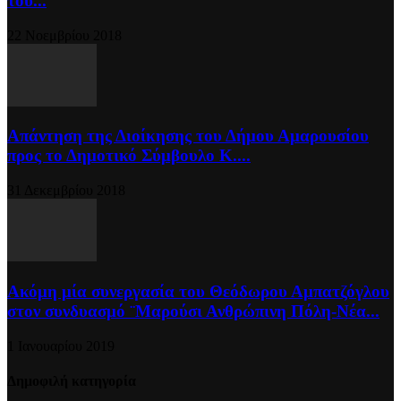
του...
22 Νοεμβρίου 2018
Απάντηση της Διοίκησης του Δήμου Αμαρουσίου
προς το Δημοτικό Σύμβουλο Κ....
31 Δεκεμβρίου 2018
Ακόμη μία συνεργασία του Θεόδωρου Αμπατζόγλου
στον συνδυασμό ¨Μαρούσι Ανθρώπινη Πόλη-Νέα...
1 Ιανουαρίου 2019
Δημοφιλή κατηγορία