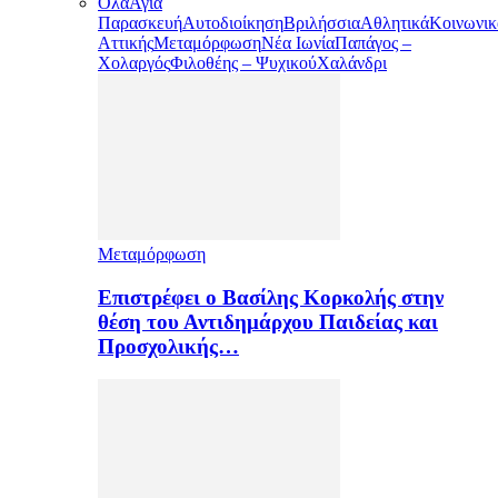
Όλα
Αγία
Παρασκευή
Αυτοδιοίκηση
Βριλήσσια
Αθλητικά
Κοινωνικ
Αττικής
Μεταμόρφωση
Νέα Ιωνία
Παπάγος –
Χολαργός
Φιλοθέης – Ψυχικού
Χαλάνδρι
Μεταμόρφωση
Επιστρέφει ο Βασίλης Κορκολής στην
θέση του Αντιδημάρχου Παιδείας και
Προσχολικής…