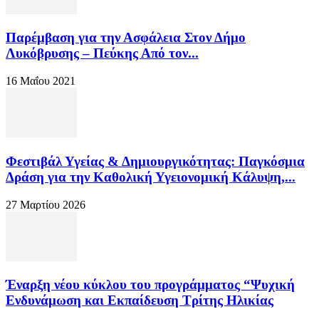
Παρέμβαση για την Ασφάλεια Στον Δήμο
Λυκόβρυσης – Πεύκης Από τον...
16 Μαΐου 2021
Φεστιβάλ Υγείας & Δημιουργικότητας: Παγκόσμια
Δράση για την Καθολική Υγειονομική Κάλυψη,...
27 Μαρτίου 2026
Έναρξη νέου κύκλου του προγράμματος “Ψυχική
Ενδυνάμωση και Εκπαίδευση Τρίτης Ηλικίας