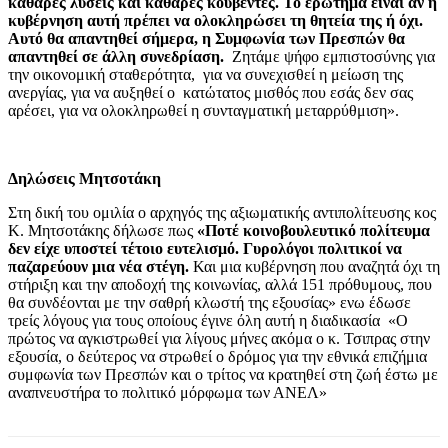
καθαρές λύσεις και καθαρές κουβέντες. To ερώτημα είναι αν η
κυβέρνηση αυτή πρέπει να ολοκληρώσει τη θητεία της ή όχι.
Αυτό θα απαντηθεί σήμερα, η Συμφωνία των Πρεσπών θα
απαντηθεί σε άλλη συνεδρίαση.
Ζητάμε ψήφο εμπιστοσύνης για
την οικονομική σταθερότητα, για να συνεχισθεί η μείωση της
ανεργίας, για να αυξηθεί ο κατώτατος μισθός που εσάς δεν σας
αρέσει, για να ολοκληρωθεί η συνταγματική μεταρρύθμιση».
Δηλώσεις Μητσοτάκη
Στη δική του ομιλία ο αρχηγός της αξιωματικής αντιπολίτευσης κος
Κ. Μητσοτάκης δήλωσε πως
«Ποτέ κοινοβουλευτικό πολίτευμα
δεν είχε υποστεί τέτοιο ευτελισμό. Γυρολόγοι πολιτικοί να
παζαρεύουν μια νέα στέγη.
Και μια κυβέρνηση που αναζητά όχι τη
στήριξη και την αποδοχή της κοινωνίας, αλλά 151 πρόθυμους, που
θα συνδέονται με την σαθρή κλωστή της εξουσίας» ενω έδωσε
τρείς λόγους για τους οποίους έγινε όλη αυτή η διαδικασία «Ο
πρώτος να αγκιστρωθεί για λίγους μήνες ακόμα ο κ. Τσιπρας στην
εξουσία, ο δεύτερος να στρωθεί ο δρόμος για την εθνικά επιζήμια
συμφωνία των Πρεσπών και ο τρίτος να κρατηθεί στη ζωή έστω με
αναπνευστήρα το πολιτικό μόρφωμα των ΑΝΕΛ»