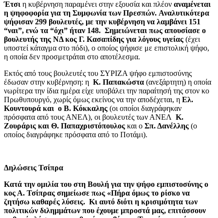
Έτσι
η κυβέρνηση παραμένει στην εξουσία και πλέον
αναμένεται
η ψηφοφορία για τη Συμφωνία των Πρεσπών. Αναλυτικότερα
ψήφισαν 299 βουλευτές, με την κυβέρνηση να λαμβάνει 151
“ναι”, ενώ τα “όχι” ήταν 148.
Σημειώνεται πως απουσίασε ο
βουλευτής της ΝΔ κος Γ. Κασαπίδης για λόγους υγείας
(έχει
υποστεί κάταγμα στο πόδι), ο οποίος ψήφισε με επιστολική ψήφο,
η οποία δεν προσμετράται στο αποτέλεσμα.
Εκτός από τους βουλευτές του ΣΥΡΙΖΑ ψήφο εμπιστοσύνης
έδωσαν στην κυβέρνηση: η
Κ. Παπακώστα
(ανεξάρτητη) η οποία
νωρίτερα την ίδια ημέρα είχε υποβάλει την παραίτησή της στον κο
Πρωθυπουργό, χωρίς όμως εκείνος να την αποδέχεται, η
Ελ.
Κουντουρά και ο Β. Κόκκαλης
(οι οποίοι διαγράφηκαν
πρόσφατα από τους ΑΝΕΛ), οι βουλευτές των ΑΝΕΛ
Κ.
Ζουράρις και Θ. Παπαχριστόπουλος
και ο
Σπ. Δανέλλης
(ο
οποίος διαγράφηκε πρόσφατα από το Ποτάμι).
Δηλώσεις Τσίπρα
Κατά την ομιλία του στη Βουλή για την ψήφο εμπιστοσύνης ο
κος Α. Τσίπρας σημείωσε πως «Πήρα όμως το ρίσκο να
ζητήσω καθαρές λύσεις. Κι αυτό διότι η κρισιμότητα των
πολιτικών διλημμάτων που έχουμε μπροστά μας, επιτάσσουν