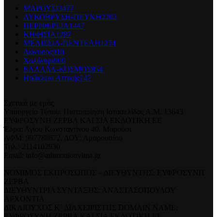
ΜΑΡΟΥΣΙ
3477
ΛΥΚΟΒΡΥΣΗ-ΠΕΥΚΗ
2202
ΠΕΡΙΦΕΡΕΙΑ
1447
ΚΗΦΙΣΙΑ
1287
ΜΕΛΙΣΣΙΑ-ΠΕΝΤΕΛΗ
1274
Διόνυσος
910
Χαλάνδρι
909
ΕΛΛΑΔΑ-ΚΟΣΜΟΣ
854
Ηράκλειο Αττικής
747
Σχετικά με εμάς
Υπουργείο Τύπου: Πιστοποίηση Ιστοσελίδας Α.Μ. 13643
ΕΥΦΡΟΣΥΝΗ ΖΕΡΒΑ ΚΑΙ ΣΙΑ ΕΚΔΟΤΙΚΗ ΕΕ
Έδρα: Αγίου Κωνσταντίνου 40, Μαρούσι
ΑΦΜ: 997788672, ΔΟΥ: Αμαρουσίου
Τηλ.: 2114102930
Email: info@athmonionvima.gr
ΝΟΜΙΜΟΣ ΕΚΠΡΟΣΩΠΟΣ – ΔΙΕΥΘΥΝΤΗΣ: ΕΥΦΡΟΣΥΝΗ
ΖΕΡΒΑ
ΔΙΕΥΘΥΝΤΡΙΑ ΣΥΝΤΑΞΗΣ: ΑΝΑΣΤΑΣΟΠΟΥΛΟΥ
ΑΡΧΟΝΤΙΑ
ΔΙΚΑΙΟΥΧΟΣ Κ` ΔΙΑΧΕΙΡΙΣΤΗΣ DOMAIN NAME:
ΕΥΦΡΟΣΥΝΗ ΖΕΡΒΑ ΚΑΙ ΣΙΑ ΕΚΔΟΤΙΚΗ ΕΕ