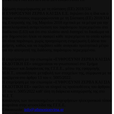
Δήλωση συμμόρφωσης με τη σύσταση (ΕΕ) 2018/334
Η ΕΥΦΡΟΣΥΝΗ ΖΕΡΒΑ ΚΑΙ ΣΙΑ Ε.Ε. δηλώνει ότι η ίδια και ο
παρών ιστότοπος συμμορφώνονται με τη Σύσταση (ΕΕ) 2018/334
της Επιτροπής της 1ης Μαρτίου 2018 σχετικά με τα μέτρα για την
αποτελεσματική αντιμετώπιση του παράνομου περιεχομένου στο
διαδίκτυο (L63) και ότι στο πλαίσιο αυτό διατηρεί το δικαίωμα να
μην δημοσιεύει ή/και να αφαιρεί κάθε περιεχόμενο το οποίο κρίνει
ότι είναι παράνομο, χωρίς προηγούμενη ενημέρωση ή άδεια του
χρήστη, καθώς και να λαμβάνει κάθε αναγκαίο προληπτικό μέτρο
για την αποτροπή της διάδοσης παράνομου περιεχομένου.
Η επιχείρηση με την επωνυμία «ΕΥΦΡΟΣΥΝΗ ΖΕΡΒΑ ΚΑΙ ΣΙΑ
ΕΚΔΟΤΙΚΗ ΕΕ» υποχρεούται να γνωστοποιεί στο Τμήμα
Μητρώων και Διαφάνειας της Γ.Γ.Ε.Ε., μέσω της εφαρμογής
Μ.Η.Τ., οποιαδήποτε μεταβολή των στοιχείων της, σύμφωνα με τα
οριζόμενα στο άρθρο 13 του ν. 5005/2022.
Η επιχείρηση με την επωνυμία «ΕΥΦΡΟΣΥΝΗ ΖΕΡΒΑ ΚΑΙ ΣΙΑ
ΕΚΔΟΤΙΚΗ ΕΕ» οφείλει να πληροί τις προϋποθέσεις του άρθρου
10 του ν. 5005/2022 καθ’ όλη τη διάρκεια καταχώρισής της στο
Μ.Ε.Τ.
Κατάλογος των πιστοποιημένων επιχειρήσεων ηλεκτρονικού τύπου
αναρτάται στην ιστοσελίδα της Γ.Γ.Ε.Ε.
Επικοινωνία:
info@athmonionvima.gr