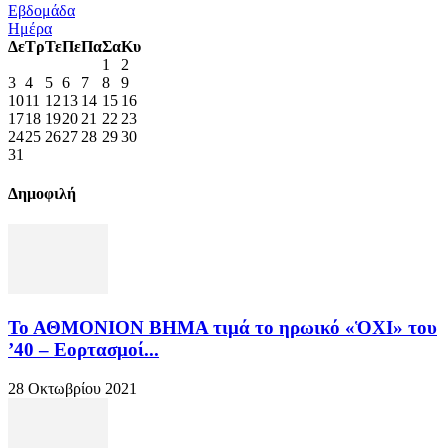
Εβδομάδα
Ημέρα
Δε
Τρ
Τε
Πε
Πα
Σα
Κυ
1
2
3
4
5
6
7
8
9
10
11
12
13
14
15
16
17
18
19
20
21
22
23
24
25
26
27
28
29
30
31
Δημοφιλή
Το ΑΘΜΟΝΙΟΝ ΒΗΜΑ τιμά το ηρωικό «ὉΧΙ» του
’40 – Εορτασμοί...
28 Οκτωβρίου 2021