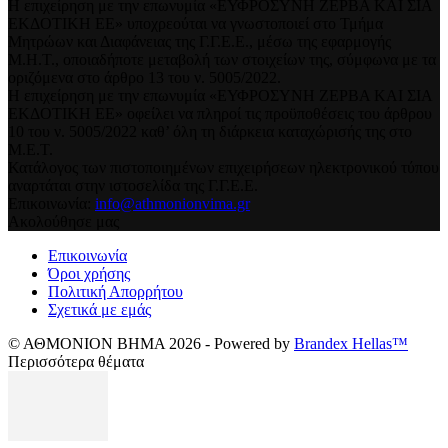
Η επιχείρηση με την επωνυμία «ΕΥΦΡΟΣΥΝΗ ΖΕΡΒΑ ΚΑΙ ΣΙΑ
ΕΚΔΟΤΙΚΗ ΕΕ» υποχρεούται να γνωστοποιεί στο Τμήμα
Μητρώων και Διαφάνειας της Γ.Γ.Ε.Ε., μέσω της εφαρμογής
Μ.Η.Τ., οποιαδήποτε μεταβολή των στοιχείων της, σύμφωνα με τα
οριζόμενα στο άρθρο 13 του ν. 5005/2022.
Η επιχείρηση με την επωνυμία «ΕΥΦΡΟΣΥΝΗ ΖΕΡΒΑ ΚΑΙ ΣΙΑ
ΕΚΔΟΤΙΚΗ ΕΕ» οφείλει να πληροί τις προϋποθέσεις του άρθρου
10 του ν. 5005/2022 καθ’ όλη τη διάρκεια καταχώρισής της στο
Μ.Ε.Τ.
Κατάλογος των πιστοποιημένων επιχειρήσεων ηλεκτρονικού τύπου
αναρτάται στην ιστοσελίδα της Γ.Γ.Ε.Ε.
Επικοινωνία:
info@athmonionvima.gr
Ακολούθησε μας
Επικοινωνία
Όροι χρήσης
Πολιτική Απορρήτου
Σχετικά με εμάς
© ΑΘΜΟΝΙΟΝ ΒΗΜΑ 2026 - Powered by
Brandex Hellas™
Περισσότερα θέματα