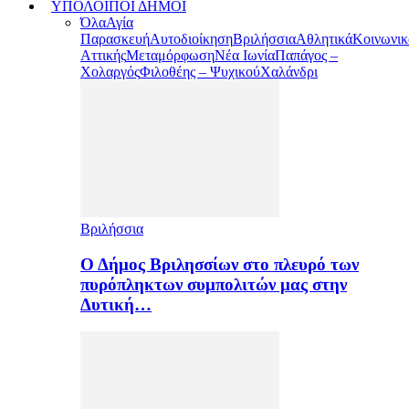
ΥΠΟΛΟΙΠΟΙ ΔΗΜΟΙ
Όλα
Αγία
Παρασκευή
Αυτοδιοίκηση
Βριλήσσια
Αθλητικά
Κοινωνικ
Αττικής
Μεταμόρφωση
Νέα Ιωνία
Παπάγος –
Χολαργός
Φιλοθέης – Ψυχικού
Χαλάνδρι
Βριλήσσια
Ο Δήμος Βριλησσίων στο πλευρό των
πυρόπληκτων συμπολιτών μας στην
Δυτική…