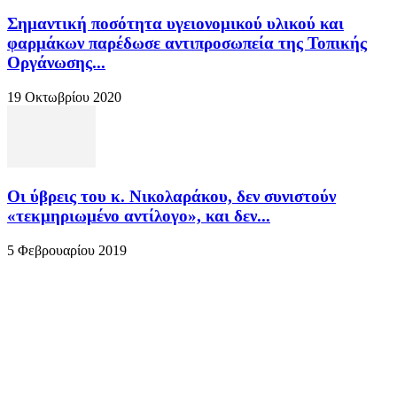
Σημαντική ποσότητα υγειονομικού υλικού και
φαρμάκων παρέδωσε αντιπροσωπεία της Τοπικής
Οργάνωσης...
19 Οκτωβρίου 2020
Οι ύβρεις του κ. Νικολαράκου, δεν συνιστούν
«τεκμηριωμένο αντίλογο», και δεν...
5 Φεβρουαρίου 2019