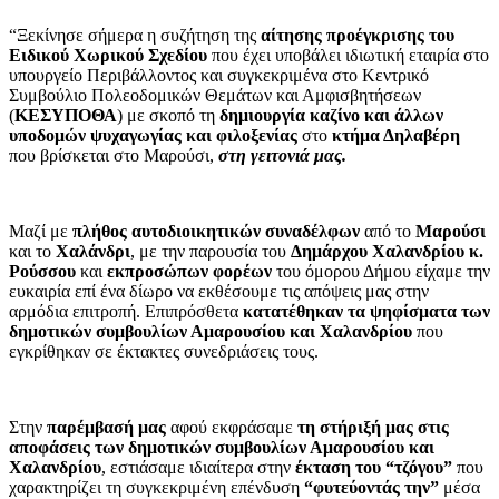
“Ξεκίνησε σήμερα η συζήτηση της
αίτησης προέγκρισης του
Ειδικού Χωρικού Σχεδίου
που έχει υποβάλει ιδιωτική εταιρία στο
υπουργείο Περιβάλλοντος και συγκεκριμένα στο Κεντρικό
Συμβούλιο Πολεοδομικών Θεμάτων και Αμφισβητήσεων
(
ΚΕΣΥΠΟΘΑ
) με σκοπό τη
δημιουργία καζίνο και άλλων
υποδομών ψυχαγωγίας και φιλοξενίας
στο
κτήμα Δηλαβέρη
που βρίσκεται στο Μαρούσι,
στη γειτονιά μας.
Μαζί με
πλήθος αυτοδιοικητικών συναδέλφων
από το
Μαρούσι
και το
Χαλάνδρι
, με την παρουσία του
Δημάρχου Χαλανδρίου κ.
Ρούσσου
και
εκπροσώπων φορέων
του όμορου Δήμου είχαμε την
ευκαιρία επί ένα δίωρο να εκθέσουμε τις απόψεις μας στην
αρμόδια επιτροπή. Επιπρόσθετα
κατατέθηκαν τα ψηφίσματα των
δημοτικών συμβουλίων Αμαρουσίου και Χαλανδρίου
που
εγκρίθηκαν σε έκτακτες συνεδριάσεις τους.
Στην
παρέμβασή μας
αφού εκφράσαμε
τη στήριξή μας στις
αποφάσεις των δημοτικών συμβουλίων Αμαρουσίου και
Χαλανδρίου
, εστιάσαμε ιδιαίτερα στην
έκταση του “τζόγου”
που
χαρακτηρίζει τη συγκεκριμένη επένδυση
“φυτεύοντάς την”
μέσα