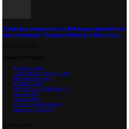
Ακόμη μία συνεργασία του Θεόδωρου Αμπατζόγλου
στον συνδυασμό ¨Μαρούσι Ανθρώπινη Πόλη-Νέα...
1 Ιανουαρίου 2019
Δημοφιλή κατηγορία
ΜΑΡΟΥΣΙ
3479
ΛΥΚΟΒΡΥΣΗ-ΠΕΥΚΗ
2204
ΠΕΡΙΦΕΡΕΙΑ
1448
ΚΗΦΙΣΙΑ
1288
ΜΕΛΙΣΣΙΑ-ΠΕΝΤΕΛΗ
1275
Διόνυσος
911
Χαλάνδρι
909
ΕΛΛΑΔΑ-ΚΟΣΜΟΣ
853
Ηράκλειο Αττικής
747
Σχετικά με εμάς