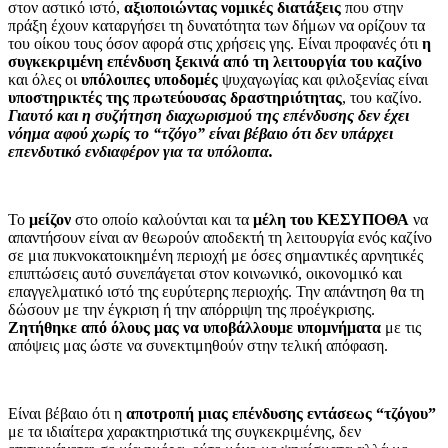
στον αστικό ιστό,
αξιοποιώντας νομικές διατάξεις
που στην
πράξη έχουν καταργήσει τη δυνατότητα των δήμων να ορίζουν τα
του οίκου τους όσον αφορά στις χρήσεις γης. Είναι προφανές ότι
η
συγκεκριμένη επένδυση ξεκινά από τη λειτουργία του καζίνο
και όλες οι
υπόλοιπες υποδομές
ψυχαγωγίας και φιλοξενίας είναι
υποστηρικτές της πρωτεύουσας δραστηριότητας
, του καζίνο.
Γιαυτό και η συζήτηση διαχωρισμού της επένδυσης δεν έχει
νόημα αφού χωρίς το “τζόγο” είναι βέβαιο ότι δεν υπάρχει
επενδυτικό ενδιαφέρον για τα υπόλοιπα.
Το
μείζον
στο οποίο καλούνται και τα
μέλη του ΚΕΣΥΠΟΘΑ
να
απαντήσουν είναι αν θεωρούν αποδεκτή τη λειτουργία ενός καζίνο
σε μια πυκνοκατοικημένη περιοχή με όσες σημαντικές αρνητικές
επιπτώσεις αυτό συνεπάγεται στον κοινωνικό, οικονομικό και
επαγγελματικό ιστό της ευρύτερης περιοχής. Την απάντηση θα τη
δώσουν με την έγκριση ή την απόρριψη της προέγκρισης.
Ζητήθηκε από όλους μας να υποβάλλουμε υπομνήματα
με τις
απόψεις μας ώστε να συνεκτιμηθούν στην τελική απόφαση.
Είναι βέβαιο ότι η
αποτροπή μιας επένδυσης εντάσεως “τζόγου”
με τα ιδιαίτερα χαρακτηριστικά της συγκεκριμένης, δεν