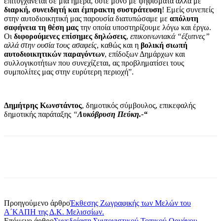
επιτυγχάνεται σε μία ημέρα, ούτε μόνο με ψηφίσματα αλλά με
διαρκή, συνειδητή και έμπρακτη συστράτευση
! Εμείς συνεπείς
στην αυτοδιοικητική μας παρουσία διατυπώσαμε με
απόλυτη
σαφήνεια τη θέση μας
την οποία υποστηρίζουμε λόγω και έργω.
Οι
διφορούμενες επίσημες δηλώσεις
,
επικοινωνιακά “έξυπνες”
αλλά στην ουσία τους ασαφείς
, καθώς και η
βολική σιωπή
αυτοδιοικητικών παραγόντων
, επίδοξων Δημάρχων και
συλλογικοτήτων που συνεχίζεται, ας προβληματίσει τους
συμπολίτες μας στην ευρύτερη περιοχή”.
Δημήτρης Κωνστάντος
, δημοτικός σύμβουλος, επικεφαλής
δημοτικής παράταξης
“
Λυκόβρυση Πεύκη.-“
Προηγούμενο άρθρο
Έκθεσης Ζωγραφικής των Μελών του
Α΄ΚΑΠΗ της Δ.Κ. Μελισσίων.
Επόμενο άρθρο
Συνεδρίαση Συντονιστικού Τοπικού Οργάνου