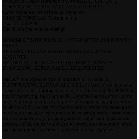
Υπουργείο Τύπου: Πιστοποίηση Ιστοσελίδας Α.Μ. 13643
ΕΥΦΡΟΣΥΝΗ ΖΕΡΒΑ ΚΑΙ ΣΙΑ ΕΚΔΟΤΙΚΗ ΕΕ
Έδρα: Αγίου Κωνσταντίνου 40, Μαρούσι
ΑΦΜ: 997788672, ΔΟΥ: Αμαρουσίου
Τηλ.: 2114102930
Email: info@athmonionvima.gr
ΝΟΜΙΜΟΣ ΕΚΠΡΟΣΩΠΟΣ – ΔΙΕΥΘΥΝΤΗΣ: ΕΥΦΡΟΣΥΝΗ
ΖΕΡΒΑ
ΔΙΕΥΘΥΝΤΡΙΑ ΣΥΝΤΑΞΗΣ: ΑΝΑΣΤΑΣΟΠΟΥΛΟΥ
ΑΡΧΟΝΤΙΑ
ΔΙΚΑΙΟΥΧΟΣ Κ` ΔΙΑΧΕΙΡΙΣΤΗΣ DOMAIN NAME:
ΕΥΦΡΟΣΥΝΗ ΖΕΡΒΑ ΚΑΙ ΣΙΑ ΕΚΔΟΤΙΚΗ ΕΕ
Δήλωση συμμόρφωσης με τη σύσταση (ΕΕ) 2018/334
Η ΕΥΦΡΟΣΥΝΗ ΖΕΡΒΑ ΚΑΙ ΣΙΑ Ε.Ε. δηλώνει ότι η ίδια και ο
παρών ιστότοπος συμμορφώνονται με τη Σύσταση (ΕΕ) 2018/334
της Επιτροπής της 1ης Μαρτίου 2018 σχετικά με τα μέτρα για την
αποτελεσματική αντιμετώπιση του παράνομου περιεχομένου στο
διαδίκτυο (L63) και ότι στο πλαίσιο αυτό διατηρεί το δικαίωμα να
μην δημοσιεύει ή/και να αφαιρεί κάθε περιεχόμενο το οποίο κρίνει
ότι είναι παράνομο, χωρίς προηγούμενη ενημέρωση ή άδεια του
χρήστη, καθώς και να λαμβάνει κάθε αναγκαίο προληπτικό μέτρο
για την αποτροπή της διάδοσης παράνομου περιεχομένου.