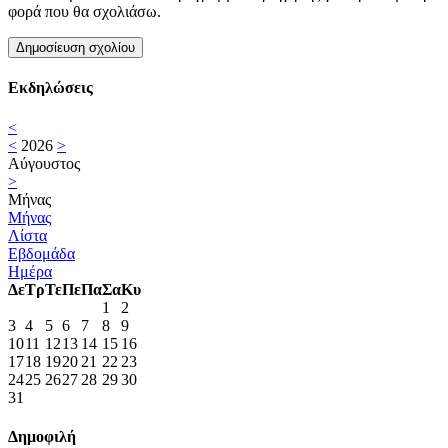
φορά που θα σχολιάσω.
Εκδηλώσεις
<
<
2026
>
Αύγουστος
>
Μήνας
Μήνας
Λίστα
Εβδομάδα
Ημέρα
Δε
Τρ
Τε
Πε
Πα
Σα
Κυ
1
2
3
4
5
6
7
8
9
10
11
12
13
14
15
16
17
18
19
20
21
22
23
24
25
26
27
28
29
30
31
Δημοφιλή