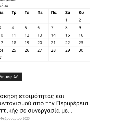
μέρα
Δε
Τρ
Τε
Πε
Πα
Σα
Κυ
1
2
3
4
5
6
7
8
9
10
11
12
13
14
15
16
17
18
19
20
21
22
23
24
25
26
27
28
29
30
31
Δημοφιλή
σκηση ετοιμότητας και
υντονισμού από την Περιφέρεια
ττικής σε συνεργασία με...
 Φεβρουαρίου 2023