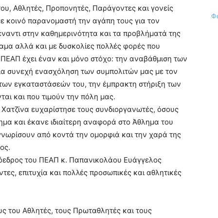
ου, Αθλητές, Προπονητές, Παράγοντες και γονείς
Φ
με κοινό παρανομαστή την αγάπη τους για τον
έναντι στην καθημερινότητα και τα προβλήματά της
ραμα αλλά και με δυσκολίες πολλές φορές που
 ΠΕΑΠ έχει έναν και μόνο στόχο: την αναβάθμιση των
για συνεχή ενασχόληση των συμπολιτών μας με τον
των εγκαταστάσεών του, την έμπρακτη στήριξη των
αι και που τιμούν την πόλη μας.
 Χατζίνα ευχαρίστησε τους συνδιοργανωτές, όσους
ημα και έκανε ιδιαίτερη αναφορά στο Άθλημα του
γνωρίσουν από κοντά την ομορφιά και την χαρά της
ος.
ρόεδρος του ΠΕΑΠ κ. Παπανικολάου Ευάγγελος
τες, επιτυχία και πολλές προσωπικές και αθλητικές
υς του Αθλητές, τους Πρωταθλητές και τους