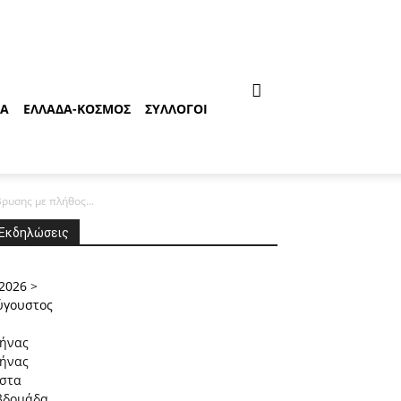
ΙΑ
ΕΛΛΑΔΑ-ΚΟΣΜΟΣ
ΣΥΛΛΟΓΟΙ
υσης με πλήθος...
Εκδηλώσεις
2026
>
ύγουστος
ήνας
ήνας
ίστα
βδομάδα