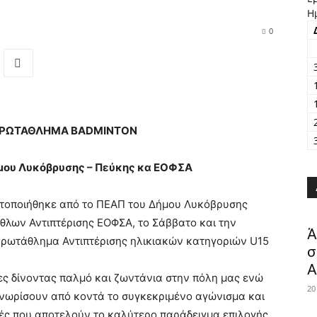
Η
0
ΠΡΩΤΑΘΛΗΜΑ BADMINTON
ου Λυκόβρυσης – Πεύκης κα ΕΟΦΣΑ
τοποιήθηκε από το ΠΕΑΠ του Δήμου Λυκόβρυσης
θλων Αντιπτέρισης ΕΟΦΣΑ, το Σάββατο και την
Ά
 Πρωτάθλημα Αντιπτέρισης ηλικιακών κατηγοριών U15
σ
Α
ς δίνοντας παλμό και ζωντάνια στην πόλη μας ενώ
20
 γνωρίσουν από κοντά το συγκεκριμένο αγώνισμα και
ς που αποτελούν το καλύτερο παράδειγμα επιλογής