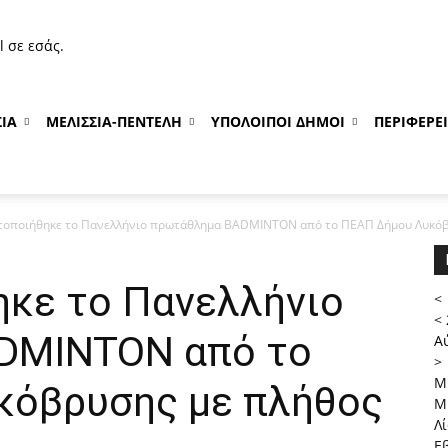
 σε εσάς.
ΙΑ
ΜΕΛΙΣΣΙΑ-ΠΕΝΤΕΛΗ
ΥΠΟΛΟΙΠΟΙ ΔΗΜΟΙ
ΠΕΡΙΦΕΡΕ
οποιήθηκε το Πανελλήνιο πρωτάθλημα BADMINTON από το ΠΕΑΠ Δήμου Λυκόβρ
κε το Πανελλήνιο
<
<
DMINTON από το
Α
>
Μ
κόβρυσης με πλήθος
Μ
Λ
Ε