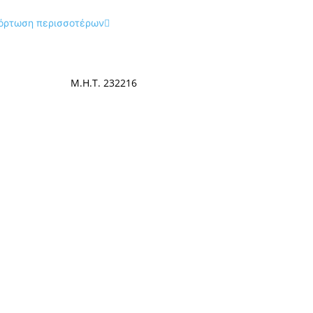
όρτωση περισσοτέρων
Μ.Η.Τ. 232216