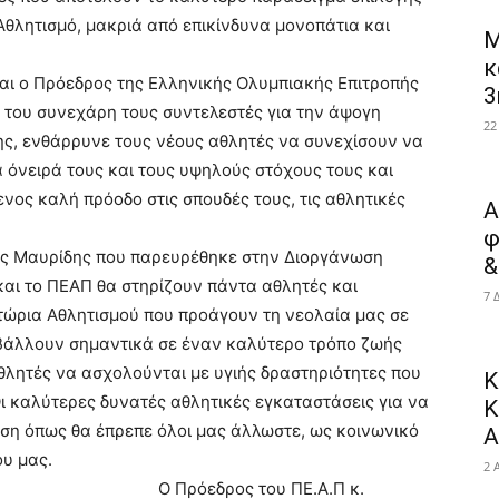
Αθλητισμό, μακριά από επικίνδυνα μονοπάτια και
Μ
.
κ
και ο Πρόεδρος της Ελληνικής Ολυμπιακής Επιτροπής
3
ό του συνεχάρη τους συντελεστές για την άψογη
22
ς, ενθάρρυνε τους νέους αθλητές να συνεχίσουν να
 όνειρά τους και τους υψηλούς στόχους τους και
ος καλή πρόοδο στις σπουδές τους, τις αθλητικές
Α
φ
ος Μαυρίδης που παρευρέθηκε στην Διοργάνωση
&
αι το ΠΕΑΠ θα στηρίζουν πάντα αθλητές και
7 
ώρια Αθλητισμού που προάγουν τη νεολαία μας σε
μβάλλουν σημαντικά σε έναν καλύτερο τρόπο ζωής
θλητές να ασχολούνται με υγιής δραστηριότητες που
Κ
ι καλύτερες δυνατές αθλητικές εγκαταστάσεις για να
Κ
ηση όπως θα έπρεπε όλοι μας άλλωστε, ως κοινωνικό
Α
υ μας.
2 
Ο Πρόεδρος του ΠΕ.Α.Π κ.