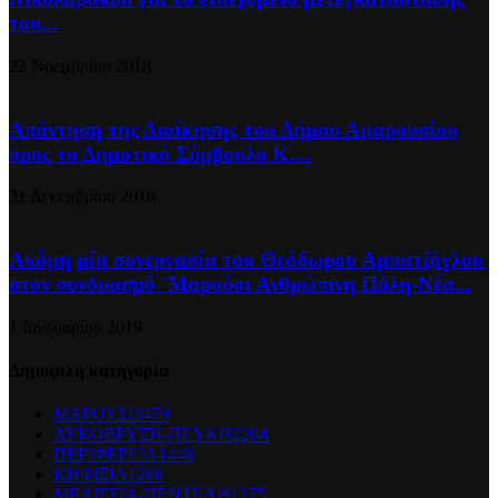
του...
22 Νοεμβρίου 2018
Απάντηση της Διοίκησης του Δήμου Αμαρουσίου
προς το Δημοτικό Σύμβουλο Κ....
31 Δεκεμβρίου 2018
Ακόμη μία συνεργασία του Θεόδωρου Αμπατζόγλου
στον συνδυασμό ¨Μαρούσι Ανθρώπινη Πόλη-Νέα...
1 Ιανουαρίου 2019
Δημοφιλή κατηγορία
ΜΑΡΟΥΣΙ
3479
ΛΥΚΟΒΡΥΣΗ-ΠΕΥΚΗ
2204
ΠΕΡΙΦΕΡΕΙΑ
1448
ΚΗΦΙΣΙΑ
1288
ΜΕΛΙΣΣΙΑ-ΠΕΝΤΕΛΗ
1275