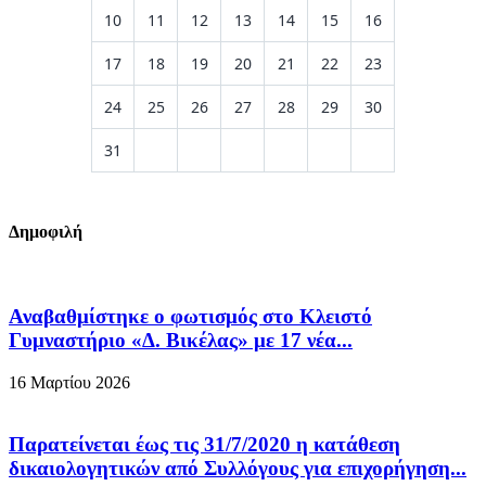
10
11
12
13
14
15
16
17
18
19
20
21
22
23
24
25
26
27
28
29
30
31
Δημοφιλή
Αναβαθμίστηκε ο φωτισμός στο Κλειστό
Γυμναστήριο «Δ. Βικέλας» με 17 νέα...
16 Μαρτίου 2026
Παρατείνεται έως τις 31/7/2020 η κατάθεση
δικαιολογητικών από Συλλόγους για επιχορήγηση...