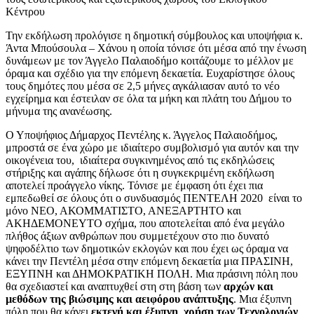
Κέντρου
Την εκδήλωση προλόγισε η δημοτική σύμβουλος και υποψήφια κ.
Άντα Μπούσουλα – Χάνου η οποία τόνισε ότι μέσα από την ένωση
δυνάμεων με τον Άγγελο Παλαιοδήμο κοιτάζουμε το μέλλον με
όραμα και σχέδιο για την επόμενη δεκαετία. Ευχαρίστησε όλους
τους δημότες που μέσα σε 2,5 μήνες αγκάλιασαν αυτό το νέο
εγχείρημα και έστειλαν σε όλα τα μήκη και πλάτη του Δήμου το
μήνυμα της ανανέωσης.
Ο Υποψήφιος Δήμαρχος Πεντέλης κ. Άγγελος Παλαιοδήμος,
μπροστά σε ένα χώρο με ιδιαίτερο συμβολισμό για αυτόν και την
οικογένεια του, ιδιαίτερα συγκινημένος από τις εκδηλώσεις
στήριξης και αγάπης δήλωσε ότι η συγκεκριμένη εκδήλωση
αποτελεί προάγγελο νίκης. Τόνισε με έμφαση ότι έχει πια
εμπεδωθεί σε όλους ότι ο συνδυασμός ΠΕΝΤΕΛΗ 2020 είναι το
μόνο ΝΕΟ, ΑΚΟΜΜΑΤΙΣΤΟ, ΑΝΕΞΑΡΤΗΤΟ και
ΑΚΗΔΕΜΟΝΕΥΤΟ σχήμα, που αποτελείται από ένα μεγάλο
πλήθος άξιων ανθρώπων που συμμετέχουν στο πιο δυνατό
ψηφοδέλτιο των δημοτικών εκλογών και που έχει ως όραμα να
κάνει την Πεντέλη μέσα στην επόμενη δεκαετία μια ΠΡΑΣΙΝΗ,
ΕΞΥΠΝΗ και ΔΗΜΟΚΡΑΤΙΚΗ ΠΟΛΗ. Μια πράσινη πόλη που
θα σχεδιαστεί και αναπτυχθεί στη στη βάση των
αρχών και
µεθόδων της βιώσιµης και αειφόρου ανάπτυξης
. Μια έξυπνη
πόλη που θα κάνει
εκτενή και έξυπνη χρήση των Τεχνολογιών