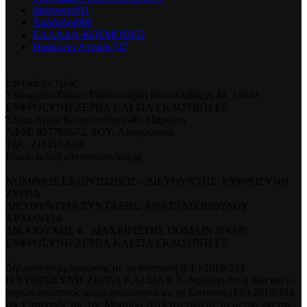
Διόνυσος
911
Χαλάνδρι
909
ΕΛΛΑΔΑ-ΚΟΣΜΟΣ
853
Ηράκλειο Αττικής
747
Σχετικά με εμάς
Υπουργείο Τύπου: Πιστοποίηση Ιστοσελίδας Α.Μ. 13643
ΕΥΦΡΟΣΥΝΗ ΖΕΡΒΑ ΚΑΙ ΣΙΑ ΕΚΔΟΤΙΚΗ ΕΕ
Έδρα: Αγίου Κωνσταντίνου 40, Μαρούσι
ΑΦΜ: 997788672, ΔΟΥ: Αμαρουσίου
Τηλ.: 2114102930
Email: info@athmonionvima.gr
ΝΟΜΙΜΟΣ ΕΚΠΡΟΣΩΠΟΣ – ΔΙΕΥΘΥΝΤΗΣ: ΕΥΦΡΟΣΥΝΗ
ΖΕΡΒΑ
ΔΙΕΥΘΥΝΤΡΙΑ ΣΥΝΤΑΞΗΣ: ΑΝΑΣΤΑΣΟΠΟΥΛΟΥ
ΑΡΧΟΝΤΙΑ
ΔΙΚΑΙΟΥΧΟΣ Κ` ΔΙΑΧΕΙΡΙΣΤΗΣ DOMAIN NAME:
ΕΥΦΡΟΣΥΝΗ ΖΕΡΒΑ ΚΑΙ ΣΙΑ ΕΚΔΟΤΙΚΗ ΕΕ
Δήλωση συμμόρφωσης με τη σύσταση (ΕΕ) 2018/334
Η ΕΥΦΡΟΣΥΝΗ ΖΕΡΒΑ ΚΑΙ ΣΙΑ Ε.Ε. δηλώνει ότι η ίδια και ο
παρών ιστότοπος συμμορφώνονται με τη Σύσταση (ΕΕ) 2018/334
της Επιτροπής της 1ης Μαρτίου 2018 σχετικά με τα μέτρα για την