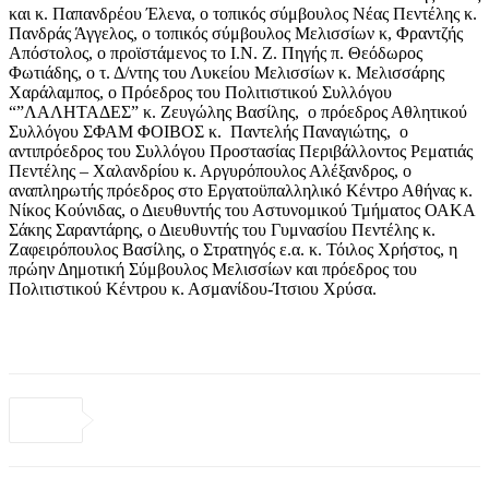
και κ. Παπανδρέου Έλενα, ο τοπικός σύμβουλος Νέας Πεντέλης κ.
Πανδράς Άγγελος, ο τοπικός σύμβουλος Μελισσίων κ, Φραντζής
Απόστολος, ο προϊστάμενος το Ι.Ν. Ζ. Πηγής π. Θεόδωρος
Φωτιάδης, ο τ. Δ/ντης του Λυκείου Μελισσίων κ. Μελισσάρης
Χαράλαμπος, ο Πρόεδρος του Πολιτιστικού Συλλόγου
“”ΛΑΛΗΤΑΔΕΣ” κ. Ζευγώλης Βασίλης, ο πρόεδρος Αθλητικού
Συλλόγου ΣΦΑΜ ΦΟΙΒΟΣ κ. Παντελής Παναγιώτης, ο
αντιπρόεδρος του Συλλόγου Προστασίας Περιβάλλοντος Ρεματιάς
Πεντέλης – Χαλανδρίου κ. Αργυρόπουλος Αλέξανδρος, ο
αναπληρωτής πρόεδρος στο Εργατοϋπαλληλικό Κέντρο Αθήνας κ.
Νίκος Κούνιδας, ο Διευθυντής του Αστυνομικού Τμήματος ΟΑΚΑ
Σάκης Σαραντάρης, ο Διευθυντής του Γυμνασίου Πεντέλης κ.
Ζαφειρόπουλος Βασίλης, ο Στρατηγός ε.α. κ. Τόιλος Χρήστος, η
πρώην Δημοτική Σύμβουλος Μελισσίων και πρόεδρος του
Πολιτιστικού Κέντρου κ. Ασμανίδου-Ίτσιου Χρύσα.