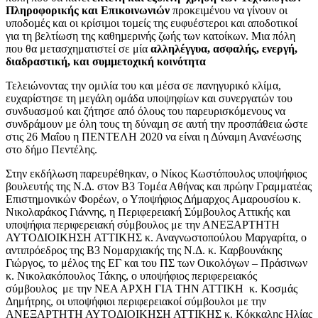
Πληροφορικής και Επικοινωνιών
προκειµένου να γίνουν οι
υποδοµές και οι κρίσιµοι τοµείς της ευφυέστεροι και αποδοτικοί
για τη βελτίωση της καθηµερινής ζωής των κατοίκων. Μια πόλη
που θα μετασχηματιστεί σε μία
αλληλέγγυα, ασφαλής, ενεργή,
διαδραστική, και συµµετοχική κοινότητα
Τελειώνοντας την ομιλία του και μέσα σε πανηγυρικό κλίμα,
ευχαρίστησε τη μεγάλη ομάδα υποψηφίων και συνεργατών του
συνδυασμού και ζήτησε από όλους του παρευρισκόμενους να
συνδράμουν με όλη τους τη δύναμη σε αυτή την προσπάθεια ώστε
στις 26 Μαΐου η ΠΕΝΤΕΛΗ 2020 να είναι η Δύναμη Ανανέωσης
στο δήμο Πεντέλης.
Στην εκδήλωση παρευρέθηκαν, ο Νίκος Κωστόπουλος υποψήφιος
βουλευτής της Ν.Δ. στον Β3 Τομέα Αθήνας και πρώην Γραμματέας
Επιστημονικών Φορέων, ο Υποψήφιος Δήμαρχος Αμαρουσίου κ.
Νικολαράκος Γιάννης, η Περιφερειακή Σύμβουλος Αττικής και
υποψήφια περιφερειακή σύμβουλος με την ΑΝΕΞΑΡΤΗΤΗ
ΑΥΤΟΔΙΟΙΚΗΣΗ ΑΤΤΙΚΗΣ κ. Αναγνωστοπούλου Μαργαρίτα, ο
αντιπρόεδρος της Β3 Νομαρχιακής της Ν.Δ. κ. Καρβουνάκης
Γιώργος, το μέλος της ΕΓ και του ΠΣ των Οικολόγων – Πράσινων
κ. Νικολακόπουλος Τάκης, ο υποψήφιος περιφερειακός
σύμβουλος με την ΝΕΑ ΑΡΧΗ ΓΙΑ ΤΗΝ ΑΤΤΙΚΗ κ. Κοσμάς
Δημήτρης, οι υποψήφιοι περιφερειακοί σύμβουλοι με την
ΑΝΕΞΑΡΤΗΤΗ ΑΥΤΟΔΙΟΙΚΗΣΗ ΑΤΤΙΚΗΣ κ. Κόκκαλης Ηλίας