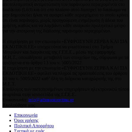
αποτελεσματική αντιμετώπιση του παράνομου περιεχομένου στο
διαδίκτυο (L63) και ότι στο πλαίσιο αυτό διατηρεί το δικαίωμα να
μην δημοσιεύει ή/και να αφαιρεί κάθε περιεχόμενο το οποίο κρίνει
ότι είναι παράνομο, χωρίς προηγούμενη ενημέρωση ή άδεια του
χρήστη, καθώς και να λαμβάνει κάθε αναγκαίο προληπτικό μέτρο
για την αποτροπή της διάδοσης παράνομου περιεχομένου.
Η επιχείρηση με την επωνυμία «ΕΥΦΡΟΣΥΝΗ ΖΕΡΒΑ ΚΑΙ ΣΙΑ
ΕΚΔΟΤΙΚΗ ΕΕ» υποχρεούται να γνωστοποιεί στο Τμήμα
Μητρώων και Διαφάνειας της Γ.Γ.Ε.Ε., μέσω της εφαρμογής
Μ.Η.Τ., οποιαδήποτε μεταβολή των στοιχείων της, σύμφωνα με τα
οριζόμενα στο άρθρο 13 του ν. 5005/2022.
Η επιχείρηση με την επωνυμία «ΕΥΦΡΟΣΥΝΗ ΖΕΡΒΑ ΚΑΙ ΣΙΑ
ΕΚΔΟΤΙΚΗ ΕΕ» οφείλει να πληροί τις προϋποθέσεις του άρθρου
10 του ν. 5005/2022 καθ’ όλη τη διάρκεια καταχώρισής της στο
Μ.Ε.Τ.
Κατάλογος των πιστοποιημένων επιχειρήσεων ηλεκτρονικού τύπου
αναρτάται στην ιστοσελίδα της Γ.Γ.Ε.Ε.
Επικοινωνία:
info@athmonionvima.gr
Ακολούθησε μας
Επικοινωνία
Όροι χρήσης
Πολιτική Απορρήτου
Σχετικά με εμάς