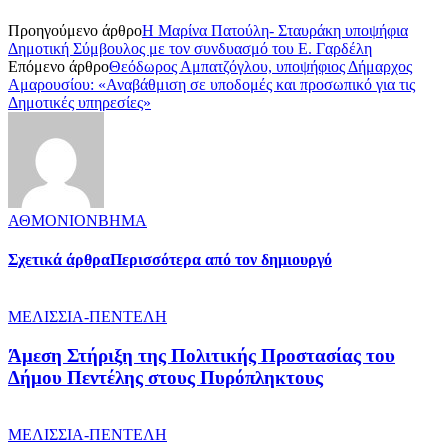
Προηγούμενο άρθρο
Η Μαρίνα Πατούλη- Σταυράκη υποψήφια
Δημοτική Σύμβουλος με τον συνδυασμό του Ε. Γαρδέλη
Επόμενο άρθρο
Θεόδωρος Αμπατζόγλου, υποψήφιος Δήμαρχος
Αμαρουσίου: «Αναβάθμιση σε υποδομές και προσωπικό για τις
Δημοτικές υπηρεσίες»
ΑΘΜΟΝΙΟΝΒΗΜΑ
Σχετικά άρθρα
Περισσότερα από τον δημιουργό
ΜΕΛΙΣΣΙΑ-ΠΕΝΤΕΛΗ
Άμεση Στήριξη της Πολιτικής Προστασίας του
Δήμου Πεντέλης στους Πυρόπληκτους
ΜΕΛΙΣΣΙΑ-ΠΕΝΤΕΛΗ