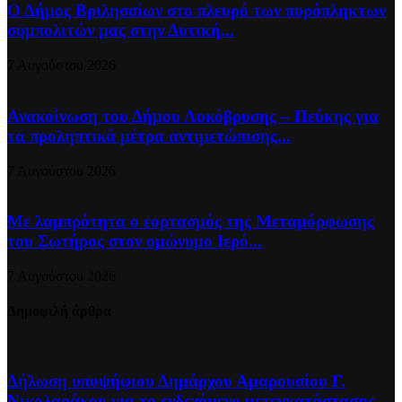
Ο Δήμος Βριλησσίων στο πλευρό των πυρόπληκτων
συμπολιτών μας στην Δυτική...
7 Αυγούστου 2026
Ανακοίνωση του Δήμου Λυκόβρυσης – Πεύκης για
τα προληπτικά μέτρα αντιμετώπισης...
7 Αυγούστου 2026
Με λαμπρότητα ο εορτασμός της Μεταμόρφωσης
του Σωτήρος στον ομώνυμο Ιερό...
7 Αυγούστου 2026
Δημοφιλή άρθρα
Δήλωση υποψήφιου Δημάρχου Αμαρουσίου Γ.
Νικολαράκου για το ενδεχόμενο μετεγκατάστασης