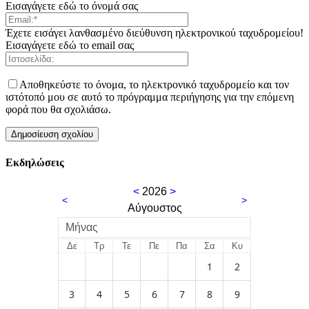
Εισαγάγετε εδώ το όνομά σας
Έχετε εισάγει λανθασμένο διεύθυνση ηλεκτρονικού ταχυδρομείου!
Εισαγάγετε εδώ το email σας
Αποθηκεύστε το όνομα, το ηλεκτρονικό ταχυδρομείο και τον
ιστότοπό μου σε αυτό το πρόγραμμα περιήγησης για την επόμενη
φορά που θα σχολιάσω.
Εκδηλώσεις
<
2026
>
<
>
Αύγουστος
Μήνας
Δε
Τρ
Τε
Πε
Πα
Σα
Κυ
1
2
3
4
5
6
7
8
9