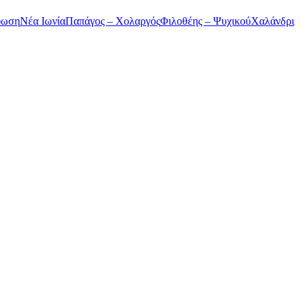
φωση
Νέα Ιωνία
Παπάγος – Χολαργός
Φιλοθέης – Ψυχικού
Χαλάνδρι