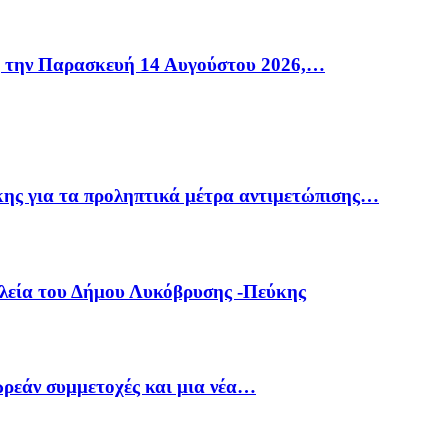
η την Παρασκευή 14 Αυγούστου 2026,…
ης για τα προληπτικά μέτρα αντιμετώπισης…
ολεία του Δήμου Λυκόβρυσης -Πεύκης
ρεάν συμμετοχές και μια νέα…