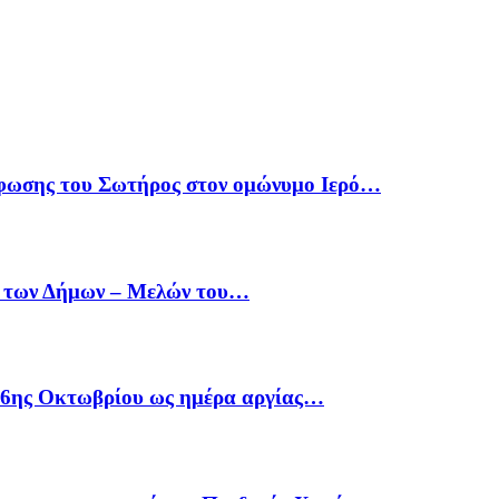
φωσης του Σωτήρος στον ομώνυμο Ιερό…
α των Δήμων – Μελών του…
26ης Οκτωβρίου ως ημέρα αργίας…