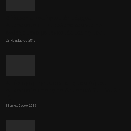
Δήλωση υποψήφιου Δημάρχου
Αμαρουσίου Γ. Νικολαράκου για το
ενδεχόμενο μετεγκατάστασης του...
22 Νοεμβρίου 2018
Απάντηση της Διοίκησης του Δήμου
Αμαρουσίου προς το Δημοτικό Σύμβουλο
Κ....
31 Δεκεμβρίου 2018