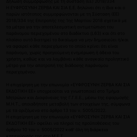
Δήλωση συμμόρφωσης με τη σύσταση (ΕΕ) 2018/334
Η ΕΥΦΡΟΣΥΝΗ ΖΕΡΒΑ ΚΑΙ ΣΙΑ Ε.Ε. δηλώνει ότι η ίδια και ο
παρών ιστότοπος συμμορφώνονται με τη Σύσταση (ΕΕ)
2018/334 της Επιτροπής της 1ης Μαρτίου 2018 σχετικά με
τα μέτρα για την αποτελεσματική αντιμετώπιση του
παράνομου περιεχομένου στο διαδίκτυο (L63) και ότι στο
πλαίσιο αυτό διατηρεί το δικαίωμα να μην δημοσιεύει ή/και
να αφαιρεί κάθε περιεχόμενο το οποίο κρίνει ότι είναι
παράνομο, χωρίς προηγούμενη ενημέρωση ή άδεια του
χρήστη, καθώς και να λαμβάνει κάθε αναγκαίο προληπτικό
μέτρο για την αποτροπή της διάδοσης παράνομου
περιεχομένου.
Η επιχείρηση με την επωνυμία «ΕΥΦΡΟΣΥΝΗ ΖΕΡΒΑ ΚΑΙ ΣΙΑ
ΕΚΔΟΤΙΚΗ ΕΕ» υποχρεούται να γνωστοποιεί στο Τμήμα
Μητρώων και Διαφάνειας της Γ.Γ.Ε.Ε., μέσω της εφαρμογής
Μ.Η.Τ., οποιαδήποτε μεταβολή των στοιχείων της, σύμφωνα
με τα οριζόμενα στο άρθρο 13 του ν. 5005/2022.
Η επιχείρηση με την επωνυμία «ΕΥΦΡΟΣΥΝΗ ΖΕΡΒΑ ΚΑΙ ΣΙΑ
ΕΚΔΟΤΙΚΗ ΕΕ» οφείλει να πληροί τις προϋποθέσεις του
άρθρου 10 του ν. 5005/2022 καθ’ όλη τη διάρκεια
καταχώρισής της στο Μ.Ε.Τ.