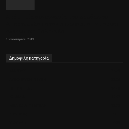
Ακόμη μία συνεργασία του Θεόδωρου
Αμπατζόγλου στον συνδυασμό ¨Μαρούσι
Ανθρώπινη Πόλη-Νέα...
1 Ιανουαρίου 2019
Δημοφιλή κατηγορία
ΜΑΡΟΥΣΙ
3479
ΛΥΚΟΒΡΥΣΗ-ΠΕΥΚΗ
2204
ΠΕΡΙΦΕΡΕΙΑ
1448
ΚΗΦΙΣΙΑ
1288
ΜΕΛΙΣΣΙΑ-ΠΕΝΤΕΛΗ
1275
Διόνυσος
911
Χαλάνδρι
909