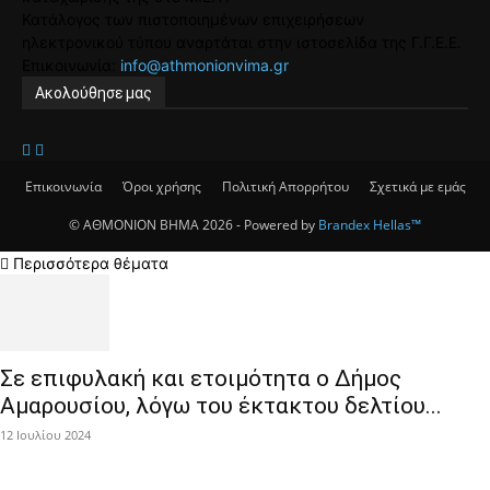
Κατάλογος των πιστοποιημένων επιχειρήσεων
ηλεκτρονικού τύπου αναρτάται στην ιστοσελίδα της Γ.Γ.Ε.Ε.
Επικοινωνία:
info@athmonionvima.gr
Ακολούθησε μας
Επικοινωνία
Όροι χρήσης
Πολιτική Απορρήτου
Σχετικά με εμάς
© ΑΘΜΟΝΙΟΝ ΒΗΜΑ 2026 - Powered by
Brandex Hellas™
Περισσότερα θέματα
Σε επιφυλακή και ετοιμότητα ο Δήμος
Αμαρουσίου, λόγω του έκτακτου δελτίου...
12 Ιουλίου 2024