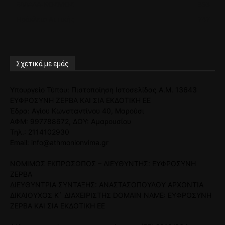
ΕΛΛΑΔΑ-ΚΟΣΜΟΣ
853
Ηράκλειο Αττικής
747
Σχετικά με εμάς
Υπουργείο Τύπου: Πιστοποίηση Ιστοσελίδας Α.Μ. 13643
ΕΥΦΡΟΣΥΝΗ ΖΕΡΒΑ ΚΑΙ ΣΙΑ ΕΚΔΟΤΙΚΗ ΕΕ
Έδρα: Αγίου Κωνσταντίνου 40, Μαρούσι
ΑΦΜ: 997788672, ΔΟΥ: Αμαρουσίου
Τηλ.: 2114102930
Email: info@athmonionvima.gr
ΝΟΜΙΜΟΣ ΕΚΠΡΟΣΩΠΟΣ – ΔΙΕΥΘΥΝΤΗΣ: ΕΥΦΡΟΣΥΝΗ
ΖΕΡΒΑ
ΔΙΕΥΘΥΝΤΡΙΑ ΣΥΝΤΑΞΗΣ: ΑΝΑΣΤΑΣΟΠΟΥΛΟΥ ΑΡΧΟΝΤΙΑ
ΔΙΚΑΙΟΥΧΟΣ Κ` ΔΙΑΧΕΙΡΙΣΤΗΣ DOMAIN NAME: ΕΥΦΡΟΣΥΝΗ
ΖΕΡΒΑ ΚΑΙ ΣΙΑ ΕΚΔΟΤΙΚΗ ΕΕ