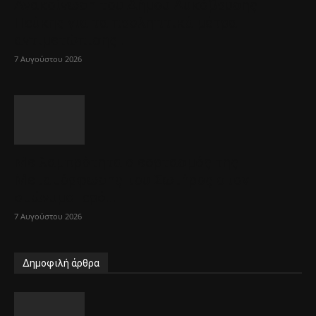
Ανακοίνωση του Δήμου Λυκόβρυσης –
Πεύκης για τα προληπτικά μέτρα
αντιμετώπισης...
7 Αυγούστου 2026
Με λαμπρότητα ο εορτασμός της
Μεταμόρφωσης του Σωτήρος στον
ομώνυμο Ιερό...
7 Αυγούστου 2026
Δημοφιλή άρθρα