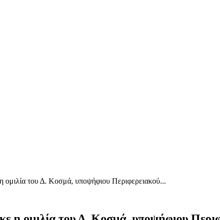
η ομιλία του Δ. Κοσμά, υποψήφιου Περιφερειακού...
κε η ομιλία του Δ. Κοσμά, υποψήφιου Περι