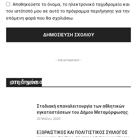
Αποθηκεύστε το όνομα, το ηλεκτρονικό ταχυδρομείο και
τον ιστότοπό μου σε αυτό το πρόγραμμα περιήγησης για την
επόμενη φορά που θα σχολιάσω.
- Advertisement -
Ο Δήμος Ηρακλείου Αττικής αγοράζει το
«βουναλάκι» – Ένας ακόμα ελεύθερος χώρος
στη δημόσια περιουσία ως κοινόχρηστος
LATEST NEWS
ΑΘΜΟΝΙΟΝΒΗΜΑ
-
26 Μαρτίου 2021
0
Σταδιακή επαναλειτουργία των αθλητικών
εγκαταστάσεων του Δήμου Μεταμόρφωσης.
20 Μαΐου 2020
ΕΞΩΡΑΙΣΤΙΚΟΣ ΚΑΙ ΠΟΛΙΤΙΣΤΙΚΟΣ ΣΥΛΛΟΓΟΣ