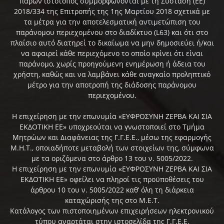
παρών ιστότοπος συμμορφώνονται με τη Σύσταση (ΕΕ)
2018/334 της Επιτροπής της 1ης Μαρτίου 2018 σχετικά με
τα μέτρα για την αποτελεσματική αντιμετώπιση του
παράνομου περιεχομένου στο διαδίκτυο (L63) και ότι στο
πλαίσιο αυτό διατηρεί το δικαίωμα να μην δημοσιεύει ή/και
να αφαιρεί κάθε περιεχόμενο το οποίο κρίνει ότι είναι
παράνομο, χωρίς προηγούμενη ενημέρωση ή άδεια του
χρήστη, καθώς και να λαμβάνει κάθε αναγκαίο προληπτικό
μέτρο για την αποτροπή της διάδοσης παράνομου
περιεχομένου.
Η επιχείρηση με την επωνυμία «ΕΥΦΡΟΣΥΝΗ ΖΕΡΒΑ ΚΑΙ ΣΙΑ
ΕΚΔΟΤΙΚΗ ΕΕ» υποχρεούται να γνωστοποιεί στο Τμήμα
Μητρώων και Διαφάνειας της Γ.Γ.Ε.Ε., μέσω της εφαρμογής
Μ.Η.Τ., οποιαδήποτε μεταβολή των στοιχείων της, σύμφωνα
με τα οριζόμενα στο άρθρο 13 του ν. 5005/2022.
Η επιχείρηση με την επωνυμία «ΕΥΦΡΟΣΥΝΗ ΖΕΡΒΑ ΚΑΙ ΣΙΑ
ΕΚΔΟΤΙΚΗ ΕΕ» οφείλει να πληροί τις προϋποθέσεις του
άρθρου 10 του ν. 5005/2022 καθ’ όλη τη διάρκεια
καταχώρισής της στο Μ.Ε.Τ.
Κατάλογος των πιστοποιημένων επιχειρήσεων ηλεκτρονικού
τύπου αναρτάται στην ιστοσελίδα της Γ.Γ.Ε.Ε.