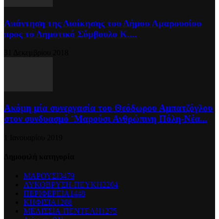
Απάντηση της Διοίκησης του Δήμου Αμαρουσίου
προς το Δημοτικό Σύμβουλο Κ....
31 Δεκεμβρίου 2018
Ακόμη μία συνεργασία του Θεόδωρου Αμπατζόγλου
στον συνδυασμό ¨Μαρούσι Ανθρώπινη Πόλη-Νέα...
1 Ιανουαρίου 2019
Δημοφιλή κατηγορία
ΜΑΡΟΥΣΙ
3479
ΛΥΚΟΒΡΥΣΗ-ΠΕΥΚΗ
2204
ΠΕΡΙΦΕΡΕΙΑ
1448
ΚΗΦΙΣΙΑ
1288
ΜΕΛΙΣΣΙΑ-ΠΕΝΤΕΛΗ
1275