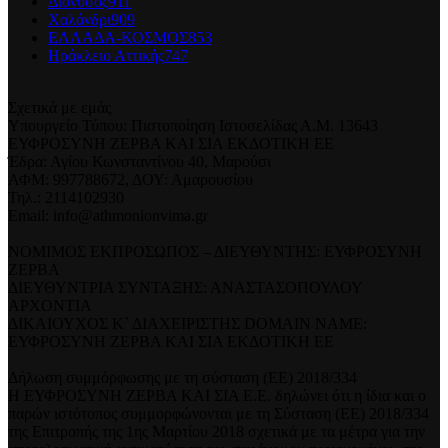
Διόνυσος
911
Χαλάνδρι
909
ΕΛΛΑΔΑ-ΚΟΣΜΟΣ
853
Ηράκλειο Αττικής
747
Σχετικά με εμάς
Υπουργείο Τύπου: Πιστοποίηση Ιστοσελίδας Α.Μ. 13643
ΕΥΦΡΟΣΥΝΗ ΖΕΡΒΑ ΚΑΙ ΣΙΑ ΕΚΔΟΤΙΚΗ ΕΕ
Έδρα: Αγίου Κωνσταντίνου 40, Μαρούσι
ΑΦΜ: 997788672, ΔΟΥ: Αμαρουσίου
Τηλ.: 2114102930
Email: info@athmonionvima.gr
ΝΟΜΙΜΟΣ ΕΚΠΡΟΣΩΠΟΣ – ΔΙΕΥΘΥΝΤΗΣ: ΕΥΦΡΟΣΥΝΗ
ΖΕΡΒΑ
ΔΙΕΥΘΥΝΤΡΙΑ ΣΥΝΤΑΞΗΣ: ΑΝΑΣΤΑΣΟΠΟΥΛΟΥ
ΑΡΧΟΝΤΙΑ
ΔΙΚΑΙΟΥΧΟΣ Κ` ΔΙΑΧΕΙΡΙΣΤΗΣ DOMAIN NAME:
ΕΥΦΡΟΣΥΝΗ ΖΕΡΒΑ ΚΑΙ ΣΙΑ ΕΚΔΟΤΙΚΗ ΕΕ
Δήλωση συμμόρφωσης με τη σύσταση (ΕΕ) 2018/334
Η ΕΥΦΡΟΣΥΝΗ ΖΕΡΒΑ ΚΑΙ ΣΙΑ Ε.Ε. δηλώνει ότι η ίδια και ο
παρών ιστότοπος συμμορφώνονται με τη Σύσταση (ΕΕ) 2018/334
της Επιτροπής της 1ης Μαρτίου 2018 σχετικά με τα μέτρα για την