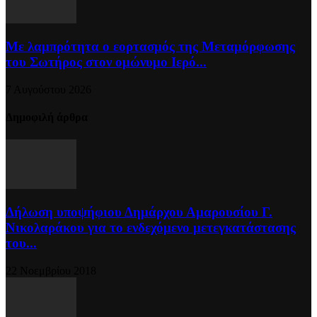
Με λαμπρότητα ο εορτασμός της Μεταμόρφωσης
του Σωτήρος στον ομώνυμο Ιερό...
7 Αυγούστου 2026
Δημοφιλή άρθρα
Δήλωση υποψήφιου Δημάρχου Αμαρουσίου Γ.
Νικολαράκου για το ενδεχόμενο μετεγκατάστασης
του...
22 Νοεμβρίου 2018