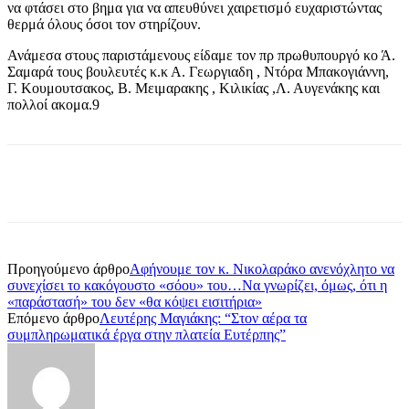
να φτάσει στο βημα για να απευθύνει χαιρετισμό ευχαριστώντας
θερμά όλους όσοι τον στηρίζουν.
Ανάμεσα στους παριστάμενους είδαμε τον πρ πρωθυπουργό κο Ά.
Σαμαρά τους βουλευτές κ.κ Α. Γεωργιαδη , Ντόρα Μπακογιάννη,
Γ. Κουμουτσακος, Β. Μειμαρακης , Κιλικίας ,Λ. Αυγενάκης και
πολλοί ακομα.
9
Προηγούμενο άρθρο
Αφήνουμε τον κ. Νικολαράκο ανενόχλητο να
συνεχίσει το κακόγουστο «σόου» του…Να γνωρίζει, όμως, ότι η
«παράστασή» του δεν «θα κόψει εισιτήρια»
Επόμενο άρθρο
Λευτέρης Μαγιάκης: “Στον αέρα τα
συμπληρωματικά έργα στην πλατεία Ευτέρπης”