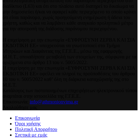
αποτελεσματική αντιμετώπιση του παράνομου περιεχομένου στο
διαδίκτυο (L63) και ότι στο πλαίσιο αυτό διατηρεί το δικαίωμα να
μην δημοσιεύει ή/και να αφαιρεί κάθε περιεχόμενο το οποίο κρίνει
ότι είναι παράνομο, χωρίς προηγούμενη ενημέρωση ή άδεια του
χρήστη, καθώς και να λαμβάνει κάθε αναγκαίο προληπτικό μέτρο
για την αποτροπή της διάδοσης παράνομου περιεχομένου.
Η επιχείρηση με την επωνυμία «ΕΥΦΡΟΣΥΝΗ ΖΕΡΒΑ ΚΑΙ ΣΙΑ
ΕΚΔΟΤΙΚΗ ΕΕ» υποχρεούται να γνωστοποιεί στο Τμήμα
Μητρώων και Διαφάνειας της Γ.Γ.Ε.Ε., μέσω της εφαρμογής
Μ.Η.Τ., οποιαδήποτε μεταβολή των στοιχείων της, σύμφωνα με τα
οριζόμενα στο άρθρο 13 του ν. 5005/2022.
Η επιχείρηση με την επωνυμία «ΕΥΦΡΟΣΥΝΗ ΖΕΡΒΑ ΚΑΙ ΣΙΑ
ΕΚΔΟΤΙΚΗ ΕΕ» οφείλει να πληροί τις προϋποθέσεις του άρθρου
10 του ν. 5005/2022 καθ’ όλη τη διάρκεια καταχώρισής της στο
Μ.Ε.Τ.
Κατάλογος των πιστοποιημένων επιχειρήσεων ηλεκτρονικού τύπου
αναρτάται στην ιστοσελίδα της Γ.Γ.Ε.Ε.
Επικοινωνία:
info@athmonionvima.gr
Ακολούθησε μας
Επικοινωνία
Όροι χρήσης
Πολιτική Απορρήτου
Σχετικά με εμάς