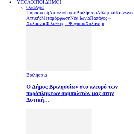
ΥΠΟΛΟΙΠΟΙ ΔΗΜΟΙ
Όλα
Αγία
Παρασκευή
Αυτοδιοίκηση
Βριλήσσια
Αθλητικά
Κοινωνικ
Αττικής
Μεταμόρφωση
Νέα Ιωνία
Παπάγος –
Χολαργός
Φιλοθέης – Ψυχικού
Χαλάνδρι
Βριλήσσια
Ο Δήμος Βριλησσίων στο πλευρό των
πυρόπληκτων συμπολιτών μας στην
Δυτική…