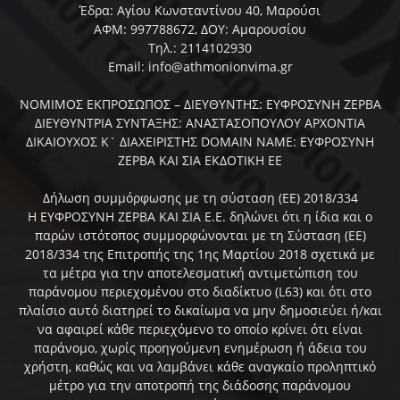
Έδρα: Αγίου Κωνσταντίνου 40, Μαρούσι
ΑΦΜ: 997788672, ΔΟΥ: Αμαρουσίου
Τηλ.: 2114102930
Email: info@athmonionvima.gr
ΝΟΜΙΜΟΣ ΕΚΠΡΟΣΩΠΟΣ – ΔΙΕΥΘΥΝΤΗΣ: ΕΥΦΡΟΣΥΝΗ ΖΕΡΒΑ
ΔΙΕΥΘΥΝΤΡΙΑ ΣΥΝΤΑΞΗΣ: ΑΝΑΣΤΑΣΟΠΟΥΛΟΥ ΑΡΧΟΝΤΙΑ
ΔΙΚΑΙΟΥΧΟΣ Κ` ΔΙΑΧΕΙΡΙΣΤΗΣ DOMAIN NAME: ΕΥΦΡΟΣΥΝΗ
ΖΕΡΒΑ ΚΑΙ ΣΙΑ ΕΚΔΟΤΙΚΗ ΕΕ
Δήλωση συμμόρφωσης με τη σύσταση (ΕΕ) 2018/334
Η ΕΥΦΡΟΣΥΝΗ ΖΕΡΒΑ ΚΑΙ ΣΙΑ Ε.Ε. δηλώνει ότι η ίδια και ο
παρών ιστότοπος συμμορφώνονται με τη Σύσταση (ΕΕ)
2018/334 της Επιτροπής της 1ης Μαρτίου 2018 σχετικά με
τα μέτρα για την αποτελεσματική αντιμετώπιση του
παράνομου περιεχομένου στο διαδίκτυο (L63) και ότι στο
πλαίσιο αυτό διατηρεί το δικαίωμα να μην δημοσιεύει ή/και
να αφαιρεί κάθε περιεχόμενο το οποίο κρίνει ότι είναι
παράνομο, χωρίς προηγούμενη ενημέρωση ή άδεια του
χρήστη, καθώς και να λαμβάνει κάθε αναγκαίο προληπτικό
μέτρο για την αποτροπή της διάδοσης παράνομου