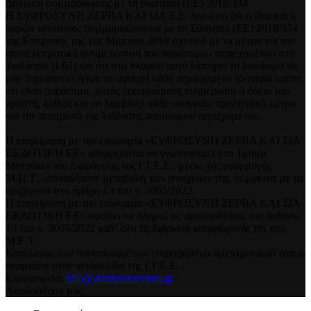
Δήλωση συμμόρφωσης με τη σύσταση (ΕΕ) 2018/334
Η ΕΥΦΡΟΣΥΝΗ ΖΕΡΒΑ ΚΑΙ ΣΙΑ Ε.Ε. δηλώνει ότι η ίδια και ο
παρών ιστότοπος συμμορφώνονται με τη Σύσταση (ΕΕ) 2018/334
της Επιτροπής της 1ης Μαρτίου 2018 σχετικά με τα μέτρα για την
αποτελεσματική αντιμετώπιση του παράνομου περιεχομένου στο
διαδίκτυο (L63) και ότι στο πλαίσιο αυτό διατηρεί το δικαίωμα να
μην δημοσιεύει ή/και να αφαιρεί κάθε περιεχόμενο το οποίο κρίνει
ότι είναι παράνομο, χωρίς προηγούμενη ενημέρωση ή άδεια του
χρήστη, καθώς και να λαμβάνει κάθε αναγκαίο προληπτικό μέτρο
για την αποτροπή της διάδοσης παράνομου περιεχομένου.
Η επιχείρηση με την επωνυμία «ΕΥΦΡΟΣΥΝΗ ΖΕΡΒΑ ΚΑΙ ΣΙΑ
ΕΚΔΟΤΙΚΗ ΕΕ» υποχρεούται να γνωστοποιεί στο Τμήμα
Μητρώων και Διαφάνειας της Γ.Γ.Ε.Ε., μέσω της εφαρμογής
Μ.Η.Τ., οποιαδήποτε μεταβολή των στοιχείων της, σύμφωνα με τα
οριζόμενα στο άρθρο 13 του ν. 5005/2022.
Η επιχείρηση με την επωνυμία «ΕΥΦΡΟΣΥΝΗ ΖΕΡΒΑ ΚΑΙ ΣΙΑ
ΕΚΔΟΤΙΚΗ ΕΕ» οφείλει να πληροί τις προϋποθέσεις του άρθρου
10 του ν. 5005/2022 καθ’ όλη τη διάρκεια καταχώρισής της στο
Μ.Ε.Τ.
Κατάλογος των πιστοποιημένων επιχειρήσεων ηλεκτρονικού τύπου
αναρτάται στην ιστοσελίδα της Γ.Γ.Ε.Ε.
Επικοινωνία:
info@athmonionvima.gr
Ακολούθησε μας