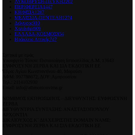
ΛΥΚΟΒΡΥΣΗ-ΠΕΥΚΗ
2202
ΠΕΡΙΦΕΡΕΙΑ
1447
ΚΗΦΙΣΙΑ
1287
ΜΕΛΙΣΣΙΑ-ΠΕΝΤΕΛΗ
1274
Διόνυσος
910
Χαλάνδρι
909
ΕΛΛΑΔΑ-ΚΟΣΜΟΣ
854
Ηράκλειο Αττικής
747
Σχετικά με εμάς
Υπουργείο Τύπου: Πιστοποίηση Ιστοσελίδας Α.Μ. 13643
ΕΥΦΡΟΣΥΝΗ ΖΕΡΒΑ ΚΑΙ ΣΙΑ ΕΚΔΟΤΙΚΗ ΕΕ
Έδρα: Αγίου Κωνσταντίνου 40, Μαρούσι
ΑΦΜ: 997788672, ΔΟΥ: Αμαρουσίου
Τηλ.: 2114102930
Email: info@athmonionvima.gr
ΝΟΜΙΜΟΣ ΕΚΠΡΟΣΩΠΟΣ – ΔΙΕΥΘΥΝΤΗΣ: ΕΥΦΡΟΣΥΝΗ
ΖΕΡΒΑ
ΔΙΕΥΘΥΝΤΡΙΑ ΣΥΝΤΑΞΗΣ: ΑΝΑΣΤΑΣΟΠΟΥΛΟΥ
ΑΡΧΟΝΤΙΑ
ΔΙΚΑΙΟΥΧΟΣ Κ` ΔΙΑΧΕΙΡΙΣΤΗΣ DOMAIN NAME:
ΕΥΦΡΟΣΥΝΗ ΖΕΡΒΑ ΚΑΙ ΣΙΑ ΕΚΔΟΤΙΚΗ ΕΕ