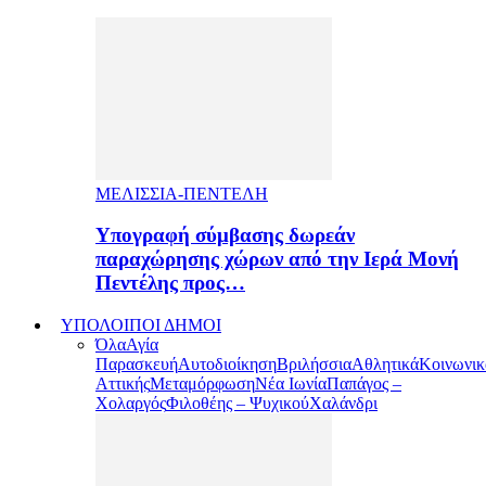
ΜΕΛΙΣΣΙΑ-ΠΕΝΤΕΛΗ
Υπογραφή σύμβασης δωρεάν
παραχώρησης χώρων από την Ιερά Μονή
Πεντέλης προς…
ΥΠΟΛΟΙΠΟΙ ΔΗΜΟΙ
Όλα
Αγία
Παρασκευή
Αυτοδιοίκηση
Βριλήσσια
Αθλητικά
Κοινωνικ
Αττικής
Μεταμόρφωση
Νέα Ιωνία
Παπάγος –
Χολαργός
Φιλοθέης – Ψυχικού
Χαλάνδρι