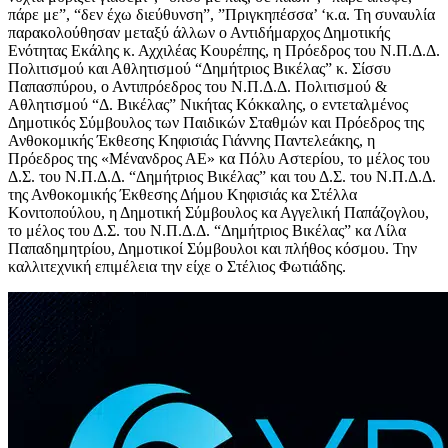
πάρε με”, “δεν έχω διεύθυνση”, ”Πριγκηπέσσα’ ‘κ.α.
Τη συναυλία
παρακολούθησαν μεταξύ άλλων ο Αντιδήμαρχος Δημοτικής
Ενότητας Εκάλης κ. Αχχιλέας Κουρέπης, η Πρόεδρος του Ν.Π.Δ.Δ.
Πολιτισμού και Αθλητισμού “Δημήτριος Βικέλας” κ. Σίσσυ
Παπασπύρου, ο Αντιπρόεδρος του Ν.Π.Δ.Δ. Πολιτισμού &
Αθλητισμού “Δ. Βικέλας” Νικήτας Κόκκαλης, ο εντεταλμένος
Δημοτικός Σύμβουλος των Παιδικών Σταθμών και Πρόεδρος της
Ανθοκομικής Έκθεσης Κηφισιάς Γιάννης Παντελεάκης, η
Πρόεδρος της «Μένανδρος ΑΕ» κα Πόλυ Αστερίου, το μέλος του
Δ.Σ. του Ν.Π.Δ.Δ. “Δημήτριος Βικέλας” και του Δ.Σ. του Ν.Π.Δ.Δ.
της Ανθοκομικής Έκθεσης Δήμου Κηφισιάς κα Στέλλα
Κονιτοπούλου, η Δημοτική Σύμβουλος κα Αγγελική Παπάζογλου,
το μέλος του Δ.Σ. του Ν.Π.Δ.Δ. “Δημήτριος Βικέλας” κα Λίλα
Παπαδημητρίου, Δημοτικοί Σύμβουλοι και πλήθος κόσμου. Την
καλλιτεχνική επιμέλεια την είχε ο Στέλιος Φωτιάδης.