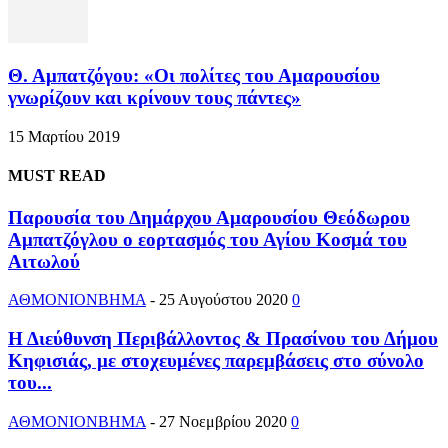
Θ. Αμπατζόγου: «Οι πολίτες του Αμαρουσίου
γνωρίζουν και κρίνουν τους πάντες»
15 Μαρτίου 2019
MUST READ
Παρουσία του Δημάρχου Αμαρουσίου Θεόδωρου
Αμπατζόγλου ο εορτασμός του Αγίου Κοσμά του
Αιτωλού
ΑΘΜΟΝΙΟΝΒΗΜΑ
-
25 Αυγούστου 2020
0
Η Διεύθυνση Περιβάλλοντος & Πρασίνου του Δήμου
Κηφισιάς, με στοχευμένες παρεμβάσεις στο σύνολο
του...
ΑΘΜΟΝΙΟΝΒΗΜΑ
-
27 Νοεμβρίου 2020
0