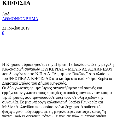
ΚΗΦΙΣΙΑ
Από
ΑΘΜΟΝΙΟΝΒΗΜΑ
-
22 Ιουλίου 2019
0
Η Κηφισιά μύρισε γιασεμί την Πέμπτη 18 Ιουλίου από την μεγάλη
Καλοκαιρινή συναυλία ΓΛΥΚΕΡΙΑΣ – ΜΕΛΙΝΑΣ ΑΣΛΑΝΙΔΟΥ
που διοργάνωσε το Ν.Π.Δ.Δ. “Δημήτριος Βικέλας” στο πλαίσιο
του ΦΕΣΤΙΒΑΛ ΚΗΦΙΣΙΑΣ στο κατάμεστο από κόσμο Ζηρίνειο
Δημοτικό Στάδιο του Δήμου Κηφισιάς.
Οι δύο γνωστές ερμηνεύτριες συναντήθηκαν επί σκηνής και
ερμήνευσαν γνωστές τους επιτυχίες οι οποίες μάγεψαν τον κόσμο
της Κηφισιάς που τραγουδούσε μαζί τους σε όλη σχεδόν την
συναυλία. Σε μια υπέροχη καλοκαιρινή βραδιά Γλυκερία και
Μελίνα Ασλανίδου παρουσίασαν ένα ξεχωριστό αυθεντικό
ψυχαγωγικό πρόγραμμα με τις μεγαλύτερες επιτυχίες όπως ”η
νύχτα μυρίζει γιασεμί”, ”όπου με πας, σε πάω..”, “πάρε απόψε,