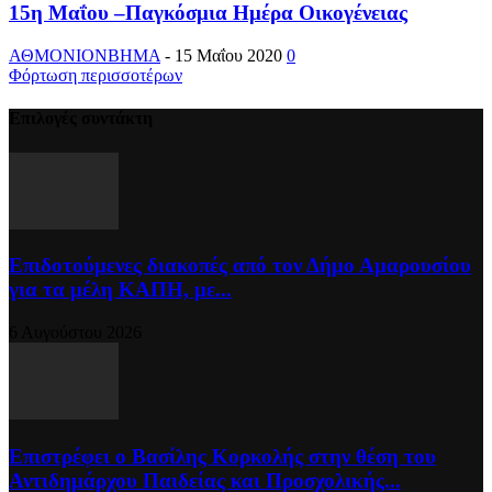
15η Μαΐου –Παγκόσμια Ημέρα Οικογένειας
ΑΘΜΟΝΙΟΝΒΗΜΑ
-
15 Μαΐου 2020
0
Φόρτωση περισσοτέρων
Επιλογές συντάκτη
Επιδοτούμενες διακοπές από τον Δήμο Αμαρουσίου
για τα μέλη ΚΑΠΗ, με...
6 Αυγούστου 2026
Επιστρέφει ο Βασίλης Κορκολής στην θέση του
Αντιδημάρχου Παιδείας και Προσχολικής...