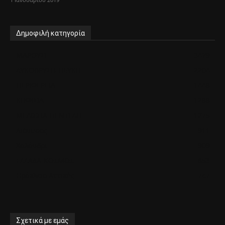
Δημοφιλή κατηγορία
ΜΑΡΟΥΣΙ
3479
ΛΥΚΟΒΡΥΣΗ-ΠΕΥΚΗ
2204
ΠΕΡΙΦΕΡΕΙΑ
1448
ΚΗΦΙΣΙΑ
1288
ΜΕΛΙΣΣΙΑ-ΠΕΝΤΕΛΗ
1275
Διόνυσος
911
Χαλάνδρι
909
ΕΛΛΑΔΑ-ΚΟΣΜΟΣ
853
Ηράκλειο Αττικής
747
Σχετικά με εμάς