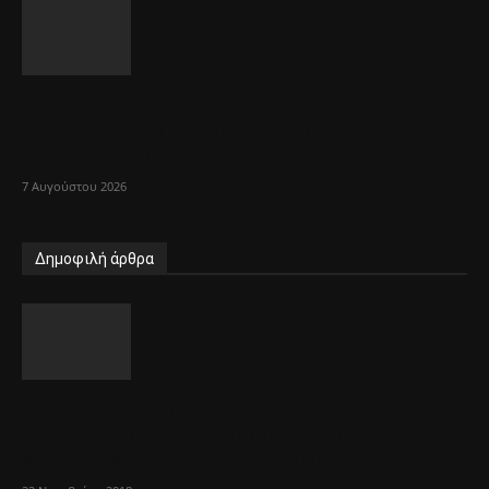
Με λαμπρότητα ο εορτασμός της
Μεταμόρφωσης του Σωτήρος στον
ομώνυμο Ιερό...
7 Αυγούστου 2026
Δημοφιλή άρθρα
Δήλωση υποψήφιου Δημάρχου
Αμαρουσίου Γ. Νικολαράκου για το
ενδεχόμενο μετεγκατάστασης του...