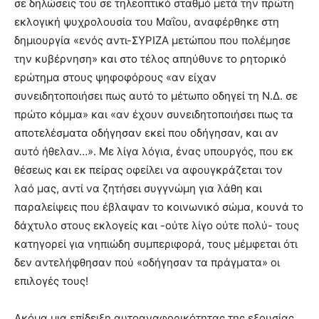
σε δηλώσεις του σε τηλεοπτικό σταθμό μετά την πρώτη
εκλογική ψυχρολουσία του Μαΐου, αναφέρθηκε στη
δημιουργία «ενός αντι-ΣΥΡΙΖΑ μετώπου που πολέμησε
την κυβέρνηση» και στο τέλος απηύθυνε το ρητορικό
ερώτημα στους ψηφοφόρους «αν είχαν
συνειδητοποιήσει πως αυτό το μέτωπο οδηγεί τη Ν.Δ. σε
πρώτο κόμμα» και «αν έχουν συνειδητοποιήσει πως τα
αποτελέσματα οδήγησαν εκεί που οδήγησαν, και αν
αυτό ήθελαν…». Με λίγα λόγια, ένας υπουργός, που εκ
θέσεως και εκ πείρας οφείλει να αφουγκράζεται τον
λαό μας, αντί να ζητήσει συγγνώμη για λάθη και
παραλείψεις που έβλαψαν το κοινωνικό σώμα, κουνά το
δάχτυλο στους εκλογείς και -ούτε λίγο ούτε πολύ- τους
κατηγορεί για νηπιώδη συμπεριφορά, τους μέμφεται ότι
δεν αντελήφθησαν πού «οδήγησαν τα πράγματα» οι
επιλογές τους!
Ακόμα μια επίδειξη αυτοαναφορικότητας της εξουσίας