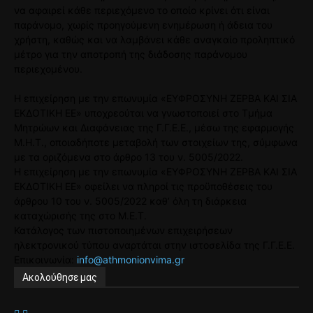
να αφαιρεί κάθε περιεχόμενο το οποίο κρίνει ότι είναι
παράνομο, χωρίς προηγούμενη ενημέρωση ή άδεια του
χρήστη, καθώς και να λαμβάνει κάθε αναγκαίο προληπτικό
μέτρο για την αποτροπή της διάδοσης παράνομου
περιεχομένου.
Η επιχείρηση με την επωνυμία «ΕΥΦΡΟΣΥΝΗ ΖΕΡΒΑ ΚΑΙ ΣΙΑ
ΕΚΔΟΤΙΚΗ ΕΕ» υποχρεούται να γνωστοποιεί στο Τμήμα
Μητρώων και Διαφάνειας της Γ.Γ.Ε.Ε., μέσω της εφαρμογής
Μ.Η.Τ., οποιαδήποτε μεταβολή των στοιχείων της, σύμφωνα
με τα οριζόμενα στο άρθρο 13 του ν. 5005/2022.
Η επιχείρηση με την επωνυμία «ΕΥΦΡΟΣΥΝΗ ΖΕΡΒΑ ΚΑΙ ΣΙΑ
ΕΚΔΟΤΙΚΗ ΕΕ» οφείλει να πληροί τις προϋποθέσεις του
άρθρου 10 του ν. 5005/2022 καθ’ όλη τη διάρκεια
καταχώρισής της στο Μ.Ε.Τ.
Κατάλογος των πιστοποιημένων επιχειρήσεων
ηλεκτρονικού τύπου αναρτάται στην ιστοσελίδα της Γ.Γ.Ε.Ε.
Επικοινωνία:
info@athmonionvima.gr
Ακολούθησε μας