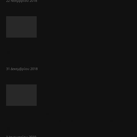
22 Νοεμβρίου 2018
Απάντηση της Διοίκησης του Δήμου
Αμαρουσίου προς το Δημοτικό Σύμβουλο
Κ....
31 Δεκεμβρίου 2018
Ακόμη μία συνεργασία του Θεόδωρου
Αμπατζόγλου στον συνδυασμό ¨Μαρούσι
Ανθρώπινη Πόλη-Νέα...
1 Ιανουαρίου 2019