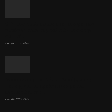
Ο Δήμος Βριλησσίων στο πλευρό των
πυρόπληκτων συμπολιτών μας στην
Δυτική...
7 Αυγούστου 2026
Ανακοίνωση του Δήμου Λυκόβρυσης –
Πεύκης για τα προληπτικά μέτρα
αντιμετώπισης...
7 Αυγούστου 2026