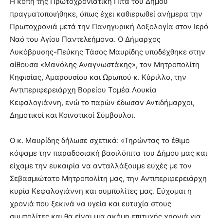
Η κοπή της Πρωτοχρονιάτικη Πίτα του Δήμου
πραγματοποιήθηκε, όπως έχει καθιερωθεί ανήμερα την
Πρωτοχρονιά μετά την Πανηγυρική Δοξολογία στον Ιερό
Ναό του Αγίου Παντελεήμονα. Ο Δήμαρχος
Λυκόβρυσης-Πεύκης Τάσος Μαυρίδης υποδέχθηκε στην
αίθουσα «Μανόλης Αναγνωστάκης», τον Μητροπολίτη
Κηφισίας, Αμαρουσίου και Ωρωπού κ. Κύριλλο, την
Αντιπεριφερειάρχη Βορείου Τομέα Λουκία
Κεφαλογιάννη, ενώ το παρών έδωσαν Αντιδήμαρχοι,
Δημοτικοί και Κοινοτικοί Σύμβουλοι.
Ο κ. Μαυρίδης δήλωσε σχετικά: «Τηρώντας το έθιμο
κόψαμε την παραδοσιακή βασιλόπιτα του Δήμου μας και
είχαμε την ευκαιρία να ανταλλάξουμε ευχές με τον
Σεβασμιώτατο Μητροπολίτη μας, την Αντιπεριφερειάρχη
κυρία Κεφαλογιάννη και συμπολίτες μας. Εύχομαι η
χρονιά που ξεκινά να υγεία και ευτυχία στους
συμπολίτες και θα είναι μια ακόμη επιτυχής χρονιά για