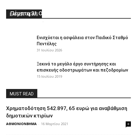
Αμαρουσίου για τον καρκίνο του μαστού, την
Πέμπτη 31 Οκτωβρίου 2019
LATEST NEWS
ΑΘΜΟΝΙΟΝΒΗΜΑ
-
22 Οκτωβρίου 2019
0
Ενισχύεται η ασφάλεια στον Παιδικό Σταθμό
Πεντέλης
31 Ιουλίου 2026
Ξεκινά το μεγάλο έργο συντήρησης και
επισκευής οδοστρωμάτων και πεζοδρομίων
15 Ιουλίου 2019
MUST READ
Χρηματοδότηση 542.897, 65 ευρώ για αναβάθμιση
δημοτικών κτιρίων
ΑΘΜΟΝΙΟΝΒΗΜΑ
-
16 Μαρτίου 2021
0