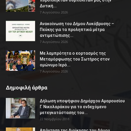
πυρόπληκτων συμπολιτών μας στην
Δυτική...
7 Αυγούστου 2026
Ανακοίνωση του Δήμου Λυκόβρυσης –
Πεύκης για τα προληπτικά μέτρα
αντιμετώπισης...
7 Αυγούστου 2026
Με λαμπρότητα ο εορτασμός της
Μεταμόρφωσης του Σωτήρος στον
ομώνυμο Ιερό...
7 Αυγούστου 2026
Δημοφιλή άρθρα
Δήλωση υποψήφιου Δημάρχου Αμαρουσίου
Γ. Νικολαράκου για το ενδεχόμενο
μετεγκατάστασης του...
22 Νοεμβρίου 2018
Απάντηση της Διοίκησης του Δήμου