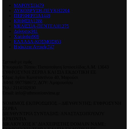
ΜΑΡΟΥΣΙ
3479
ΛΥΚΟΒΡΥΣΗ-ΠΕΥΚΗ
2204
ΠΕΡΙΦΕΡΕΙΑ
1448
ΚΗΦΙΣΙΑ
1288
ΜΕΛΙΣΣΙΑ-ΠΕΝΤΕΛΗ
1275
Διόνυσος
911
Χαλάνδρι
909
ΕΛΛΑΔΑ-ΚΟΣΜΟΣ
853
Ηράκλειο Αττικής
747
Σχετικά με εμάς
Υπουργείο Τύπου: Πιστοποίηση Ιστοσελίδας Α.Μ. 13643
ΕΥΦΡΟΣΥΝΗ ΖΕΡΒΑ ΚΑΙ ΣΙΑ ΕΚΔΟΤΙΚΗ ΕΕ
Έδρα: Αγίου Κωνσταντίνου 40, Μαρούσι
ΑΦΜ: 997788672, ΔΟΥ: Αμαρουσίου
Τηλ.: 2114102930
Email: info@athmonionvima.gr
ΝΟΜΙΜΟΣ ΕΚΠΡΟΣΩΠΟΣ – ΔΙΕΥΘΥΝΤΗΣ: ΕΥΦΡΟΣΥΝΗ
ΖΕΡΒΑ
ΔΙΕΥΘΥΝΤΡΙΑ ΣΥΝΤΑΞΗΣ: ΑΝΑΣΤΑΣΟΠΟΥΛΟΥ
ΑΡΧΟΝΤΙΑ
ΔΙΚΑΙΟΥΧΟΣ Κ` ΔΙΑΧΕΙΡΙΣΤΗΣ DOMAIN NAME: