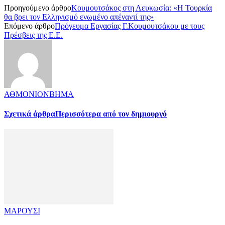
Προηγούμενο άρθρο
Κουμουτσάκος στη Λευκωσία: «Η Τουρκία
θα βρει τον Ελληνισμό ενωμένο απέναντί της»
Επόμενο άρθρο
Πρόγευμα Εργασίας Γ.Κουμουτσάκου με τους
Πρέσβεις της Ε.Ε.
ΑΘΜΟΝΙΟΝΒΗΜΑ
Σχετικά άρθρα
Περισσότερα από τον δημιουργό
ΜΑΡΟΥΣΙ