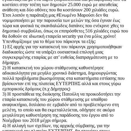
κοστίσει στην τσέπη των δημοτών 25.000 ευρώ με απευθείας
ανάθεση και δύο οθόνες που θα κοστίσουν 200 χιλιάδες ευρώ.
Έτσι λοιπόν η παράταξη μας #Ενωμένο Μαρούσι δεν θα
νομιμοποιήσει με την παρουσία των μελών της όσα έγιναν έως
τώρα και φυσικά τις σκανδαλώδεις δαπάνες που ενέκρινε χθες το
δημοτικό συμβούλιο, όπως οι επιπρόσθετες 516 χιλιάδες ευρώ που
θα δοθούν σε ιδιωτική εταιρεία security για ένα μόλις χρόνο!
Υπενθυμίζουμε για το θέμα του πάρκινγκ τα εξής:
1) Εξ αρχής για την κατασκευή του πάρκινγκ χρησιμοποιήθηκαν
διαδικασίες ώστε να υπάρξει ουσιαστικά επιλογή μιας
συγκεκριμένης εταιρίας με απ’ ευθείας διαπραγμάτευση με το
δήμαρχο.
2) Η κατασκευή του χώρου στάθμευσης καθυστέρησε
αδικαιολόγητα για μεγάλο χρονικό διάστημα, δημιουργώντας
πολλά προβλήματα βιωσιμότητας στα καταστήματα εστίασης που
βρίσκονταν επί της πλατείας ΕΥΤΕΡΠΗΣ αλλά και στους γύρω
εμπορικούς δρόμους (π.χ Δήμητρος)
3) Η προσπάθεια της διοίκησης Πατούλη να προικοδοτήσει την
εταιρία κατασκευής του χώρου στάθμευσης με υπαίθριο
αναψυκτήριο, διπλάσιο σε εμβαδόν από το προβλεπόμενο στη
μελέτη, το οποίο και θα εκμεταλλεύεται, οδήγησε σε ακόμα
μεγαλύτερη καθυστέρηση της παράδοσης του έργου από το
Νοέμβριο του 2018 μέχρι σήμερα.
4) Η αλλαγή των σχεδίων, της αρχικής σύμβασης, για την
κατασκευή της πλατείας ΕΥΤΕΡΠΗΣ, θα στοιχίσει στους