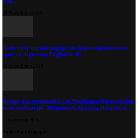
του...
22 Νοεμβρίου 2018
Απάντηση της Διοίκησης του Δήμου Αμαρουσίου
προς το Δημοτικό Σύμβουλο Κ....
31 Δεκεμβρίου 2018
Ακόμη μία συνεργασία του Θεόδωρου Αμπατζόγλου
στον συνδυασμό ¨Μαρούσι Ανθρώπινη Πόλη-Νέα...
1 Ιανουαρίου 2019
Δημοφιλή κατηγορία