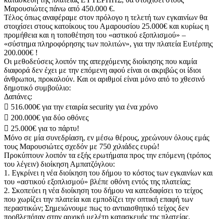
Μαρουσιώτες πάνω από 450.000 €.
Τέλος όπως αναφέραμε στον πρόλογο η τελετή των εγκαινίων θα
στοιχίσει στους κατοίκους του Αμαρουσίου 25.000€ και κυρίως η
προμήθεια και η τοποθέτηση του «αστικού εξοπλισμού» –
«σύστημα πληροφόρησης των πολιτών», για την πλατεία Ευτέρπης
200.000€ !
Οι μεθοδεύσεις λοιπόν της απερχόμενης διοίκησης που καμία
διαφορά δεν έχει με την επόμενη αφού είναι οι ακριβώς οι ίδιοι
άνθρωποι, προκαλούν. Και οι αριθμοί είναι μόνο από το χθεσινό
δημοτικό συμβούλιο:
Δαπάνες:
 516.000€ για την εταιρία security για ένα χρόνο
 200.000€ για δύο οθόνες
 25.000€ για το πάρτυ!
Μόνο σε μία συνεδρίαση, εν μέσω θέρους, χρεώνουν όλους εμάς
τους Μαρουσιώτες σχεδόν με 750 χιλιάδες ευρώ!
Προκύπτουν λοιπόν τα εξής ερωτήματα προς την επόμενη (τρόπος
του λέγειν) διοίκηση Αμπατζόγλου:
1. Εγκρίνει η νέα διοίκηση του δήμου το κόστος των εγκαινίων και
του «αστικού εξοπλισμού» βλέπε οθόνη εντός της πλατείας;
2. Σκοπεύει η νέα διοίκηση του δήμου να κατεδαφίσει το τείχος
που χωρίζει την πλατεία και εμποδίζει την οπτική επαφή των
περαστικών; Σημειώνουμε πως το αντιαισθητικό τείχος δεν
προβλεπόταν στην αρχική μελέτη κατασκευής της πλατείας.