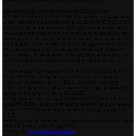
ΕΥΦΡΟΣΥΝΗ ΖΕΡΒΑ ΚΑΙ ΣΙΑ ΕΚΔΟΤΙΚΗ ΕΕ
Δήλωση συμμόρφωσης με τη σύσταση (ΕΕ) 2018/334
Η ΕΥΦΡΟΣΥΝΗ ΖΕΡΒΑ ΚΑΙ ΣΙΑ Ε.Ε. δηλώνει ότι η ίδια και ο
παρών ιστότοπος συμμορφώνονται με τη Σύσταση (ΕΕ) 2018/334
της Επιτροπής της 1ης Μαρτίου 2018 σχετικά με τα μέτρα για την
αποτελεσματική αντιμετώπιση του παράνομου περιεχομένου στο
διαδίκτυο (L63) και ότι στο πλαίσιο αυτό διατηρεί το δικαίωμα να
μην δημοσιεύει ή/και να αφαιρεί κάθε περιεχόμενο το οποίο κρίνει
ότι είναι παράνομο, χωρίς προηγούμενη ενημέρωση ή άδεια του
χρήστη, καθώς και να λαμβάνει κάθε αναγκαίο προληπτικό μέτρο
για την αποτροπή της διάδοσης παράνομου περιεχομένου.
Η επιχείρηση με την επωνυμία «ΕΥΦΡΟΣΥΝΗ ΖΕΡΒΑ ΚΑΙ ΣΙΑ
ΕΚΔΟΤΙΚΗ ΕΕ» υποχρεούται να γνωστοποιεί στο Τμήμα
Μητρώων και Διαφάνειας της Γ.Γ.Ε.Ε., μέσω της εφαρμογής
Μ.Η.Τ., οποιαδήποτε μεταβολή των στοιχείων της, σύμφωνα με τα
οριζόμενα στο άρθρο 13 του ν. 5005/2022.
Η επιχείρηση με την επωνυμία «ΕΥΦΡΟΣΥΝΗ ΖΕΡΒΑ ΚΑΙ ΣΙΑ
ΕΚΔΟΤΙΚΗ ΕΕ» οφείλει να πληροί τις προϋποθέσεις του άρθρου
10 του ν. 5005/2022 καθ’ όλη τη διάρκεια καταχώρισής της στο
Μ.Ε.Τ.
Κατάλογος των πιστοποιημένων επιχειρήσεων ηλεκτρονικού τύπου
αναρτάται στην ιστοσελίδα της Γ.Γ.Ε.Ε.
Επικοινωνία:
info@athmonionvima.gr