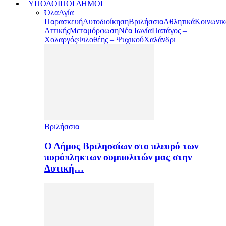
ΥΠΟΛΟΙΠΟΙ ΔΗΜΟΙ
Όλα
Αγία
Παρασκευή
Αυτοδιοίκηση
Βριλήσσια
Αθλητικά
Κοινωνικ
Αττικής
Μεταμόρφωση
Νέα Ιωνία
Παπάγος –
Χολαργός
Φιλοθέης – Ψυχικού
Χαλάνδρι
Βριλήσσια
Ο Δήμος Βριλησσίων στο πλευρό των
πυρόπληκτων συμπολιτών μας στην
Δυτική…