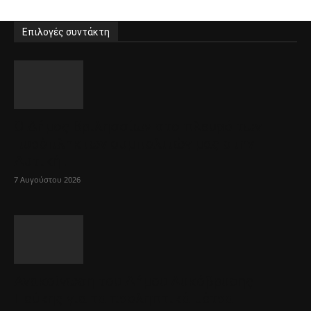
Επιλογές συντάκτη
Ο Δήμος Βριλησσίων στο πλευρό των
πυρόπληκτων συμπολιτών μας στην
Δυτική...
7 Αυγούστου 2026
Ανακοίνωση του Δήμου Λυκόβρυσης –
Πεύκης για τα προληπτικά μέτρα