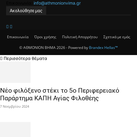
Επικοινωνία:
info@athmonionvima.gr
Ακολούθησε μας
Επικοινωνία
Όροι χρήσης
Πολιτική Απορρήτου
Σχετικά με εμάς
© ΑΘΜΟΝΙΟΝ ΒΗΜΑ 2026 - Powered by
Brandex Hellas™
Περισσότερα θέματα
Νέο φιλόξενο στέκι το 5ο Περιφερειακό
Παράρτημα ΚΑΠΗ Αγίας Φιλοθέης
7 Νοεμβρίου 2024