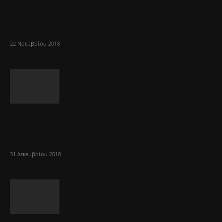
Δήλωση υποψήφιου Δημάρχου
Αμαρουσίου Γ. Νικολαράκου για το
ενδεχόμενο μετεγκατάστασης του...
22 Νοεμβρίου 2018
Απάντηση της Διοίκησης του Δήμου
Αμαρουσίου προς το Δημοτικό Σύμβουλο
Κ....
31 Δεκεμβρίου 2018