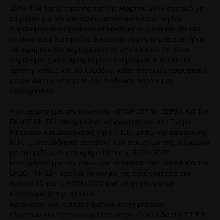
2018/334 της Επιτροπής της 1ης Μαρτίου 2018 σχετικά με
τα μέτρα για την αποτελεσματική αντιμετώπιση του
παράνομου περιεχομένου στο διαδίκτυο (L63) και ότι στο
πλαίσιο αυτό διατηρεί το δικαίωμα να μην δημοσιεύει ή/και
να αφαιρεί κάθε περιεχόμενο το οποίο κρίνει ότι είναι
παράνομο, χωρίς προηγούμενη ενημέρωση ή άδεια του
χρήστη, καθώς και να λαμβάνει κάθε αναγκαίο προληπτικό
μέτρο για την αποτροπή της διάδοσης παράνομου
περιεχομένου.
Η επιχείρηση με την επωνυμία «ΕΥΦΡΟΣΥΝΗ ΖΕΡΒΑ ΚΑΙ ΣΙΑ
ΕΚΔΟΤΙΚΗ ΕΕ» υποχρεούται να γνωστοποιεί στο Τμήμα
Μητρώων και Διαφάνειας της Γ.Γ.Ε.Ε., μέσω της εφαρμογής
Μ.Η.Τ., οποιαδήποτε μεταβολή των στοιχείων της, σύμφωνα
με τα οριζόμενα στο άρθρο 13 του ν. 5005/2022.
Η επιχείρηση με την επωνυμία «ΕΥΦΡΟΣΥΝΗ ΖΕΡΒΑ ΚΑΙ ΣΙΑ
ΕΚΔΟΤΙΚΗ ΕΕ» οφείλει να πληροί τις προϋποθέσεις του
άρθρου 10 του ν. 5005/2022 καθ’ όλη τη διάρκεια
καταχώρισής της στο Μ.Ε.Τ.
Κατάλογος των πιστοποιημένων επιχειρήσεων
ηλεκτρονικού τύπου αναρτάται στην ιστοσελίδα της Γ.Γ.Ε.Ε.