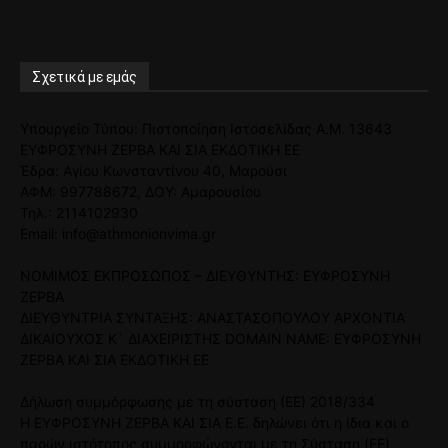
Σχετικά με εμάς
Υπουργείο Τύπου: Πιστοποίηση Ιστοσελίδας Α.Μ. 13643
ΕΥΦΡΟΣΥΝΗ ΖΕΡΒΑ ΚΑΙ ΣΙΑ ΕΚΔΟΤΙΚΗ ΕΕ
Έδρα: Αγίου Κωνσταντίνου 40, Μαρούσι
ΑΦΜ: 997788672, ΔΟΥ: Αμαρουσίου
Τηλ.: 2114102930
Email: info@athmonionvima.gr
ΝΟΜΙΜΟΣ ΕΚΠΡΟΣΩΠΟΣ – ΔΙΕΥΘΥΝΤΗΣ: ΕΥΦΡΟΣΥΝΗ
ΖΕΡΒΑ
ΔΙΕΥΘΥΝΤΡΙΑ ΣΥΝΤΑΞΗΣ: ΑΝΑΣΤΑΣΟΠΟΥΛΟΥ ΑΡΧΟΝΤΙΑ
ΔΙΚΑΙΟΥΧΟΣ Κ` ΔΙΑΧΕΙΡΙΣΤΗΣ DOMAIN NAME: ΕΥΦΡΟΣΥΝΗ
ΖΕΡΒΑ ΚΑΙ ΣΙΑ ΕΚΔΟΤΙΚΗ ΕΕ
Δήλωση συμμόρφωσης με τη σύσταση (ΕΕ) 2018/334
Η ΕΥΦΡΟΣΥΝΗ ΖΕΡΒΑ ΚΑΙ ΣΙΑ Ε.Ε. δηλώνει ότι η ίδια και ο
παρών ιστότοπος συμμορφώνονται με τη Σύσταση (ΕΕ)