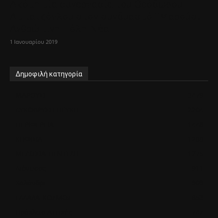
Ακόμη μία συνεργασία του Θεόδωρου
Αμπατζόγλου στον συνδυασμό ¨Μαρούσι
Ανθρώπινη Πόλη-Νέα...
1 Ιανουαρίου 2019
Δημοφιλή κατηγορία
ΜΑΡΟΥΣΙ
3479
ΛΥΚΟΒΡΥΣΗ-ΠΕΥΚΗ
2204
ΠΕΡΙΦΕΡΕΙΑ
1448
ΚΗΦΙΣΙΑ
1288
ΜΕΛΙΣΣΙΑ-ΠΕΝΤΕΛΗ
1275
Διόνυσος
911
Χαλάνδρι
909
ΕΛΛΑΔΑ-ΚΟΣΜΟΣ
853
Ηράκλειο Αττικής
747