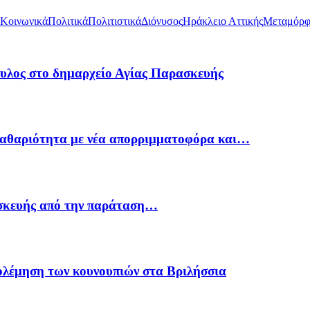
Κοινωνικά
Πολιτικά
Πολιτιστικά
Διόνυσος
Ηράκλειο Αττικής
Μεταμόρ
υλος στο δημαρχείο Αγίας Παρασκευής
Καθαριότητα με νέα απορριμματοφόρα και…
ασκευής από την παράταση…
ολέμηση των κουνουπιών στα Βριλήσσια