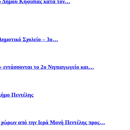
υ Δήμου Κηφισιάς κατά τον…
 Δημοτικό Σχολείο – 3ο…
ντάσσονται το 2ο Νηπιαγωγείο και…
Δήμο Πεντέλης
χώρων από την Ιερά Μονή Πεντέλης προς…