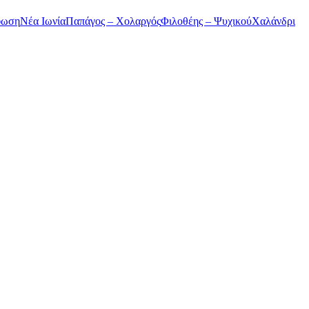
φωση
Νέα Ιωνία
Παπάγος – Χολαργός
Φιλοθέης – Ψυχικού
Χαλάνδρι