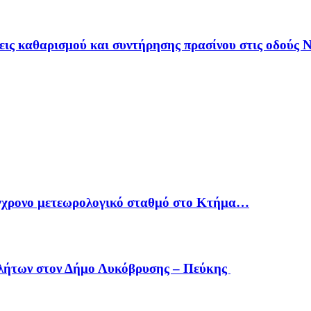
ις καθαρισμού και συντήρησης πρασίνου στις οδούς
γχρονο μετεωρολογικό σταθμό στο Κτήμα…
οβλήτων στον Δήμο Λυκόβρυσης – Πεύκης