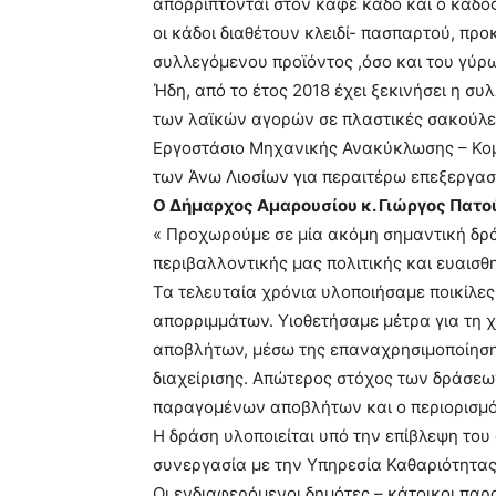
απορρίπτονται στον καφέ κάδο και ο κάδος
οι κάδοι διαθέτουν κλειδί- πασπαρτού, πρ
συλλεγόμενου προϊόντος ,όσο και του γύρ
Ήδη, από το έτος 2018 έχει ξεκινήσει η 
των λαϊκών αγορών σε πλαστικές σακούλες
Εργοστάσιο Μηχανικής Ανακύκλωσης – Κομπ
των Άνω Λιοσίων για περαιτέρω επεξεργασ
Ο Δήμαρχος Αμαρουσίου κ. Γιώργος Πατο
« Προχωρούμε σε μία ακόμη σημαντική δρά
περιβαλλοντικής μας πολιτικής και ευαισθ
Τα τελευταία χρόνια υλοποιήσαμε ποικίλες
απορριμμάτων. Υιοθετήσαμε μέτρα για τη
αποβλήτων, μέσω της επαναχρησιμοποίηση
διαχείρισης. Απώτερος στόχος των δράσεων
παραγομένων αποβλήτων και ο περιορισμό
Η δράση υλοποιείται υπό την επίβλεψη το
συνεργασία με την Υπηρεσία Καθαριότητας
Οι ενδιαφερόμενοι δημότες – κάτοικοι πα