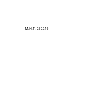
Μ.Η.Τ. 232216