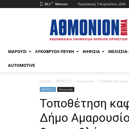
C
28.2
Παρασκευή, 7 Αυγούστου, 2026
Marousi
ΑΘΜΟΝΙΟΝ
ΒΗΜΑ
ΜΑΡΟΥΣΙ
ΛΥΚΟΒΡΥΣΗ-ΠΕΥΚΗ
ΚΗΦΙΣΙΑ
ΜΕΛΙΣΣΙΑ
AUTOMOTIVE
Αρχική
ΜΑΡΟΥΣΙ
Κοινωνικά
Τοποθέτηση καφέ 
ΜΑΡΟΥΣΙ
Κοινωνικά
Τοποθέτηση καφ
Δήμο Αμαρουσίο