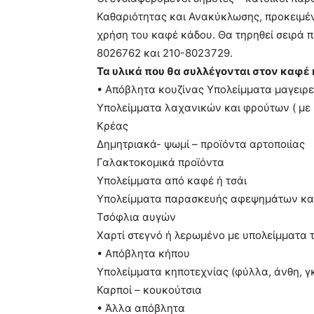
Καθαριότητας και Ανακύκλωσης, προκειμέν
χρήση του καφέ κάδου. Θα τηρηθεί σειρά 
8026762 και 210-8023729.
Τα υλικά που θα συλλέγονται στον καφέ 
• Απόβλητα κουζίνας Υπολείμματα μαγειρ
Υπολείμματα λαχανικών και φρούτων ( με 
Κρέας
Δημητριακά- ψωμί – προϊόντα αρτοποιίας
Γαλακτοκομικά προϊόντα
Υπολείμματα από καφέ ή τσάι
Υπολείμματα παρασκευής αφεψημάτων και 
Τσόφλια αυγών
Χαρτί στεγνό ή λερωμένο με υπολείμματα 
• Απόβλητα κήπου
Υπολείμματα κηποτεχνίας (φύλλα, άνθη, γ
Καρποί – κουκούτσια
• Άλλα απόβλητα