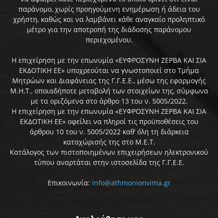
παράνομο, χωρίς προηγούμενη ενημέρωση ή άδεια του
χρήστη, καθώς και να λαμβάνει κάθε αναγκαίο προληπτικό
μέτρο για την αποτροπή της διάδοσης παράνομου
περιεχομένου.
Η επιχείρηση με την επωνυμία «ΕΥΦΡΟΣΥΝΗ ΖΕΡΒΑ ΚΑΙ ΣΙΑ
ΕΚΔΟΤΙΚΗ ΕΕ» υποχρεούται να γνωστοποιεί στο Τμήμα
Μητρώων και Διαφάνειας της Γ.Γ.Ε.Ε., μέσω της εφαρμογής
Μ.Η.Τ., οποιαδήποτε μεταβολή των στοιχείων της, σύμφωνα
με τα οριζόμενα στο άρθρο 13 του ν. 5005/2022.
Η επιχείρηση με την επωνυμία «ΕΥΦΡΟΣΥΝΗ ΖΕΡΒΑ ΚΑΙ ΣΙΑ
ΕΚΔΟΤΙΚΗ ΕΕ» οφείλει να πληροί τις προϋποθέσεις του
άρθρου 10 του ν. 5005/2022 καθ’ όλη τη διάρκεια
καταχώρισής της στο Μ.Ε.Τ.
Κατάλογος των πιστοποιημένων επιχειρήσεων ηλεκτρονικού
τύπου αναρτάται στην ιστοσελίδα της Γ.Γ.Ε.Ε.
Επικοινωνία:
info@athmonionvima.gr