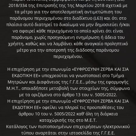
2018/334 της Επιτροπής της 1ης Μαρτίου 2018 σχετικά με
τα μέτρα για την αποτελεσματική αντιμετώπιση του
παράνομου περιεχομένου στο διαδίκτυο (L63) και ότι στο
πλαίσιο αυτό διατηρεί το δικαίωμα να μην δημοσιεύει ή/και
να αφαιρεί κάθε περιεχόμενο το οποίο κρίνει ότι είναι
παράνομο, χωρίς προηγούμενη ενημέρωση ή άδεια του
χρήστη, καθώς και να λαμβάνει κάθε αναγκαίο προληπτικό
μέτρο για την αποτροπή της διάδοσης παράνομου
περιεχομένου.
Η επιχείρηση με την επωνυμία «ΕΥΦΡΟΣΥΝΗ ΖΕΡΒΑ ΚΑΙ ΣΙΑ
ΕΚΔΟΤΙΚΗ ΕΕ» υποχρεούται να γνωστοποιεί στο Τμήμα
Μητρώων και Διαφάνειας της Γ.Γ.Ε.Ε., μέσω της εφαρμογής
Μ.Η.Τ., οποιαδήποτε μεταβολή των στοιχείων της, σύμφωνα
με τα οριζόμενα στο άρθρο 13 του ν. 5005/2022.
Η επιχείρηση με την επωνυμία «ΕΥΦΡΟΣΥΝΗ ΖΕΡΒΑ ΚΑΙ ΣΙΑ
ΕΚΔΟΤΙΚΗ ΕΕ» οφείλει να πληροί τις προϋποθέσεις του
άρθρου 10 του ν. 5005/2022 καθ’ όλη τη διάρκεια
καταχώρισής της στο Μ.Ε.Τ.
Κατάλογος των πιστοποιημένων επιχειρήσεων ηλεκτρονικού
τύπου αναρτάται στην ιστοσελίδα της Γ.Γ.Ε.Ε.