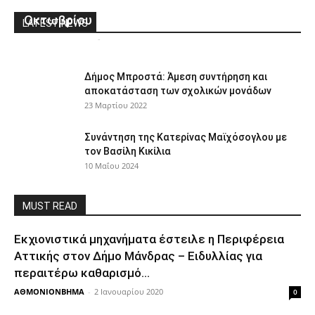
1o Street Art Festival στο Χαλάνδρι – 29 & 30
Οκτωβρίου
LATEST NEWS
ΑΘΜΟΝΙΟΝΒΗΜΑ
-
14 Οκτωβρίου 2022
0
Δήμος Μπροστά: Άμεση συντήρηση και
αποκατάσταση των σχολικών μονάδων
23 Μαρτίου 2022
Συνάντηση της Κατερίνας Μαϊχόσογλου με
τον Βασίλη Κικίλια
10 Μαΐου 2024
MUST READ
Εκχιονιστικά μηχανήματα έστειλε η Περιφέρεια
Αττικής στον Δήμο Μάνδρας – Ειδυλλίας για
περαιτέρω καθαρισμό...
ΑΘΜΟΝΙΟΝΒΗΜΑ
-
2 Ιανουαρίου 2020
0