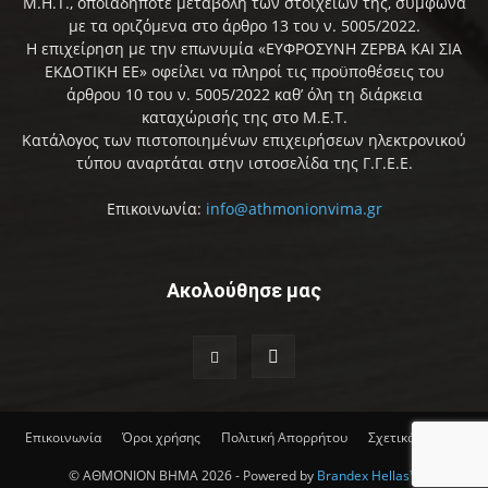
Μ.Η.Τ., οποιαδήποτε μεταβολή των στοιχείων της, σύμφωνα
με τα οριζόμενα στο άρθρο 13 του ν. 5005/2022.
Η επιχείρηση με την επωνυμία «ΕΥΦΡΟΣΥΝΗ ΖΕΡΒΑ ΚΑΙ ΣΙΑ
ΕΚΔΟΤΙΚΗ ΕΕ» οφείλει να πληροί τις προϋποθέσεις του
άρθρου 10 του ν. 5005/2022 καθ’ όλη τη διάρκεια
καταχώρισής της στο Μ.Ε.Τ.
Κατάλογος των πιστοποιημένων επιχειρήσεων ηλεκτρονικού
τύπου αναρτάται στην ιστοσελίδα της Γ.Γ.Ε.Ε.
Επικοινωνία:
info@athmonionvima.gr
Ακολούθησε μας
Επικοινωνία
Όροι χρήσης
Πολιτική Απορρήτου
Σχετικά με εμάς
© ΑΘΜΟΝΙΟΝ ΒΗΜΑ 2026 - Powered by
Brandex Hellas™