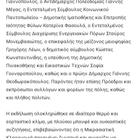
Γιαννόπουλος, ο Αντιδήμαρχος Πολεοδομίας Γιάννης
Μέγας, η Εντεταλμένη Σύμβουλος Κοινωνικού
Παντοπωλείου – Δημοτικής Ιματιοθήκης και Επιτροπής
Ισότητας Φύλων Κατερίνα Φασουλά, ο Εντεταλμένος
Σύμβουλος Διαχείρισης Ενεργειακών Πόρων Σταύρος
Μονεμβασιώτης, ο επικεφαλής της μείζονος μειοψηφίας
Γρηγόρης Λέων, ο δημοτικός σύμβουλος Κώστας
Κωνσταντινίδης, η υπεύθυνη της Δημοτικής
Πινακοθήκης και Εικαστικών Τεχνών Σοφία
Γουναροπούλου, καθώς και ο πρώην Δήμαρχος Γιάννης
Θεοδωρακόπουλος. Παρόντες ήταν επίσης Πρόεδροι και
εκπρόσωποι συλλόγων και φορέων της πόλης, καθώς
και πλήθος πολιτών.
Η εκδήλωση ολοκληρώθηκε σε ιδιαίτερα θερμό και
εορταστικό κλίμα, με πλούσιο μπουφέ και ουσιαστικές
συζητήσεις, επιβεβαιώνοντας ότι η Μικρασιατική
Κληρονομιά παραμένει ζωντανή και συνεχίζει να