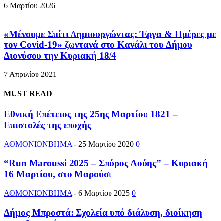
6 Μαρτίου 2026
«Μένουμε Σπίτι Δημιουργώντας: Έργα & Ημέρες με
τον Covid-19» ζωντανά στο Κανάλι του Δήμου
Διονύσου την Κυριακή 18/4
7 Απριλίου 2021
MUST READ
Εθνική Επέτειος της 25ης Μαρτίου 1821 –
Επιστολές της εποχής
ΑΘΜΟΝΙΟΝΒΗΜΑ
-
25 Μαρτίου 2020
0
“Run Maroussi 2025 – Σπύρος Λούης” – Κυριακή
16 Μαρτίου, στο Μαρούσι
ΑΘΜΟΝΙΟΝΒΗΜΑ
-
6 Μαρτίου 2025
0
Δήμος Μπροστά: Σχολεία υπό διάλυση, διοίκηση