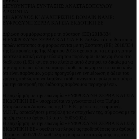
ΖΕΡΒΑ
ΔΙΕΥΘΥΝΤΡΙΑ ΣΥΝΤΑΞΗΣ: ΑΝΑΣΤΑΣΟΠΟΥΛΟΥ
ΑΡΧΟΝΤΙΑ
ΔΙΚΑΙΟΥΧΟΣ Κ` ΔΙΑΧΕΙΡΙΣΤΗΣ DOMAIN NAME:
ΕΥΦΡΟΣΥΝΗ ΖΕΡΒΑ ΚΑΙ ΣΙΑ ΕΚΔΟΤΙΚΗ ΕΕ
Δήλωση συμμόρφωσης με τη σύσταση (ΕΕ) 2018/334
Η ΕΥΦΡΟΣΥΝΗ ΖΕΡΒΑ ΚΑΙ ΣΙΑ Ε.Ε. δηλώνει ότι η ίδια και ο
παρών ιστότοπος συμμορφώνονται με τη Σύσταση (ΕΕ) 2018/334
της Επιτροπής της 1ης Μαρτίου 2018 σχετικά με τα μέτρα για την
αποτελεσματική αντιμετώπιση του παράνομου περιεχομένου στο
διαδίκτυο (L63) και ότι στο πλαίσιο αυτό διατηρεί το δικαίωμα να
μην δημοσιεύει ή/και να αφαιρεί κάθε περιεχόμενο το οποίο κρίνει
ότι είναι παράνομο, χωρίς προηγούμενη ενημέρωση ή άδεια του
χρήστη, καθώς και να λαμβάνει κάθε αναγκαίο προληπτικό μέτρο
για την αποτροπή της διάδοσης παράνομου περιεχομένου.
Η επιχείρηση με την επωνυμία «ΕΥΦΡΟΣΥΝΗ ΖΕΡΒΑ ΚΑΙ ΣΙΑ
ΕΚΔΟΤΙΚΗ ΕΕ» υποχρεούται να γνωστοποιεί στο Τμήμα
Μητρώων και Διαφάνειας της Γ.Γ.Ε.Ε., μέσω της εφαρμογής
Μ.Η.Τ., οποιαδήποτε μεταβολή των στοιχείων της, σύμφωνα με τα
οριζόμενα στο άρθρο 13 του ν. 5005/2022.
Η επιχείρηση με την επωνυμία «ΕΥΦΡΟΣΥΝΗ ΖΕΡΒΑ ΚΑΙ ΣΙΑ
ΕΚΔΟΤΙΚΗ ΕΕ» οφείλει να πληροί τις προϋποθέσεις του άρθρου
10 του ν. 5005/2022 καθ’ όλη τη διάρκεια καταχώρισής της στο