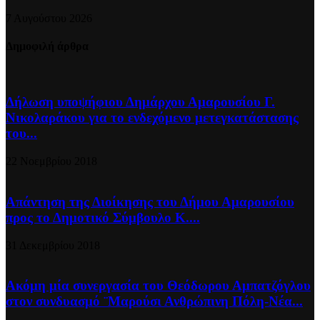
7 Αυγούστου 2026
Δημοφιλή άρθρα
Δήλωση υποψήφιου Δημάρχου Αμαρουσίου Γ.
Νικολαράκου για το ενδεχόμενο μετεγκατάστασης
του...
22 Νοεμβρίου 2018
Απάντηση της Διοίκησης του Δήμου Αμαρουσίου
προς το Δημοτικό Σύμβουλο Κ....
31 Δεκεμβρίου 2018
Ακόμη μία συνεργασία του Θεόδωρου Αμπατζόγλου
στον συνδυασμό ¨Μαρούσι Ανθρώπινη Πόλη-Νέα...