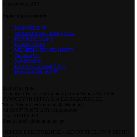
1 Ιανουαρίου 2019
Δημοφιλή κατηγορία
ΜΑΡΟΥΣΙ
3479
ΛΥΚΟΒΡΥΣΗ-ΠΕΥΚΗ
2204
ΠΕΡΙΦΕΡΕΙΑ
1448
ΚΗΦΙΣΙΑ
1288
ΜΕΛΙΣΣΙΑ-ΠΕΝΤΕΛΗ
1275
Διόνυσος
911
Χαλάνδρι
909
ΕΛΛΑΔΑ-ΚΟΣΜΟΣ
853
Ηράκλειο Αττικής
747
Σχετικά με εμάς
Υπουργείο Τύπου: Πιστοποίηση Ιστοσελίδας Α.Μ. 13643
ΕΥΦΡΟΣΥΝΗ ΖΕΡΒΑ ΚΑΙ ΣΙΑ ΕΚΔΟΤΙΚΗ ΕΕ
Έδρα: Αγίου Κωνσταντίνου 40, Μαρούσι
ΑΦΜ: 997788672, ΔΟΥ: Αμαρουσίου
Τηλ.: 2114102930
Email: info@athmonionvima.gr
ΝΟΜΙΜΟΣ ΕΚΠΡΟΣΩΠΟΣ – ΔΙΕΥΘΥΝΤΗΣ: ΕΥΦΡΟΣΥΝΗ