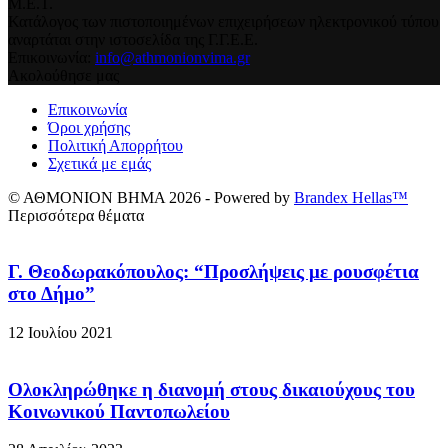
Μ.Ε.Τ.
Κατάλογος των πιστοποιημένων επιχειρήσεων ηλεκτρονικού τύπου
αναρτάται στην ιστοσελίδα της Γ.Γ.Ε.Ε.
Επικοινωνία:
info@athmonionvima.gr
Ακολούθησε μας
Επικοινωνία
Όροι χρήσης
Πολιτική Απορρήτου
Σχετικά με εμάς
© ΑΘΜΟΝΙΟΝ ΒΗΜΑ 2026 - Powered by
Brandex Hellas™
Περισσότερα θέματα
Γ. Θεοδωρακόπουλος: “Προσλήψεις με ρουσφέτια
στο Δήμο”
12 Ιουλίου 2021
Ολοκληρώθηκε η διανομή στους δικαιούχους του
Κοινωνικού Παντοπωλείου