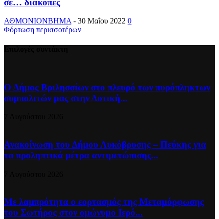
σε… διακοπές
ΑΘΜΟΝΙΟΝΒΗΜΑ
-
30 Μαΐου 2022
0
Φόρτωση περισσοτέρων
Επιλογές συντάκτη
Ο Δήμος Βριλησσίων στο πλευρό των πυρόπληκτων
συμπολιτών μας στην Δυτική...
7 Αυγούστου 2026
Ανακοίνωση του Δήμου Λυκόβρυσης – Πεύκης για
τα προληπτικά μέτρα αντιμετώπισης...
7 Αυγούστου 2026
Με λαμπρότητα ο εορτασμός της Μεταμόρφωσης
του Σωτήρος στον ομώνυμο Ιερό...