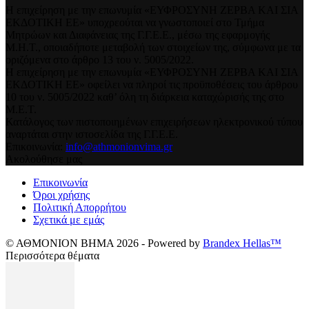
Η επιχείρηση με την επωνυμία «ΕΥΦΡΟΣΥΝΗ ΖΕΡΒΑ ΚΑΙ ΣΙΑ
ΕΚΔΟΤΙΚΗ ΕΕ» υποχρεούται να γνωστοποιεί στο Τμήμα
Μητρώων και Διαφάνειας της Γ.Γ.Ε.Ε., μέσω της εφαρμογής
Μ.Η.Τ., οποιαδήποτε μεταβολή των στοιχείων της, σύμφωνα με τα
οριζόμενα στο άρθρο 13 του ν. 5005/2022.
Η επιχείρηση με την επωνυμία «ΕΥΦΡΟΣΥΝΗ ΖΕΡΒΑ ΚΑΙ ΣΙΑ
ΕΚΔΟΤΙΚΗ ΕΕ» οφείλει να πληροί τις προϋποθέσεις του άρθρου
10 του ν. 5005/2022 καθ’ όλη τη διάρκεια καταχώρισής της στο
Μ.Ε.Τ.
Κατάλογος των πιστοποιημένων επιχειρήσεων ηλεκτρονικού τύπου
αναρτάται στην ιστοσελίδα της Γ.Γ.Ε.Ε.
Επικοινωνία:
info@athmonionvima.gr
Ακολούθησε μας
Επικοινωνία
Όροι χρήσης
Πολιτική Απορρήτου
Σχετικά με εμάς
© ΑΘΜΟΝΙΟΝ ΒΗΜΑ 2026 - Powered by
Brandex Hellas™
Περισσότερα θέματα