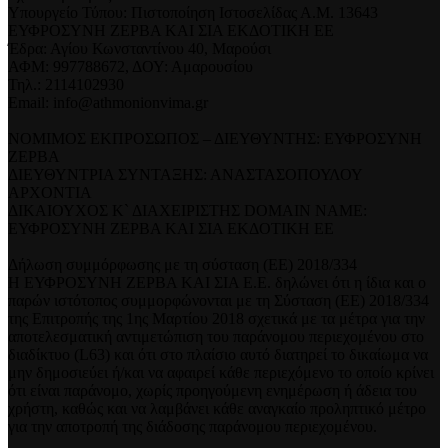
Υπουργείο Τύπου: Πιστοποίηση Ιστοσελίδας Α.Μ. 13643
ΕΥΦΡΟΣΥΝΗ ΖΕΡΒΑ ΚΑΙ ΣΙΑ ΕΚΔΟΤΙΚΗ ΕΕ
Έδρα: Αγίου Κωνσταντίνου 40, Μαρούσι
ΑΦΜ: 997788672, ΔΟΥ: Αμαρουσίου
Τηλ.: 2114102930
Email: info@athmonionvima.gr
ΝΟΜΙΜΟΣ ΕΚΠΡΟΣΩΠΟΣ – ΔΙΕΥΘΥΝΤΗΣ: ΕΥΦΡΟΣΥΝΗ
ΖΕΡΒΑ
ΔΙΕΥΘΥΝΤΡΙΑ ΣΥΝΤΑΞΗΣ: ΑΝΑΣΤΑΣΟΠΟΥΛΟΥ
ΑΡΧΟΝΤΙΑ
ΔΙΚΑΙΟΥΧΟΣ Κ` ΔΙΑΧΕΙΡΙΣΤΗΣ DOMAIN NAME:
ΕΥΦΡΟΣΥΝΗ ΖΕΡΒΑ ΚΑΙ ΣΙΑ ΕΚΔΟΤΙΚΗ ΕΕ
Δήλωση συμμόρφωσης με τη σύσταση (ΕΕ) 2018/334
Η ΕΥΦΡΟΣΥΝΗ ΖΕΡΒΑ ΚΑΙ ΣΙΑ Ε.Ε. δηλώνει ότι η ίδια και ο
παρών ιστότοπος συμμορφώνονται με τη Σύσταση (ΕΕ) 2018/334
της Επιτροπής της 1ης Μαρτίου 2018 σχετικά με τα μέτρα για την
αποτελεσματική αντιμετώπιση του παράνομου περιεχομένου στο
διαδίκτυο (L63) και ότι στο πλαίσιο αυτό διατηρεί το δικαίωμα να
μην δημοσιεύει ή/και να αφαιρεί κάθε περιεχόμενο το οποίο κρίνει
ότι είναι παράνομο, χωρίς προηγούμενη ενημέρωση ή άδεια του
χρήστη, καθώς και να λαμβάνει κάθε αναγκαίο προληπτικό μέτρο
για την αποτροπή της διάδοσης παράνομου περιεχομένου.