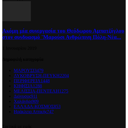
Ακόμη μία συνεργασία του Θεόδωρου Αμπατζόγλου
στον συνδυασμό ¨Μαρούσι Ανθρώπινη Πόλη-Νέα...
1 Ιανουαρίου 2019
Δημοφιλή κατηγορία
ΜΑΡΟΥΣΙ
3479
ΛΥΚΟΒΡΥΣΗ-ΠΕΥΚΗ
2204
ΠΕΡΙΦΕΡΕΙΑ
1448
ΚΗΦΙΣΙΑ
1288
ΜΕΛΙΣΣΙΑ-ΠΕΝΤΕΛΗ
1275
Διόνυσος
911
Χαλάνδρι
909
ΕΛΛΑΔΑ-ΚΟΣΜΟΣ
853
Ηράκλειο Αττικής
747
Σχετικά με εμάς