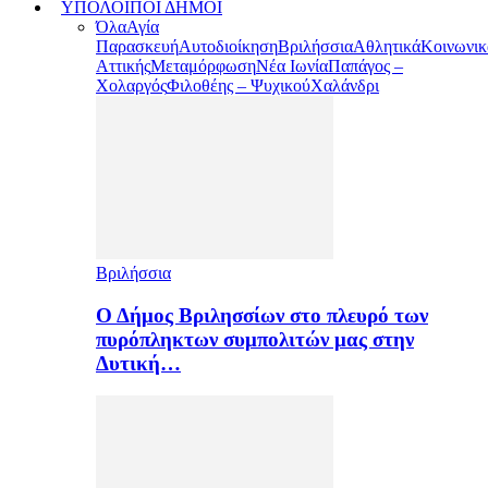
ΥΠΟΛΟΙΠΟΙ ΔΗΜΟΙ
Όλα
Αγία
Παρασκευή
Αυτοδιοίκηση
Βριλήσσια
Αθλητικά
Κοινωνικ
Αττικής
Μεταμόρφωση
Νέα Ιωνία
Παπάγος –
Χολαργός
Φιλοθέης – Ψυχικού
Χαλάνδρι
Βριλήσσια
Ο Δήμος Βριλησσίων στο πλευρό των
πυρόπληκτων συμπολιτών μας στην
Δυτική…