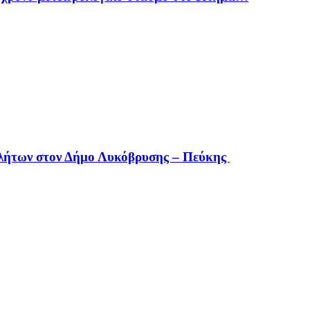
οβλήτων στον Δήμο Λυκόβρυσης – Πεύκης