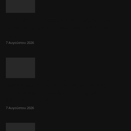
Ο Δήμος Βριλησσίων στο πλευρό των
πυρόπληκτων συμπολιτών μας στην
Δυτική...
7 Αυγούστου 2026
Ανακοίνωση του Δήμου Λυκόβρυσης –
Πεύκης για τα προληπτικά μέτρα
αντιμετώπισης...
7 Αυγούστου 2026