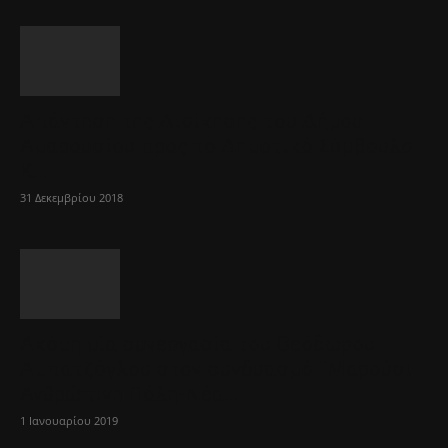
Απάντηση της Διοίκησης του Δήμου
Αμαρουσίου προς το Δημοτικό Σύμβουλο
Κ....
31 Δεκεμβρίου 2018
Ακόμη μία συνεργασία του Θεόδωρου
Αμπατζόγλου στον συνδυασμό ¨Μαρούσι
Ανθρώπινη Πόλη-Νέα...
1 Ιανουαρίου 2019