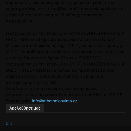
παράνομο, χωρίς προηγούμενη ενημέρωση ή άδεια του
χρήστη, καθώς και να λαμβάνει κάθε αναγκαίο προληπτικό
μέτρο για την αποτροπή της διάδοσης παράνομου
περιεχομένου.
Η επιχείρηση με την επωνυμία «ΕΥΦΡΟΣΥΝΗ ΖΕΡΒΑ ΚΑΙ ΣΙΑ
ΕΚΔΟΤΙΚΗ ΕΕ» υποχρεούται να γνωστοποιεί στο Τμήμα
Μητρώων και Διαφάνειας της Γ.Γ.Ε.Ε., μέσω της εφαρμογής
Μ.Η.Τ., οποιαδήποτε μεταβολή των στοιχείων της, σύμφωνα
με τα οριζόμενα στο άρθρο 13 του ν. 5005/2022.
Η επιχείρηση με την επωνυμία «ΕΥΦΡΟΣΥΝΗ ΖΕΡΒΑ ΚΑΙ ΣΙΑ
ΕΚΔΟΤΙΚΗ ΕΕ» οφείλει να πληροί τις προϋποθέσεις του
άρθρου 10 του ν. 5005/2022 καθ’ όλη τη διάρκεια
καταχώρισής της στο Μ.Ε.Τ.
Κατάλογος των πιστοποιημένων επιχειρήσεων
ηλεκτρονικού τύπου αναρτάται στην ιστοσελίδα της Γ.Γ.Ε.Ε.
Επικοινωνία:
info@athmonionvima.gr
Ακολούθησε μας