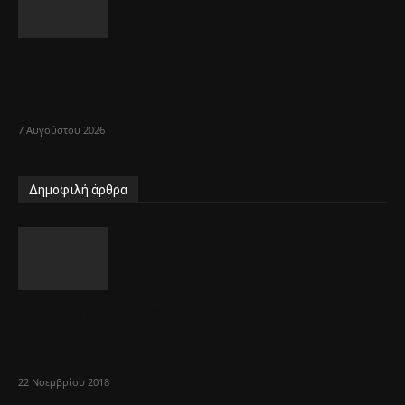
Με λαμπρότητα ο εορτασμός της
Μεταμόρφωσης του Σωτήρος στον
ομώνυμο Ιερό...
7 Αυγούστου 2026
Δημοφιλή άρθρα
Δήλωση υποψήφιου Δημάρχου
Αμαρουσίου Γ. Νικολαράκου για το
ενδεχόμενο μετεγκατάστασης του...
22 Νοεμβρίου 2018