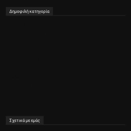
Δημοφιλή κατηγορία
ΜΑΡΟΥΣΙ
3479
ΛΥΚΟΒΡΥΣΗ-ΠΕΥΚΗ
2204
ΠΕΡΙΦΕΡΕΙΑ
1448
ΚΗΦΙΣΙΑ
1288
ΜΕΛΙΣΣΙΑ-ΠΕΝΤΕΛΗ
1275
Διόνυσος
911
Χαλάνδρι
909
ΕΛΛΑΔΑ-ΚΟΣΜΟΣ
853
Ηράκλειο Αττικής
747
Σχετικά με εμάς