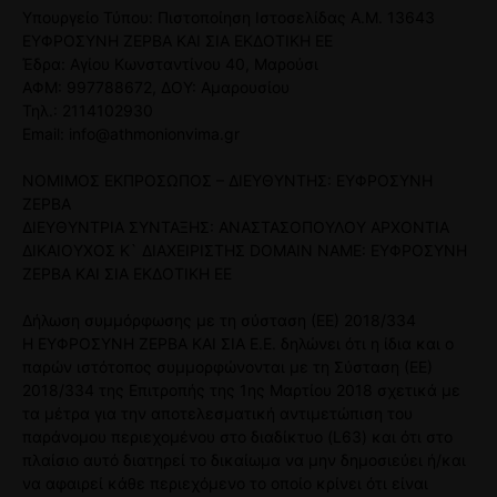
Υπουργείο Τύπου: Πιστοποίηση Ιστοσελίδας Α.Μ. 13643
ΕΥΦΡΟΣΥΝΗ ΖΕΡΒΑ ΚΑΙ ΣΙΑ ΕΚΔΟΤΙΚΗ ΕΕ
Έδρα: Αγίου Κωνσταντίνου 40, Μαρούσι
ΑΦΜ: 997788672, ΔΟΥ: Αμαρουσίου
Τηλ.: 2114102930
Email: info@athmonionvima.gr
ΝΟΜΙΜΟΣ ΕΚΠΡΟΣΩΠΟΣ – ΔΙΕΥΘΥΝΤΗΣ: ΕΥΦΡΟΣΥΝΗ
ΖΕΡΒΑ
ΔΙΕΥΘΥΝΤΡΙΑ ΣΥΝΤΑΞΗΣ: ΑΝΑΣΤΑΣΟΠΟΥΛΟΥ ΑΡΧΟΝΤΙΑ
ΔΙΚΑΙΟΥΧΟΣ Κ` ΔΙΑΧΕΙΡΙΣΤΗΣ DOMAIN NAME: ΕΥΦΡΟΣΥΝΗ
ΖΕΡΒΑ ΚΑΙ ΣΙΑ ΕΚΔΟΤΙΚΗ ΕΕ
Δήλωση συμμόρφωσης με τη σύσταση (ΕΕ) 2018/334
Η ΕΥΦΡΟΣΥΝΗ ΖΕΡΒΑ ΚΑΙ ΣΙΑ Ε.Ε. δηλώνει ότι η ίδια και ο
παρών ιστότοπος συμμορφώνονται με τη Σύσταση (ΕΕ)
2018/334 της Επιτροπής της 1ης Μαρτίου 2018 σχετικά με
τα μέτρα για την αποτελεσματική αντιμετώπιση του
παράνομου περιεχομένου στο διαδίκτυο (L63) και ότι στο
πλαίσιο αυτό διατηρεί το δικαίωμα να μην δημοσιεύει ή/και
να αφαιρεί κάθε περιεχόμενο το οποίο κρίνει ότι είναι