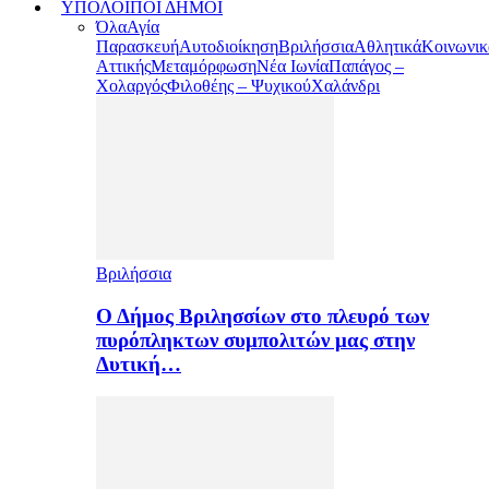
ΥΠΟΛΟΙΠΟΙ ΔΗΜΟΙ
Όλα
Αγία
Παρασκευή
Αυτοδιοίκηση
Βριλήσσια
Αθλητικά
Κοινωνικ
Αττικής
Μεταμόρφωση
Νέα Ιωνία
Παπάγος –
Χολαργός
Φιλοθέης – Ψυχικού
Χαλάνδρι
Βριλήσσια
Ο Δήμος Βριλησσίων στο πλευρό των
πυρόπληκτων συμπολιτών μας στην
Δυτική…