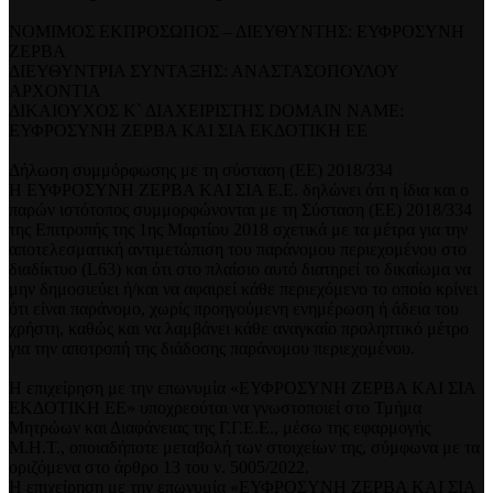
ΝΟΜΙΜΟΣ ΕΚΠΡΟΣΩΠΟΣ – ΔΙΕΥΘΥΝΤΗΣ: ΕΥΦΡΟΣΥΝΗ
ΖΕΡΒΑ
ΔΙΕΥΘΥΝΤΡΙΑ ΣΥΝΤΑΞΗΣ: ΑΝΑΣΤΑΣΟΠΟΥΛΟΥ
ΑΡΧΟΝΤΙΑ
ΔΙΚΑΙΟΥΧΟΣ Κ` ΔΙΑΧΕΙΡΙΣΤΗΣ DOMAIN NAME:
ΕΥΦΡΟΣΥΝΗ ΖΕΡΒΑ ΚΑΙ ΣΙΑ ΕΚΔΟΤΙΚΗ ΕΕ
Δήλωση συμμόρφωσης με τη σύσταση (ΕΕ) 2018/334
Η ΕΥΦΡΟΣΥΝΗ ΖΕΡΒΑ ΚΑΙ ΣΙΑ Ε.Ε. δηλώνει ότι η ίδια και ο
παρών ιστότοπος συμμορφώνονται με τη Σύσταση (ΕΕ) 2018/334
της Επιτροπής της 1ης Μαρτίου 2018 σχετικά με τα μέτρα για την
αποτελεσματική αντιμετώπιση του παράνομου περιεχομένου στο
διαδίκτυο (L63) και ότι στο πλαίσιο αυτό διατηρεί το δικαίωμα να
μην δημοσιεύει ή/και να αφαιρεί κάθε περιεχόμενο το οποίο κρίνει
ότι είναι παράνομο, χωρίς προηγούμενη ενημέρωση ή άδεια του
χρήστη, καθώς και να λαμβάνει κάθε αναγκαίο προληπτικό μέτρο
για την αποτροπή της διάδοσης παράνομου περιεχομένου.
Η επιχείρηση με την επωνυμία «ΕΥΦΡΟΣΥΝΗ ΖΕΡΒΑ ΚΑΙ ΣΙΑ
ΕΚΔΟΤΙΚΗ ΕΕ» υποχρεούται να γνωστοποιεί στο Τμήμα
Μητρώων και Διαφάνειας της Γ.Γ.Ε.Ε., μέσω της εφαρμογής
Μ.Η.Τ., οποιαδήποτε μεταβολή των στοιχείων της, σύμφωνα με τα
οριζόμενα στο άρθρο 13 του ν. 5005/2022.
Η επιχείρηση με την επωνυμία «ΕΥΦΡΟΣΥΝΗ ΖΕΡΒΑ ΚΑΙ ΣΙΑ