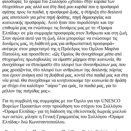
φιλοσοφία, το όραμα του Συλλόγου «χτυπά» στην καρδιά των
στοχεύσεων μας αλλά και στη δική μου καρδιά που η προσφορά
αγάπης προς τα παιδιά, η προσφορά ζωής, η στήριξη στο διπλανό
μας αποτελούν για μένα πηγή δράσης, πηγή δημιουργίας και
κοινωνικής προσφοράς
. Αυτό ήταν που πυροδότησε και την
επιθυμία μας να ενώσουμε τις δυνάμεις μας με το «Όραμα
Ελπίδας» σε μία συμμαχία προσφοράς στον Άνθρωπο και στη ζωή.
Στον αγώνα αυτό για τη ζωή, όλοι μπορούμε να ενώσουμε τις
δυνάμεις μας, τη διάθεσή μας για ανθρωπιστική προσφορά»
ανέφερε στον χαιρετισμό της η Πρόεδρος του Ομίλου Μαρίνα
Πατούλη, και προσέθεσε:
«Ως Όμιλος θα συνεχίσουμε μέσα από
στοχευμένες πρωτοβουλίες να είμαστε μάχιμοι στην κοινωνία, θα
συνεχίσουμε να στεκόμαστε στο πλευρό των συνανθρώπων μας που
μας χρειάζονται, στο πλευρό των ανθρώπων της διπλανής πόρτας
που έχουν ανάγκη από τη βοήθειά μας, κοντά στα παιδιά μας και στη
νέα γενιά. Θα συνεχίσουμε να κινητοποιούμε την κοινωνία σε δράση
με στόχο ένα καλύτερο “αύριο” για εμάς, τα παιδιά μας, για το
μέλλον της πατρίδας μας».
Για τη συμβολή της συμμαχίας με τον Όμιλο για την UNESCO
Βορείων Προαστίων στην προώθηση του στόχου του Συλλόγου
«Όραμα Ελπίδας» για τη διάδοση της εθελοντικής δωρεάς μυελού
των οστών, μίλησε η Γενική Γραμματέας του Συλλόγου «Όραμα
Ελπίδας» Ινώ Κωνσταντοπούλου.