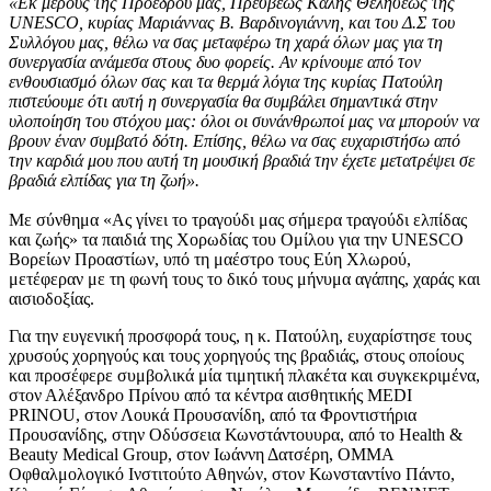
«Εκ μέρους της Προέδρου μας, Πρέσβεως Καλής Θελήσεως της
UNESCO, κυρίας Μαριάννας Β. Βαρδινογιάννη, και του Δ.Σ του
Συλλόγου μας, θέλω να σας μεταφέρω τη χαρά όλων μας για τη
συνεργασία ανάμεσα στους δυο φορείς. Αν κρίνουμε από τον
ενθουσιασμό όλων σας και τα θερμά λόγια της κυρίας Πατούλη
πιστεύουμε ότι αυτή η συνεργασία θα συμβάλει σημαντικά στην
υλοποίηση του στόχου μας: όλοι οι συνάνθρωποί μας να μπορούν να
βρουν έναν συμβατό δότη. Επίσης, θέλω να σας ευχαριστήσω από
την καρδιά μου που αυτή τη μουσική βραδιά την έχετε μετατρέψει σε
βραδιά ελπίδας για τη ζωή».
Με σύνθημα «Ας γίνει το τραγούδι μας σήμερα τραγούδι ελπίδας
και ζωής» τα παιδιά της Χορωδίας του Ομίλου για την UNESCO
Βορείων Προαστίων, υπό τη μαέστρο τους Εύη Χλωρού,
μετέφεραν με τη φωνή τους το δικό τους μήνυμα αγάπης, χαράς και
αισιοδοξίας.
Για την ευγενική προσφορά τους, η κ. Πατούλη, ευχαρίστησε τους
χρυσούς χορηγούς και τους χορηγούς της βραδιάς, στους οποίους
και προσέφερε συμβολικά μία τιμητική πλακέτα και συγκεκριμένα,
στον Αλέξανδρο Πρίνου από τα κέντρα αισθητικής MEDI
PRINOU, στον Λουκά Προυσανίδη, από τα Φροντιστήρια
Προυσανίδης, στην Οδύσσεια Κωνστάντουυρα, από το Health &
Beauty Medical Group, στον Ιωάννη Δατσέρη, ΟΜΜΑ
Οφθαλμολογικό Ινστιτούτο Αθηνών, στον Κωνσταντίνο Πάντο,