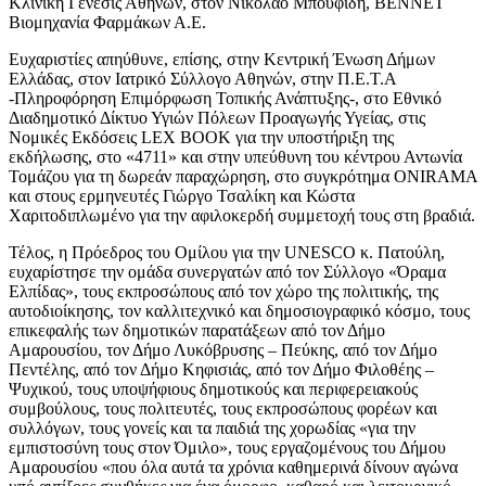
Κλινική Γένεσις Αθηνών, στον Νικόλαο Μπουφίδη, ΒΕΝΝΕΤ
Βιομηχανία Φαρμάκων Α.Ε.
Ευχαριστίες απηύθυνε, επίσης, στην Κεντρική Ένωση Δήμων
Ελλάδας, στον Ιατρικό Σύλλογο Αθηνών, στην Π.Ε.Τ.Α
-Πληροφόρηση Επιμόρφωση Τοπικής Ανάπτυξης-, στο Εθνικό
Διαδημοτικό Δίκτυο Υγιών Πόλεων Προαγωγής Υγείας, στις
Νομικές Εκδόσεις LEX BOOK για την υποστήριξη της
εκδήλωσης, στο «4711» και στην υπεύθυνη του κέντρου Αντωνία
Τομάζου για τη δωρεάν παραχώρηση, στο συγκρότημα ΟΝIRAMA
και στους ερμηνευτές Γιώργο Τσαλίκη και Κώστα
Χαριτοδιπλωμένο για την αφιλοκερδή συμμετοχή τους στη βραδιά.
Τέλος, η Πρόεδρος του Ομίλου για την UNESCO κ. Πατούλη,
ευχαρίστησε την ομάδα συνεργατών από τον Σύλλογο «Όραμα
Ελπίδας», τους εκπροσώπους από τον χώρο της πολιτικής, της
αυτοδιοίκησης, τον καλλιτεχνικό και δημοσιογραφικό κόσμο, τους
επικεφαλής των δημοτικών παρατάξεων από τον Δήμο
Αμαρουσίου, τον Δήμο Λυκόβρυσης – Πεύκης, από τον Δήμο
Πεντέλης, από τον Δήμο Κηφισιάς, από τον Δήμο Φιλοθέης –
Ψυχικού, τους υποψήφιους δημοτικούς και περιφερειακούς
συμβούλους, τους πολιτευτές, τους εκπροσώπους φορέων και
συλλόγων, τους γονείς και τα παιδιά της χορωδίας «για την
εμπιστοσύνη τους στον Όμιλο», τους εργαζομένους του Δήμου
Αμαρουσίου «που όλα αυτά τα χρόνια καθημερινά δίνουν αγώνα