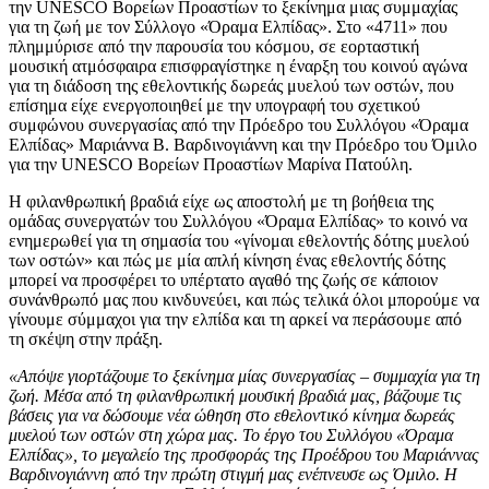
την UNESCO Βορείων Προαστίων το ξεκίνημα μιας συμμαχίας
για τη ζωή με τον Σύλλογο «Όραμα Ελπίδας». Στο «4711» που
πλημμύρισε από την παρουσία του κόσμου, σε εορταστική
μουσική ατμόσφαιρα επισφραγίστηκε η έναρξη του κοινού αγώνα
για τη διάδοση της εθελοντικής δωρεάς μυελού των οστών, που
επίσημα είχε ενεργοποιηθεί με την υπογραφή του σχετικού
συμφώνου συνεργασίας από την Πρόεδρο του Συλλόγου «Όραμα
Ελπίδας» Μαριάννα Β. Βαρδινογιάννη και την Πρόεδρο του Όμιλο
για την UNESCO Βορείων Προαστίων Μαρίνα Πατούλη.
Η φιλανθρωπική βραδιά είχε ως αποστολή με τη βοήθεια της
ομάδας συνεργατών του Συλλόγου «Όραμα Ελπίδας» το κοινό να
ενημερωθεί για τη σημασία του «γίνομαι εθελοντής δότης μυελού
των οστών» και πώς με μία απλή κίνηση ένας εθελοντής δότης
μπορεί να προσφέρει το υπέρτατο αγαθό της ζωής σε κάποιον
συνάνθρωπό μας που κινδυνεύει, και πώς τελικά όλοι μπορούμε να
γίνουμε σύμμαχοι για την ελπίδα και τη αρκεί να περάσουμε από
τη σκέψη στην πράξη.
«Απόψε γιορτάζουμε το ξεκίνημα μίας συνεργασίας – συμμαχία για τη
ζωή. Μέσα από τη φιλανθρωπική μουσική βραδιά μας, βάζουμε τις
βάσεις για να δώσουμε νέα ώθηση στο εθελοντικό κίνημα δωρεάς
μυελού των οστών στη χώρα μας. Το έργο του Συλλόγου «Όραμα
Ελπίδας», το μεγαλείο της προσφοράς της Προέδρου του Μαριάννας
Βαρδινογιάννη από την πρώτη στιγμή μας ενέπνευσε ως Όμιλο. Η