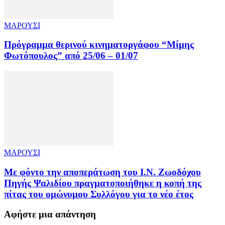
ΜΑΡΟΥΣΙ
Πρόγραμμα θερινού κινηματοργάφου “Μίμης
Φωτόπουλος” από 25/06 – 01/07
ΜΑΡΟΥΣΙ
Με φόντο την αποπεράτωση του Ι.Ν. Ζωοδόχου
Πηγής Ψαλιδίου πραγματοποιήθηκε η κοπή της
πίτας του ομώνυμου Συλλόγου για το νέο έτος
Αφήστε μια απάντηση