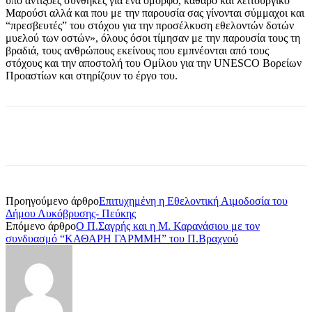
υπό αντίξοες συνθήκες για ένα όμορφο, καθαρό και λειτουργικό
Μαρούσι αλλά και που με την παρουσία σας γίνονται σύμμαχοι και
“πρεσβευτές” του στόχου για την προσέλκυση εθελοντών δοτών
μυελού των οστών», όλους όσοι τίμησαν με την παρουσία τους τη
βραδιά, τους ανθρώπους εκείνους που εμπνέονται από τους
στόχους και την αποστολή του Ομίλου για την UNESCO Βορείων
Προαστίων και στηρίζουν το έργο του.
Προηγούμενο άρθρο
Επιτυχημένη η Εθελοντική Αιμοδοσία του
Δήμου Λυκόβρυσης- Πεύκης
Επόμενο άρθρο
Ο Π.Σαγρής και η Μ. Καρανάσιου με τον
συνδυασμό “ΚΑΘΑΡΗ ΓΑΡΜΜΗ” του Π.Βραχνού