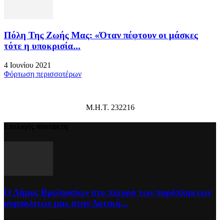
Πόλη Της Ζωής Μας: «Όταν πέφτουν οι μάσκες
τότε η υποκρισία...
4 Ιουνίου 2021
Φόρτωση περισσοτέρων
Μ.Η.Τ. 232216
Επιλογές συντάκτη
Ο Δήμος Βριλησσίων στο πλευρό των πυρόπληκτων
συμπολιτών μας στην Δυτική...