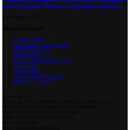
στον συνδυασμό ¨Μαρούσι Ανθρώπινη Πόλη-Νέα...
1 Ιανουαρίου 2019
Δημοφιλή κατηγορία
ΜΑΡΟΥΣΙ
3479
ΛΥΚΟΒΡΥΣΗ-ΠΕΥΚΗ
2204
ΠΕΡΙΦΕΡΕΙΑ
1448
ΚΗΦΙΣΙΑ
1288
ΜΕΛΙΣΣΙΑ-ΠΕΝΤΕΛΗ
1275
Διόνυσος
911
Χαλάνδρι
909
ΕΛΛΑΔΑ-ΚΟΣΜΟΣ
853
Ηράκλειο Αττικής
747
Σχετικά με εμάς
Υπουργείο Τύπου: Πιστοποίηση Ιστοσελίδας Α.Μ. 13643
ΕΥΦΡΟΣΥΝΗ ΖΕΡΒΑ ΚΑΙ ΣΙΑ ΕΚΔΟΤΙΚΗ ΕΕ
Έδρα: Αγίου Κωνσταντίνου 40, Μαρούσι
ΑΦΜ: 997788672, ΔΟΥ: Αμαρουσίου
Τηλ.: 2114102930
Email: info@athmonionvima.gr