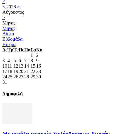
<
<
2026
>
Αύγουστος
>
Μήνας
Μήνας
Λίστα
Εβδομάδα
Ημέρα
Δε
Τρ
Τε
Πε
Πα
Σα
Κυ
1
2
3
4
5
6
7
8
9
10
11
12
13
14
15
16
17
18
19
20
21
22
23
24
25
26
27
28
29
30
31
Δημοφιλή
Με μεγάλη επιτυχία διεξήχθησαν οι δωρεάν