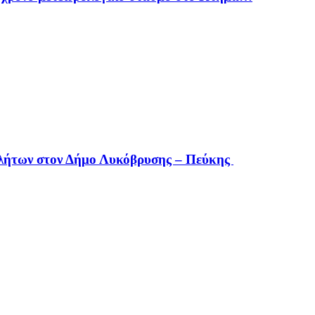
οβλήτων στον Δήμο Λυκόβρυσης – Πεύκης