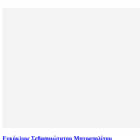
Εγκύκλιος Σεβασμιώτατου Μητροπολίτου