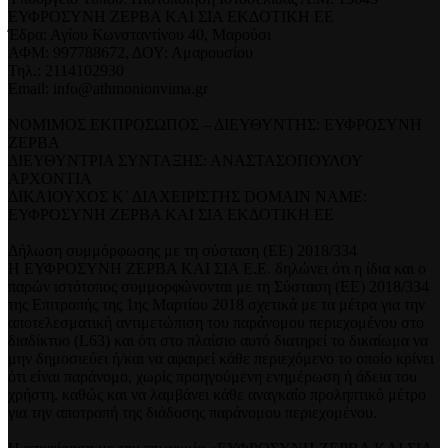
ΕΥΦΡΟΣΥΝΗ ΖΕΡΒΑ ΚΑΙ ΣΙΑ ΕΚΔΟΤΙΚΗ ΕΕ
Έδρα: Αγίου Κωνσταντίνου 40, Μαρούσι
ΑΦΜ: 997788672, ΔΟΥ: Αμαρουσίου
Τηλ.: 2114102930
Email: info@athmonionvima.gr
ΝΟΜΙΜΟΣ ΕΚΠΡΟΣΩΠΟΣ – ΔΙΕΥΘΥΝΤΗΣ: ΕΥΦΡΟΣΥΝΗ
ΖΕΡΒΑ
ΔΙΕΥΘΥΝΤΡΙΑ ΣΥΝΤΑΞΗΣ: ΑΝΑΣΤΑΣΟΠΟΥΛΟΥ
ΑΡΧΟΝΤΙΑ
ΔΙΚΑΙΟΥΧΟΣ Κ` ΔΙΑΧΕΙΡΙΣΤΗΣ DOMAIN NAME:
ΕΥΦΡΟΣΥΝΗ ΖΕΡΒΑ ΚΑΙ ΣΙΑ ΕΚΔΟΤΙΚΗ ΕΕ
Δήλωση συμμόρφωσης με τη σύσταση (ΕΕ) 2018/334
Η ΕΥΦΡΟΣΥΝΗ ΖΕΡΒΑ ΚΑΙ ΣΙΑ Ε.Ε. δηλώνει ότι η ίδια και ο
παρών ιστότοπος συμμορφώνονται με τη Σύσταση (ΕΕ) 2018/334
της Επιτροπής της 1ης Μαρτίου 2018 σχετικά με τα μέτρα για την
αποτελεσματική αντιμετώπιση του παράνομου περιεχομένου στο
διαδίκτυο (L63) και ότι στο πλαίσιο αυτό διατηρεί το δικαίωμα να
μην δημοσιεύει ή/και να αφαιρεί κάθε περιεχόμενο το οποίο κρίνει
ότι είναι παράνομο, χωρίς προηγούμενη ενημέρωση ή άδεια του
χρήστη, καθώς και να λαμβάνει κάθε αναγκαίο προληπτικό μέτρο
για την αποτροπή της διάδοσης παράνομου περιεχομένου.