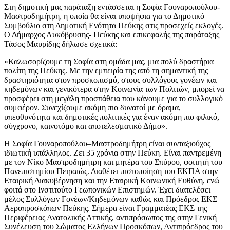
Στη δημοτική μας παράταξη εντάσσεται η Σοφία Γουναροπούλου-
Μαστροδημήτρη, η οποία θα είναι υποψήφια για το Δημοτικό
Συμβούλιο στη Δημοτική Ενότητα Πεύκης στις προσεχείς εκλογές.
Ο Δήμαρχος Λυκόβρυσης- Πεύκης και επικεφαλής της παράταξης
Τάσος Μαυρίδης δήλωσε σχετικά:
«Καλωσορίζουμε τη Σοφία στη ομάδα μας, μια πολύ δραστήρια
πολίτη της Πεύκης. Με την εμπειρία της από τη σημαντική της
δραστηριότητα στον προσκοπισμό, στους συλλόγους γονέων και
κηδεμόνων και γενικότερα στην Κοινωνία των Πολιτών, μπορεί να
προσφέρει στη μεγάλη προσπάθεια που κάνουμε για το συλλογικό
συμφέρον. Συνεχίζουμε ακόμη πιο δυνατοί με όραμα,
υπευθυνότητα και δημοτικές πολιτικές για έναν ακόμη πιο φιλικό,
σύγχρονο, καινοτόμο και αποτελεσματικό Δήμο».
Η Σοφία Γουναροπούλου–Μαστροδημήτρη είναι συνταξιούχος
ιδιωτική υπάλληλος. Ζει 35 χρόνια στην Πεύκη. Είναι παντρεμένη
με τον Νίκο Μαστροδημήτρη και μητέρα του Σπύρου, φοιτητή του
Πανεπιστημίου Πειραιώς. Διαθέτει πιστοποίηση του ΕΚΠΑ στην
Εταιρική Διακυβέρνηση και την Εταιρική Κοινωνική Ευθύνη, ενώ
φοιτά στο Ινστιτούτο Γεωπονικών Επιστημών. Έχει διατελέσει
μέλος Συλλόγων Γονέων/Κηδεμόνων καθώς και Πρόεδρος ΕΚΣ
Αεροπροσκόπων Πεύκης. Σήμερα είναι Γραμματέας ΕΚΣ της
Περιφέρειας Ανατολικής Αττικής, αντιπρόσωπος της στην Γενική
Συνέλευση του Σώματος Ελλήνων Προσκόπων, Αντιπρόεδρος του