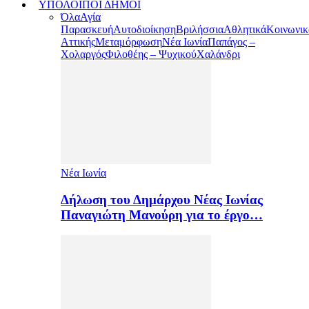
ΥΠΟΛΟΙΠΟΙ ΔΗΜΟΙ
Όλα
Αγία
Παρασκευή
Αυτοδιοίκηση
Βριλήσσια
Αθλητικά
Κοινωνικ
Αττικής
Μεταμόρφωση
Νέα Ιωνία
Παπάγος –
Χολαργός
Φιλοθέης – Ψυχικού
Χαλάνδρι
Νέα Ιωνία
Δήλωση του Δημάρχου Νέας Ιωνίας
Παναγιώτη Μανούρη για το έργο…