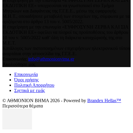
Η επιχείρηση με την επωνυμία «ΕΥΦΡΟΣΥΝΗ ΖΕΡΒΑ ΚΑΙ ΣΙΑ
ΕΚΔΟΤΙΚΗ ΕΕ» υποχρεούται να γνωστοποιεί στο Τμήμα
Μητρώων και Διαφάνειας της Γ.Γ.Ε.Ε., μέσω της εφαρμογής
Μ.Η.Τ., οποιαδήποτε μεταβολή των στοιχείων της, σύμφωνα με τα
οριζόμενα στο άρθρο 13 του ν. 5005/2022.
Η επιχείρηση με την επωνυμία «ΕΥΦΡΟΣΥΝΗ ΖΕΡΒΑ ΚΑΙ ΣΙΑ
ΕΚΔΟΤΙΚΗ ΕΕ» οφείλει να πληροί τις προϋποθέσεις του άρθρου
10 του ν. 5005/2022 καθ’ όλη τη διάρκεια καταχώρισής της στο
Μ.Ε.Τ.
Κατάλογος των πιστοποιημένων επιχειρήσεων ηλεκτρονικού τύπου
αναρτάται στην ιστοσελίδα της Γ.Γ.Ε.Ε.
Επικοινωνία:
info@athmonionvima.gr
Ακολούθησε μας
Επικοινωνία
Όροι χρήσης
Πολιτική Απορρήτου
Σχετικά με εμάς
© ΑΘΜΟΝΙΟΝ ΒΗΜΑ 2026 - Powered by
Brandex Hellas™
Περισσότερα θέματα