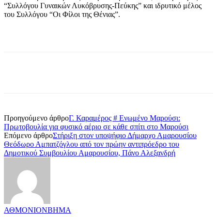
“Συλλόγου Γυναικών Λυκόβρυσης-Πεύκης” και ιδρυτικό μέλος
του Συλλόγου “Οι Φίλοι της Θένιας”.
Προηγούμενο άρθρο
Γ. Καραμέρος # Ενωμένο Μαρούσι:
Πρωτοβουλία για φυσικό αέριο σε κάθε σπίτι στο Μαρούσι
Επόμενο άρθρο
Στήριξη στον υποψήφιο Δήμαρχο Αμαρουσίου
Θεόδωρο Αμπατζόγλου από τον πρώην αντιπρόεδρο του
Δημοτικού Συμβουλίου Αμαρουσίου, Πάνο Αλεξανδρή
ΑΘΜΟΝΙΟΝΒΗΜΑ