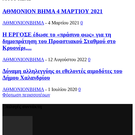
ΑΘΜΟΝΙΟΝ ΒΗΜΑ 4 ΜΑΡΤΙΟΥ 2021
ΑΘΜΟΝΙΟΝΒΗΜΑ
-
4 Μαρτίου 2021
0
Η ΕΡΓΟΣΕ έδωσε το «πράσινο φως» για τη
δημοπράτηση του Προαστιακού Σταθμού στο
Κρυονέρι,...
ΑΘΜΟΝΙΟΝΒΗΜΑ
-
12 Αυγούστου 2022
0
Δύναμη αλληλεγγύης οι εθελοντές αιμοδότες του
Δήμου Χαλανδρίου
ΑΘΜΟΝΙΟΝΒΗΜΑ
-
1 Ιουλίου 2020
0
Φόρτωση περισσοτέρων
Επιλογές συντάκτη