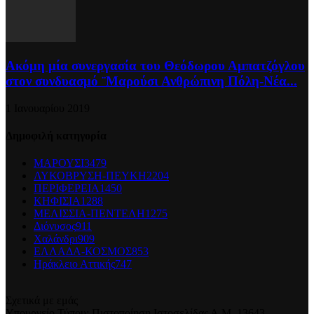
Ακόμη μία συνεργασία του Θεόδωρου Αμπατζόγλου
στον συνδυασμό ¨Μαρούσι Ανθρώπινη Πόλη-Νέα...
1 Ιανουαρίου 2019
Δημοφιλή κατηγορία
ΜΑΡΟΥΣΙ
3479
ΛΥΚΟΒΡΥΣΗ-ΠΕΥΚΗ
2204
ΠΕΡΙΦΕΡΕΙΑ
1450
ΚΗΦΙΣΙΑ
1288
ΜΕΛΙΣΣΙΑ-ΠΕΝΤΕΛΗ
1275
Διόνυσος
911
Χαλάνδρι
909
ΕΛΛΑΔΑ-ΚΟΣΜΟΣ
853
Ηράκλειο Αττικής
747
Σχετικά με εμάς
Υπουργείο Τύπου: Πιστοποίηση Ιστοσελίδας Α.Μ. 13643