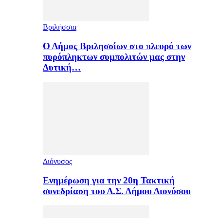
Βριλήσσια
Ο Δήμος Βριλησσίων στο πλευρό των
πυρόπληκτων συμπολιτών μας στην
Δυτική…
Διόνυσος
Ενημέρωση για την 20η Τακτική
συνεδρίαση του Δ.Σ. Δήμου Διονύσου