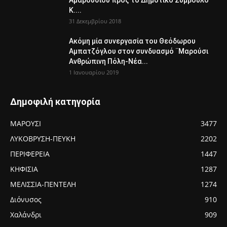
Αμαρουσίου προς το Δημοτικό Σύμβουλο
Κ....
31 Δεκεμβρίου 2018
Ακόμη μία συνεργασία του Θεόδωρου
Αμπατζόγλου στον συνδυασμό ¨Μαρούσι
Ανθρώπινη Πόλη-Νέα...
1 Ιανουαρίου 2019
Δημοφιλή κατηγορία
ΜΑΡΟΥΣΙ
3477
ΛΥΚΟΒΡΥΣΗ-ΠΕΥΚΗ
2202
ΠΕΡΙΦΕΡΕΙΑ
1447
ΚΗΦΙΣΙΑ
1287
ΜΕΛΙΣΣΙΑ-ΠΕΝΤΕΛΗ
1274
Διόνυσος
910
Χαλάνδρι
909