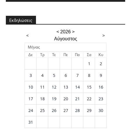
Εκδηλώσεις
<
2026
>
<
>
Αύγουστος
Μήνας
Δε
Τρ
Τε
Πε
Πα
Σα
Κυ
1
2
3
4
5
6
7
8
9
10
11
12
13
14
15
16
17
18
19
20
21
22
23
24
25
26
27
28
29
30
31