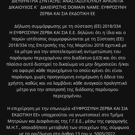
ΔΙΕΥΘΥΝΤΡΙΑ ΣΥΝΤΑΞΗΣ: ΑΝΑΣΤΑΣΟΠΟΥΛΟΥ ΑΡΧΟΝΤΙΑ
ΔΙΚΑΙΟΥΧΟΣ Κ` ΔΙΑΧΕΙΡΙΣΤΗΣ DOMAIN NAME: ΕΥΦΡΟΣΥΝΗ
ΖΕΡΒΑ ΚΑΙ ΣΙΑ ΕΚΔΟΤΙΚΗ ΕΕ
Δήλωση συμμόρφωσης με τη σύσταση (ΕΕ) 2018/334
Η ΕΥΦΡΟΣΥΝΗ ΖΕΡΒΑ ΚΑΙ ΣΙΑ Ε.Ε. δηλώνει ότι η ίδια και ο
παρών ιστότοπος συμμορφώνονται με τη Σύσταση (ΕΕ)
2018/334 της Επιτροπής της 1ης Μαρτίου 2018 σχετικά με
τα μέτρα για την αποτελεσματική αντιμετώπιση του
παράνομου περιεχομένου στο διαδίκτυο (L63) και ότι στο
πλαίσιο αυτό διατηρεί το δικαίωμα να μην δημοσιεύει ή/και
να αφαιρεί κάθε περιεχόμενο το οποίο κρίνει ότι είναι
παράνομο, χωρίς προηγούμενη ενημέρωση ή άδεια του
χρήστη, καθώς και να λαμβάνει κάθε αναγκαίο προληπτικό
μέτρο για την αποτροπή της διάδοσης παράνομου
περιεχομένου.
Η επιχείρηση με την επωνυμία «ΕΥΦΡΟΣΥΝΗ ΖΕΡΒΑ ΚΑΙ ΣΙΑ
ΕΚΔΟΤΙΚΗ ΕΕ» υποχρεούται να γνωστοποιεί στο Τμήμα
Μητρώων και Διαφάνειας της Γ.Γ.Ε.Ε., μέσω της εφαρμογής
Μ.Η.Τ., οποιαδήποτε μεταβολή των στοιχείων της, σύμφωνα
με τα οριζόμενα στο άρθρο 13 του ν. 5005/2022.