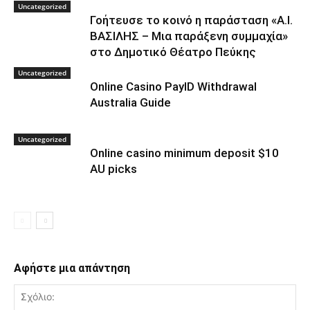
Uncategorized
Γοήτευσε το κοινό η παράσταση «A.I.
ΒΑΣΙΛΗΣ – Μια παράξενη συμμαχία»
στο Δημοτικό Θέατρο Πεύκης
Uncategorized
Online Casino PayID Withdrawal
Australia Guide
Uncategorized
Online casino minimum deposit $10
AU picks
Αφήστε μια απάντηση