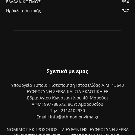
ΕΛΛΑΔΑ-ΚΟΣΜΟΣ
854
Ηράκλειο Αττικής
747
Σχετικά με εμάς
Υπουργείο Τύπου: Πιστοποίηση Ιστοσελίδας Α.Μ. 13643
ΕΥΦΡΟΣΥΝΗ ΖΕΡΒΑ ΚΑΙ ΣΙΑ ΕΚΔΟΤΙΚΗ ΕΕ
Έδρα: Αγίου Κωνσταντίνου 40, Μαρούσι
ΑΦΜ: 997788672, ΔΟΥ: Αμαρουσίου
Τηλ.: 2114102930
Email: info@athmonionvima.gr
ΝΟΜΙΜΟΣ ΕΚΠΡΟΣΩΠΟΣ – ΔΙΕΥΘΥΝΤΗΣ: ΕΥΦΡΟΣΥΝΗ ΖΕΡΒΑ