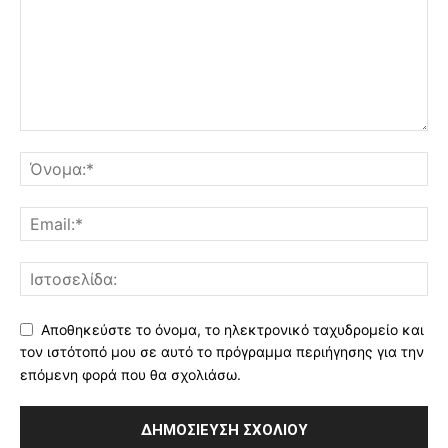
Αποθηκεύστε το όνομα, το ηλεκτρονικό ταχυδρομείο και
τον ιστότοπό μου σε αυτό το πρόγραμμα περιήγησης για την
επόμενη φορά που θα σχολιάσω.